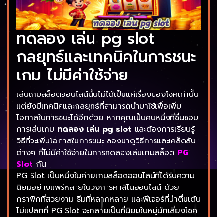
ทดลอง เล่น pg slot
กลยุทธ์และเทคนิคในการชนะ
เกม ไม่มีค่าใช้จ่าย
เล่นเกมสล็อตออนไลน์นั้นไม่ได้เป็นแค่เรื่องของโชคเท่านั้น
แต่ยังมีเทคนิคและกลยุทธ์ที่สามารถนำมาใช้เพื่อเพิ่ม
โอกาสในการชนะได้อีกด้วย หากคุณเป็นคนหนึ่งที่ชื่นชอบ
การเล่นเกม
ทดลอง เล่น pg slot
และต้องการเรียนรู้
วิธีที่จะเพิ่มโอกาสในการชนะ ลองมาดูวิธีการและเคล็ดลับ
ต่างๆ ที่ไม่มีค่าใช้จ่ายในการทดลองเล่นเกมสล็อต
PG
Slot
กัน
PG Slot เป็นหนึ่งในค่ายเกมสล็อตออนไลน์ที่ได้รับความ
นิยมอย่างแพร่หลายในวงการคาสิโนออนไลน์ ด้วย
กราฟิกที่สวยงาม ธีมที่หลากหลาย และฟีเจอร์ที่น่าตื่นเต้น
ไม่แปลกที่ PG Slot จะกลายเป็นที่นิยมในหมู่นักเสี่ยงโชค