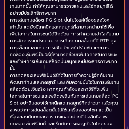
เกมมากขึ้น ทำให้คุณสามารถวางแผนและใช้กลยุทธ์ได้
อย่างมีประสิทธิภาพมาก
การเล่นเกมสล็อต PG Slot นั้นไม่ใช่แค่เรื่องของโชค
เท่านั้น แต่ยังมีเทคนิคและกลยุทธ์ที่สามารถนำมาใช้เพื่อ
เพิ่มโอกาสในการชนะได้อีกด้วย การทำความเข้าใจกับเกม
การจัดการงบประมาณ การเลือกเกมสล็อตที่มี RTP สูง
การเลือกเวลาเล่น การใช้โบนัสและโปรโมชั่น และการ
ทดลองเล่นฟรีเป็นวิธีที่สามารถช่วยเพิ่มโอกาสในการชนะ
และทำให้การเล่นเกมสล็อตนั้นสนุกและมีประสิทธิภาพมาก
ขึ้น
การทดลองเล่นฟรีเป็นวิธีที่ดีในการทำความรู้จักกับเกม
พัฒนาทักษะและกลยุทธ์ และเพิ่มความมั่นใจในการเล่นเกม
สล็อตด้วยเงินจริง หากคุณกำลังมองหาวิธีที่จะเพิ่ม
โอกาสในการชนะและเพลิดเพลินกับการเล่นเกมสล็อต PG
Slot อย่าลืมลองใช้เทคนิคและกลยุทธ์ที่กล่าวมา แล้วคุณ
จะพบว่าการเล่นสล็อตนั้นไม่ใช่แค่เรื่องของโชค แต่เป็น
เรื่องของทักษะและการวางแผนอย่างมีประสิทธิภาพ
ทดลองเล่นฟรีวันนี้ และเริ่มต้นการผจญภัยในโลกของ