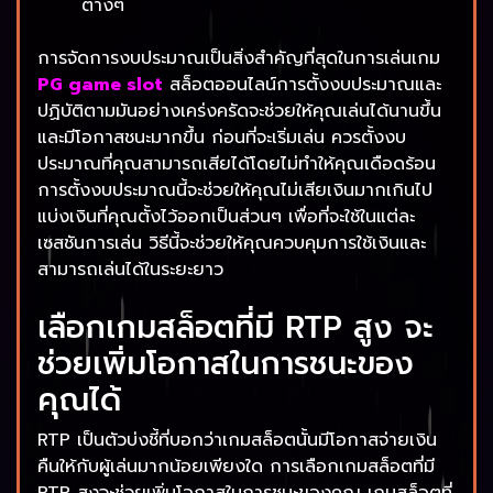
ต่างๆ
การจัดการงบประมาณเป็นสิ่งสำคัญที่สุดในการเล่นเกม
PG game slot
สล็อตออนไลน์การตั้งงบประมาณและ
ปฏิบัติตามมันอย่างเคร่งครัดจะช่วยให้คุณเล่นได้นานขึ้น
และมีโอกาสชนะมากขึ้น ก่อนที่จะเริ่มเล่น ควรตั้งงบ
ประมาณที่คุณสามารถเสียได้โดยไม่ทำให้คุณเดือดร้อน
การตั้งงบประมาณนี้จะช่วยให้คุณไม่เสียเงินมากเกินไป
แบ่งเงินที่คุณตั้งไว้ออกเป็นส่วนๆ เพื่อที่จะใช้ในแต่ละ
เซสชันการเล่น วิธีนี้จะช่วยให้คุณควบคุมการใช้เงินและ
สามารถเล่นได้ในระยะยาว
เลือกเกมสล็อตที่มี RTP สูง จะ
ช่วยเพิ่มโอกาสในการชนะของ
คุณได้
RTP เป็นตัวบ่งชี้ที่บอกว่าเกมสล็อตนั้นมีโอกาสจ่ายเงิน
คืนให้กับผู้เล่นมากน้อยเพียงใด การเลือกเกมสล็อตที่มี
RTP สูงจะช่วยเพิ่มโอกาสในการชนะของคุณ เกมสล็อตที่