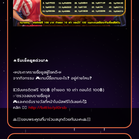
🔥
รีบเช็คยูสด่วน!
🔥
📣ประกาศรายชื่อยูสผู้โชคดี📣
จากกิจกรรม 🎮เกมนี้ชื่อเกมอะไร❓ อยู่ค่ายไหน❓
💵รับเครดิตฟรี 100฿ (ทำยอด 10 เท่า ถอนได้ 100฿)
✅ตรวจสอบรายชื่อยูส
🎮และกดรับรางวัลที่หน้าโบนัสฟรีได้เลยค่ะ🥰
คลิก 👉🏻
http://bitt.to/pl0rsb
🙏🏻ขอบพระคุณที่มาร่วมสนุกด้วยกันนะคะ🙏🏻