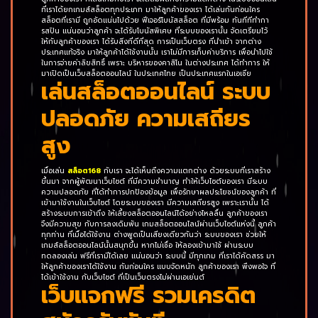
ที่เราได้ยกเกมส์สล็อตทุกประเภท มาให้ลูกค้าของเรา ได้เล่นกันก่อนใคร
สล็อตที่เรามี ถูกอัดแน่นไปด้วย ฟีเจอร์โบนัสสล็อต ที่มีพร้อม ทันทีทีทำกา
รสปิน แน่นอนว่าลูกค้า จะได้รับโบนัสพิเศษ ที่ระบบของเรานั้น จัดเตรียมไว้
ให้กับลูกค้าของเรา ได้รับสิ่งที่ดีที่สุด การเป็นเว็บตรง ที่นำเข้า จากต่าง
ประเทศแท้จริง มาให้ลูกค้าได้ใช้งานนั้น เราไม่มีการเก็บค่าบริการ เพื่อนำไปใช้
ในการจ่ายค่าลิขสิทธิ์ เพราะ บริหารของคาสิโน ในต่างประเทศ ได้ทำการ ให้
มาเปิดเป็นเว็บสล็อตออนไลน์ ในประเทศไทย เป็นประเทศแรกในเอเชีย
เล่นสล็อตออนไลน์ ระบบ
ปลอดภัย ความเสถียร
สูง
เมื่อเล่น
สล็อต168
กับเรา จะได้เห็นถึงความแตกต่าง ด้วยระบบที่เราสร้าง
ขึ้นมา จากผู้พัฒนาเว็บไซต์ ที่มีความชำนาญ ทำให้เว็บไซต์ของเรา มีระบบ
ความปลอดภัย ที่ได้ทำการปกป้องข้อมูล เพื่อรักษาผลประโยชน์ของลูกค้า ที่
เข้ามาใช้งานในเว็บไซต์ โดยระบบของเรา มีความเสถียรสูง เพราะเรานั้น ได้
สร้างระบบการเข้าถึง ให้เลี้ยงสล็อตออนไลน์ได้อย่างไหลลื่น ลูกค้าของเรา
จึงมีความสุข กับการลงเดิมพัน เกมสล็อตออนไลน์ผ่านเว็บไซต์แห่งนี้ ลูกค้า
ทุกท่าน ที่เมื่อได้ใช้งาน ต่างพูดเป็นเสียงเดียวกันว่า ระบบของเรา ช่วยให้
เกมส์สล็อตออนไลน์นั้นสนุกขึ้น หากไม่เชื่อ ให้ลองเข้ามาใช้ ผ่านระบบ
ทดลองเล่น ฟรีที่เรามีได้เลย แน่นอนว่า ระบบนี้ มีทุกเกม ที่เราได้คัดสรร มา
ให้ลูกค้าของเราได้ใช้งาน กันก่อนใคร แบบจัดหนัก ลูกค้าของเรา พึงพอใจ ที่
ได้เข้าใช้งาน กับเว็บไซต์ ที่เป็นเว็บตรงไม่ผ่านเอเย่นต์
เว็บแจกฟรี รวมเครดิต