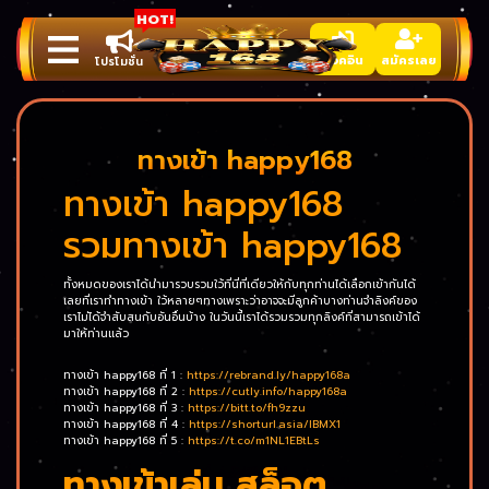
ล็อคอิน
สมัครเลย
โปรโมชั่น
ทางเข้า happy168
ทางเข้า happy168
รวมทางเข้า happy168
ทั้งหมดของเราได้นำมารวบรวมใว้ที่นี่ที่เดียวให้กับทุกท่านได้เลือกเข้ากันได้
เลยที่เราทำทางเข้า ใว้หลายๆทางเพราะว่าอาจจะมีลูกค้าบางท่านจำลิงค์ของ
เราไม่ได้จำสับสนกับอันอื่นบ้าง ในวันนี้เราได้รวมรวมทุกลิงค์ที่สามารถเข้าได้
มาให้ท่านแล้ว
ทางเข้า happy168 ที่ 1 :
https://rebrand.ly/happy168a
ทางเข้า happy168 ที่ 2 :
https://cutly.info/happy168a
ทางเข้า happy168 ที่ 3 :
https://bitt.to/fh9zzu
ทางเข้า happy168 ที่ 4 :
https://shorturl.asia/IBMX1
ทางเข้า happy168 ที่ 5 :
https://t.co/m1NL1EBtLs
ทางเข้าเล่น สล็อต