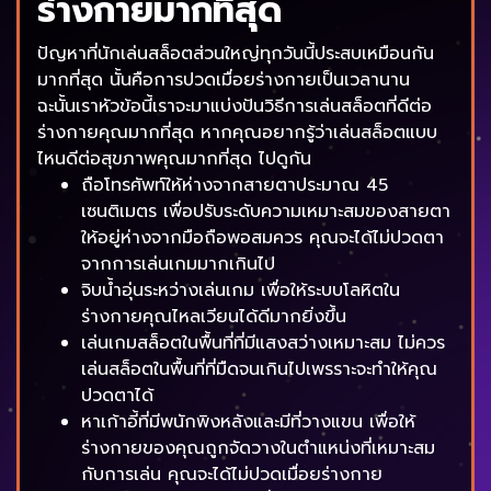
ร่างกายมากที่สุด
ปัญหาที่นักเล่นสล็อตส่วนใหญ่ทุกวันนี้ประสบเหมือนกัน
มากที่สุด นั้นคือการปวดเมื่อยร่างกายเป็นเวลานาน
ฉะนั้นเราหัวข้อนี้เราจะมาแบ่งปันวิธีการเล่นสล็อตที่ดีต่อ
ร่างกายคุณมากที่สุด หากคุณอยากรู้ว่าเล่นสล็อตแบบ
ไหนดีต่อสุขภาพคุณมากที่สุด ไปดูกัน
ถือโทรศัพท์ให้ห่างจากสายตาประมาณ 45
เซนติเมตร เพื่อปรับระดับความเหมาะสมของสายตา
ให้อยู่ห่างจากมือถือพอสมควร คุณจะได้ไม่ปวดตา
จากการเล่นเกมมากเกินไป
จิบน้ำอุ่นระหว่างเล่นเกม เพื่อให้ระบบโลหิตใน
ร่างกายคุณไหลเวียนได้ดีมากยิ่งขึ้น
เล่นเกมสล็อตในพื้นที่ที่มีแสงสว่างเหมาะสม ไม่ควร
เล่นสล็อตในพื้นที่ที่มืดจนเกินไปเพรราะจะทำให้คุณ
ปวดตาได้
หาเก้าอี้ที่มีพนักพิงหลังและมีที่วางแขน เพื่อให้
ร่างกายของคุณถูกจัดวางในตำแหน่งที่เหมาะสม
กับการเล่น คุณจะได้ไม่ปวดเมื่อยร่างกาย