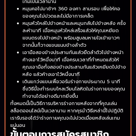
เกมเป็นเวลานาน
หมุนคอไปมาช้าๆ 360 องศา สามรอบ เพื่อให้คอ
ของคุณไม่ปวดและไม่มีอาการเคล็ด
หมุนหัวไหล่ไปข้างหน้าและหมุนกลับไปข้างหลัง ครั้ง
ละห้านาที เมื่อหมุนหัวไหล่เสร็จแล้วให้คุณเหยียด
แขนตรงไปข้างหน้า พร้อมสูบลมหายใจเข้ายาวๆ
จากนั้นก็วางแขนแนบข้างลำตัว
เอามือสองข้างประสานกันแล้วยืดลำตัวไปข้างหน้า
ค้างเอาไว้หนึ่งนาที เมื่อครบเวลาที่กำหนดแล้วให้
คุณเอามือทั้งสองข้างประสานกันแล้วเหยียดไปข้าง
หลัง แล้วค้างเอาไว้หนึ่งนาที
เดินแกว่งแขนเพื่อวอร์มร่างกายประมาณ 5 นาที
ซึ่งวิธีนี้จะทำระบบไหลเวียนโลหิตในร่างกายของคุณ
ทำงานได้อย่างดีมากยิ่งขึ้น
ทั้งหมดนี้เป็นวิธีการบริหารร่างกายหลังจากที่คุณเล่น
สล็อตออนไลน์เป็นเวลานาน หากคุรนำวิธีเหล่านี้ไปปฎิบัติ
เรารับรองได้ว่าร่างกายคุณจะไม่ปวดเมื่อยหลังเล่นเกม
แน่นอน
ขั้นตอนการสมัครสมาชิก