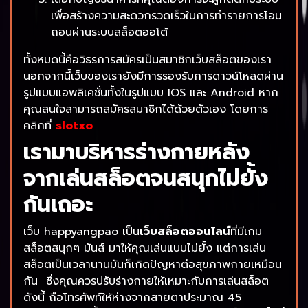
เพื่อสร้างความสะดวกรวดเร็วในการทำรายการโอน
ถอนผ่านระบบสล็อตออโต้
ทั้งหมดนี้คือวิธรการสมัครเป็นสมาชิกเว็บสล็อตของเรา
นอกจากนี้เว็บของเรายังมีการรองรับการดาวน์โหลดผ่าน
รูปแบบแอพลิเคชั่นทั้งในรูปแบบ IOS และ Android หาก
คุณสนใจสามารถสมัครสมาชิกได้ด้วยตัวเอง โดยการ
คลิกที่
slotxo
เรามาบริหารร่างกายหลัง
จากเล่นสล็อตจนสนุกไม่ยั้ง
กันเถอะ
เว็บ happyangpao เป็น
เว็บสล็อตออนไลน์
ที่มีเกม
สล็อตสนุกๆ มันส์ มาให้คุณเล่นแบบไม่ยั้ง แต่การเล่น
สล็อตเป็นเวลานานมันก็เกิดปัญหาต่อสุขภาพกายเหมือน
กัน ซึ่งคุณควรปรับร่างกายให้เหมาะกับการเล่นสล็อต
ดังนี้ ถือโทรศัพท์ให้ห่างจากสายตาประมาณ 45