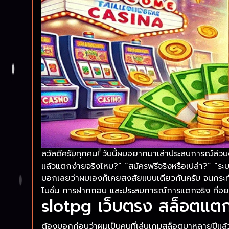
สวัสดีครับทุกคน! วันนี้ผมอยากมาเล่าประสบการณ์ส่ว
แล้วแตกง่ายจริงไหม?” “สมัครฟรีจริงหรือเปล่า?” “ร
บอกเลยว่าผมเองก็เคยสงสัยแบบเดียวกันครับ จนกระทั่งไ
โมชั่น การฝากถอน และประสบการณ์การแตกจริง ที่อยาก
slotpg เว็บตรง สล็อตแตก
ต้องบอกก่อนว่าผมเป็นคนที่เล่นเกมสล็อตมาหลายปีแล้วคร