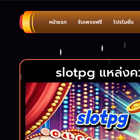
หน้าแรก
รับเพรชฟรี
โปรโมชั่น
slotpg แหล่งควา