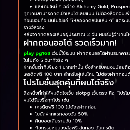
และเกมใหม่ ๆ อย่าง Alchemy Gold, Prosper
ทุกเกมสามารถกดเข้าเล่นได้เลยแบบ ไม่ต้องล็อกอินเพิ่
ที่ผมชอบคือ มันไม่ใช่แค่ “ให้ลองกดสปินเล่น ๆ” แต่ระบบ
รางวัลจริง
หลังจากทดลองเล่นอยู่ประมาณ 2 วัน ผมเริ่มรู้ว่าเกมไห
ฝากถอนออโต้ รวดเร็วมาก!
play pg168
เว็บนี้ใช้ระบบ ฝากถอนออโต้ผ่านธนาคาร
ในไม่ถึง 5 วินาทีจริง ๆ
ฝากขั้นต่ำก็เพียง 1 บาทเท่านั้น ซึ่งสำหรับคนงบน้อย
เครดิตฟรี 100 บาท สำหรับผู้เล่นใหม่ ไม่ต้องฝากก่อนด
โปรโมชั่นสุดคุ้มที่ผมได้จริง
สิ่งหนึ่งที่ทำให้ผมติดใจเว็บ slotpg เว็บตรง คือ “โปร
ผมได้รับจริงทุกโปร เช่น
เครดิตฟรี 100 ไม่ต้องฝากก่อน
โบนัสฝากแรกของวัน 50%
คืนยอดเสียรายวัน 10%
กิจกรรมหมุนวงล้อฟรี ลุ้นทอง ลุ้นเครดิต