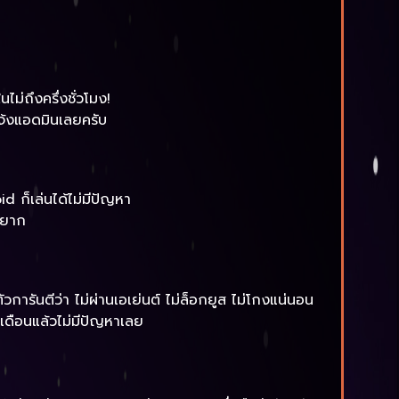
ม่ถึงครึ่งชั่วโมง!
จ้งแอดมินเลยครับ
id ก็เล่นได้ไม่มีปัญหา
่งยาก
ัวการันตีว่า ไม่ผ่านเอเย่นต์ ไม่ล็อกยูส ไม่โกงแน่นอน
เดือนแล้วไม่มีปัญหาเลย