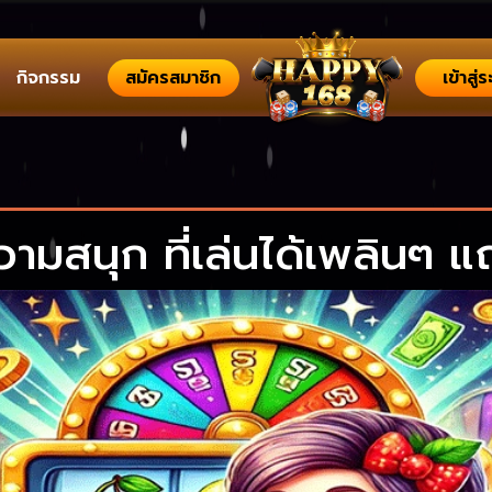
กิจกรรม
สมัครสมาชิก
เข้าสู่
มสนุก ที่เล่นได้เพลินๆ แ