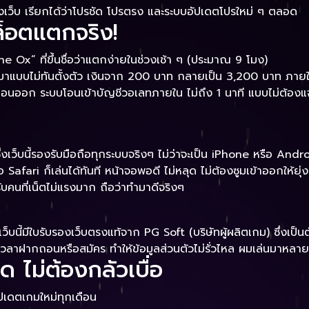
างเว็บ เรียกได้ว่าโปรชัด โปรตรง และระบบอัปเดตโปรใหม่ ๆ ตลอด
็อตแตกจริง!
 Ox” ที่ขึ้นชื่อว่าแตกง่ายในช่วงเช้า ๆ (ประมาณ 9 โมง)
่มาแบบไม่ทันตั้งตัว เงินจาก 200 บาท กลายเป็น 3,200 บาท ภายในไ
งถอนออก ระบบโอนเข้าบัญชีวอเลทภายใน ไม่ถึง 1 นาที แบบไม่ต้องแ
่งเว็บนี้รองรับมือถือทุกระบบจริงๆ ไม่ว่าจะเป็น iPhone หรือ Andro
Safari ก็เล่นได้ทันที หน้าจอพอดี ไม่หลุด ไม่ต้องซูมเข้าออกให้ยุ
บคนที่เน็ตไม่แรงมาก ถือว่าทำมาดีจริงๆ
็บนี้มีใบรับรองเว็บตรงแท้จาก PG Soft (บริษัทผู้ผลิตเกม) ซึ่งเป็นต
เวลาฝากถอนหรือสมัคร ทำให้ข้อมูลส่วนตัวไม่รั่วไหล ผมเล่นมาหลาย
 ไม่ต้องกลัวเบื่อ
อัปเดตเกมใหม่ทุกเดือน