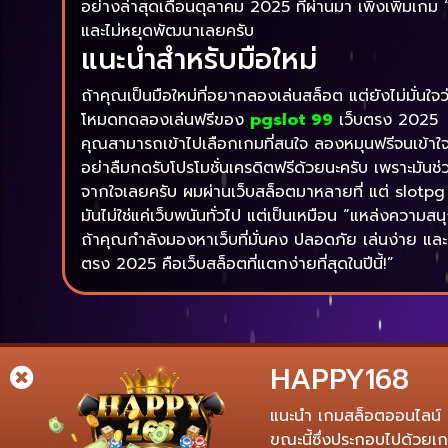
อย่างล่าสุดเดือนตุลาคม 2025 ที่ผ่านมา เพิ่งเพิ่มเ
และไม่หยุดพัฒนาเลยครับ
แนะนำสำหรับมือใหม่
ถ้าคุณเป็นมือใหม่ที่อยากลองเล่นสล็อต แต่ยังไม่มั่นใจ
โหมดทดลองเล่นฟรีของ
pgslot 99
เว็บตรง 2025
คุณสามารถเข้าไปเลือกเกมที่สนใจ ลองหมุนฟรีจนเข้าใจระบ
อย่าลืมกดรับโปรโมชั่นเครดิตฟรีด้วยนะครับ เพราะมันช่ว
จากใจเลยครับ ผมผ่านเว็บสล็อตมาหลายที่ แต่ slotpg เว็
มันไม่ใช่แค่เว็บพนันทั่วไป แต่เป็นเหมือน “แหล่งความสน
ถ้าคุณกำลังมองหาเว็บที่มั่นคง ปลอดภัย เล่นง่าย แล
ตรง 2025 คือเว็บสล็อตที่แตกง่ายที่สุดในปีนี้!”
HAPPY168
แนะนำ เกมสล็อตออนไลน์ 
ขณะนี้ซึ่งประกอบไปด้วยเ