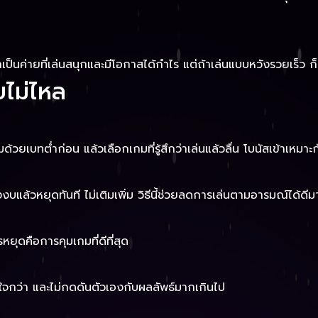
เป็นค่ายที่เล่นสนุกและมีโอกาสได้กำไร แต่ถ้าเล่นแบบหวังรวยเร็ว 
ไม่ไหล
ยเบทต่ำก่อน แล้วเลือกเกมที่รู้สึกว่าเล่นแล้วลื่น โบนัสเข้าเหมาะ
บแล้วหยุดทันที ไม่เติมเพิ่ม วิธีนี้ช่วยลดการเล่นตามอารมณ์ได้ดี
หยุดคือการคุมเกมที่ดีที่สุด
จกว่า และไม่กดดันตัวเองกับผลลัพธ์มากเกินไป