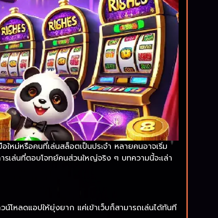
มือใหม่หรือคนที่เล่นสล็อตเป็นประจำ หลายคนอาจเริ่ม
ารเล่นที่ตอบโจทย์คนส่วนใหญ่จริง ๆ บทความนี้จะเล่า
์โหลดแอปให้ยุ่งยาก แค่เข้าเว็บก็สามารถเล่นได้ทันที