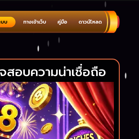
ระบบ
ทางเข้าเว็บ
คู่มือ
ดาวน์โหลด
จสอบความน่าเชื่อถือ