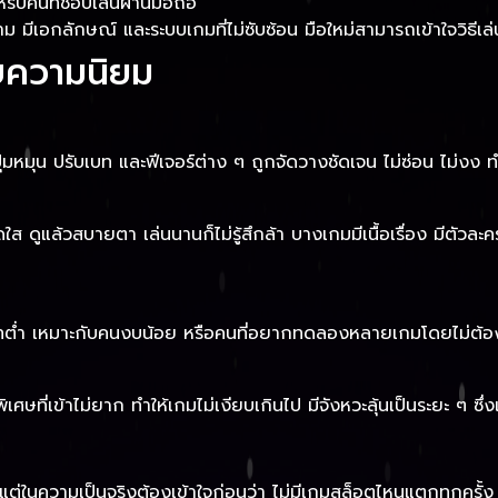
ับคนที่ชอบเล่นผ่านมือถือ
อกลักษณ์ และระบบเกมที่ไม่ซับซ้อน มือใหม่สามารถเข้าใจวิธีเล่นไ
ับความนิยม
มุน ปรับเบท และฟีเจอร์ต่าง ๆ ถูกจัดวางชัดเจน ไม่ซ่อน ไม่งง ทำ
ดูแล้วสบายตา เล่นนานก็ไม่รู้สึกล้า บางเกมมีเนื้อเรื่อง มีตัวละค
ทต่ำ เหมาะกับคนงบน้อย หรือคนที่อยากทดลองหลายเกมโดยไม่ต้องใ
ี่เข้าไม่ยาก ทำให้เกมไม่เงียบเกินไป มีจังหวะลุ้นเป็นระยะ ๆ ซึ่ง
แต่ในความเป็นจริงต้องเข้าใจก่อนว่า ไม่มีเกมสล็อตไหนแตกทุกครั้ง ห