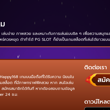
หม
เล่นง่าย ภาพสวย และเหมาะกับการเล่นแบบชิล ๆ เพื่อความสนุกและลุ
มื่อไหร่ควรหยุด ถ้าทำได้ PG SLOT ก็ยังเป็นเกมสล็อตที่เล่นได้ยาว
ติดต่อเรา
Happy168 เกมบนมือถือที่ได้รับความ นิยมใน
กมสล็อต ที่มีภาพกราฟฟิคสวย หาก สนใจเล่น
สมัครสมาชิกได้ทันที หากต้องสอบถามข้อมูล
ter 24 ช.ม.
ดาวน์โหล