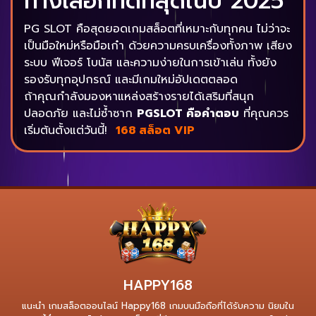
ทางเลือกที่ดีที่สุดในปี 2025
PG SLOT คือสุดยอดเกมสล็อตที่เหมาะกับทุกคน ไม่ว่าจะ
เป็นมือใหม่หรือมือเก๋า ด้วยความครบเครื่องทั้งภาพ เสียง
ระบบ ฟีเจอร์ โบนัส และความง่ายในการเข้าเล่น ทั้งยัง
รองรับทุกอุปกรณ์ และมีเกมใหม่อัปเดตตลอด
ถ้าคุณกำลังมองหาแหล่งสร้างรายได้เสริมที่สนุก
ปลอดภัย และไม่ซ้ำซาก
PGSLOT คือคำตอบ
ที่คุณควร
เริ่มต้นตั้งแต่วันนี้!
168 สล็อต VIP
HAPPY168
แนะนำ เกมสล็อตออนไลน์ Happy168 เกมบนมือถือที่ได้รับความ นิยมใน