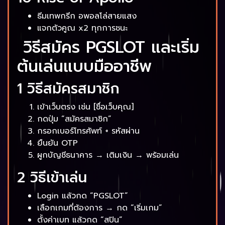
ธีมเทพกรีก อพอลโล่สายแสง
แจกตัวคูณ x2 ทุกการชนะ
วิธีสมัคร PGSLOT และเริ่ม
ต้นเล่นแบบมืออาชีพ
1 วิธีสมัครสมาชิก
เข้าเว็บตรง เช่น [ชื่อเว็บคุณ]
กดปุ่ม “สมัครสมาชิก”
กรอกเบอร์โทรศัพท์ + รหัสผ่าน
ยืนยัน OTP
ผูกบัญชีธนาคาร → เติมเงิน → พร้อมเล่น
2 วิธีเข้าเล่น
Login แล้วกด “PGSLOT”
เลือกเกมที่ต้องการ → กด “เริ่มเกม”
ตั้งค่าเบท แล้วกด “สปิน”