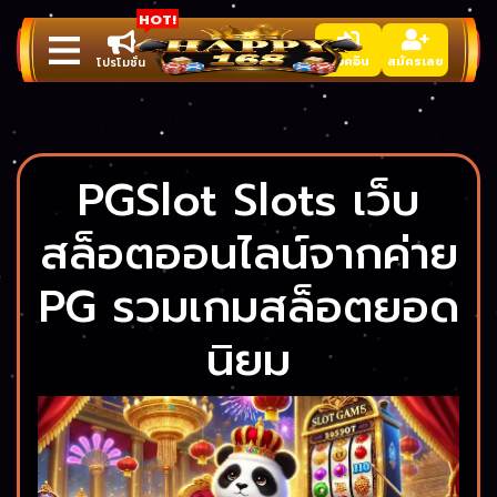
ล็อคอิน
สมัครเลย
โปรโมชั่น
PGSlot Slots เว็บ
สล็อตออนไลน์จากค่าย
PG รวมเกมสล็อตยอด
นิยม