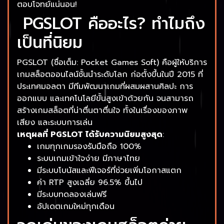
ตอบโจทย์แน่นอน!
PGSLOT คืออะไร? ทำไมถึง
เป็นที่นิยม
PGSLOT (ชื่อเต็ม: Pocket Games Soft) คือผู้ให้บริการ
เกมสล็อตออนไลน์ชั้นนำระดับโลก ก่อตั้งขึ้นในปี 2015 ที่
ประเทศมอลตา มีทีมพัฒนาเกมที่ผสมผสานศิลปะ การ
ออกแบบ และเทคโนโลยีขั้นสูงเข้าด้วยกัน จนสามารถ
สร้างเกมสล็อตที่น่าตื่นตาตื่นใจ ทั้งในเรื่องของภาพ
เสียง และระบบการเล่น
เหตุผลที่ PGSLOT ได้รับความนิยมสูงสุด
:
เกมทุกเกมรองรับมือถือ 100%
ระบบเกมเข้าใจง่าย มีภาษาไทย
มีระบบโบนัสและฟีเจอร์ที่ช่วยเพิ่มโอกาสแตก
ค่า RTP สูงเฉลี่ย 96.5% ขึ้นไป
มีระบบทดลองเล่นฟรี
อัปเดตเกมใหม่ทุกเดือน