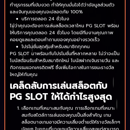
ทำธุรกรรมที่เข้มงวด ทำให้คุณมั่นใจได้ว่าข้อมูลส่วนตัว
และเงินทุนของคุณจะปลอดภัย 100%
บริการตลอด 24 ชั่วโมง
ไม่ว่าคุณจะต้องการเล่นสล็อตเวลาไหน PG SLOT พร้อม
ให้บริการคุณตลอด 24 ชั่วโมง โดยมีทีมงานคุณภาพ
คอยดูแลและตอบคำถามของคุณอย่างรวดเร็ว
โปรโมชั่นสุดคุ้มสำหรับสมาชิกทุกคน
PG SLOT มาพร้อมกับโปรโมชั่นที่หลากหลาย ไม่ว่าจะเป็น
โบนัสต้อนรับสำหรับสมาชิกใหม่ โบนัสฝากเงินรายวัน และ
กิจกรรมแจกเครดิตฟรี ซึ่งเพิ่มโอกาสในการชนะรางวัล
ใหญ่ให้กับคุณ
เคล็ดลับการเล่นสล็อตกับ
PG SLOT ให้ได้กำไรสูงสุด
เลือกเกมที่เหมาะสมกับคุณ การเลือกเกมที่เหมาะ
สมกับสไตล์การเล่นของคุณเป็นสิ่งสำคัญ เกม
สล็อตบางเกมอาจมีความเสี่ยงต่ำแต่ให้รางวัลเล็กๆ
น้อยๆ ในขณะที่บางเกมมีความเสี่ยงสูงแต่สามารถ