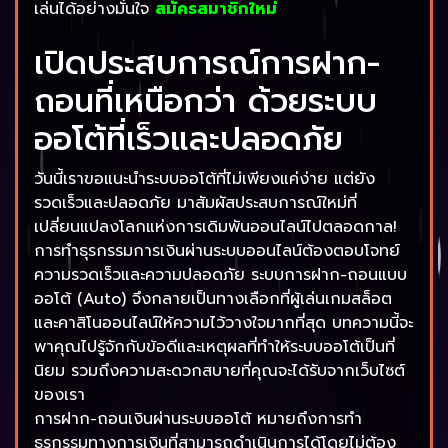
เล่นได้อย่างมั่นใจ
สมัครสมาชิกใหม่
เปิดประสบการณ์การฝาก-
ถอนที่เหนือกว่า ด้วยระบบ
ออโต้ที่เร็วและปลอดภัย
วันนี้เราขอแนะนำระบบออโต้ที่ไม่เพียงแค่ง่าย แต่ยัง
รวดเร็วและปลอดภัย มาสัมผัสประสบการณ์ใหม่ที่
เปลี่ยนแปลงโลกแห่งการเดิมพันออนไลน์ไปตลอดกาล!
การทำธุรกรรมการเงินผ่านระบบออนไลน์ต้องตอบโจทย์
ความรวดเร็วและความปลอดภัย ระบบการฝาก-ถอนแบบ
ออโต้ (Auto) จึงกลายเป็นทางเลือกที่ผู้เล่นเกมสล็อต
และคาสิโนออนไลน์ให้ความไว้วางใจมากที่สุด บทความนี้จะ
พาคุณไปรู้จักกับข้อดีและเหตุผลที่ทำให้ระบบออโต้เป็นที่
นิยม รวมถึงความสะดวกสบายที่คุณจะได้รับจากเว็บไซต์
ของเรา
การฝาก-ถอนเงินผ่านระบบออโต้ หมายถึงการทำ
ธุรกรรมทางการเงินที่สามารถดำเนินการได้โดยไม่ต้อง