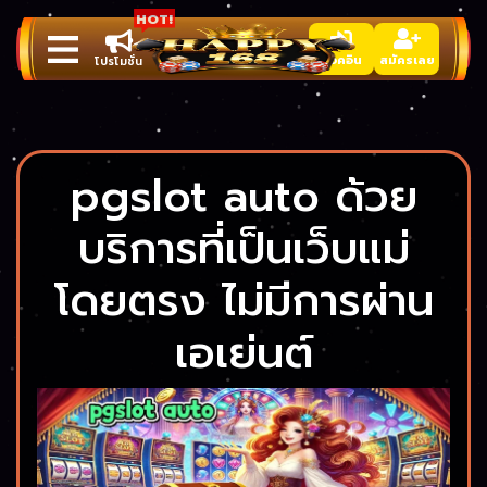
ล็อคอิน
สมัครเลย
โปรโมชั่น
pgslot auto ด้วย
บริการที่เป็นเว็บแม่
โดยตรง ไม่มีการผ่าน
เอเย่นต์