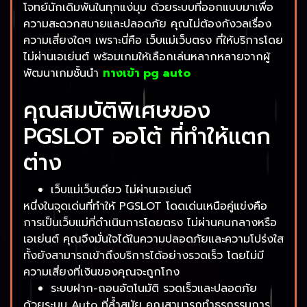
โจทย์นักเดิมพันในทุกแง่มุม ด้วยระบบที่ออกแบบมาเพื่อ
ความสะดวกสบายและปลอดภัย คุณไม่ต้องกังวลเรื่อง
ความเสี่ยงใดๆ เพราะนี่คือ เว็บแม่เว็บตรง ที่ให้บริการโดย
ไม่ผ่านเอเย่นต์ พร้อมเกมให้เลือกเล่นหลากหลายจากผู้
พัฒนาเกมชั้นนำ
ทางเข้า pg auto
คุณสมบัติพิเศษของ
PGSLOT ออโต้ ที่ทำให้แตก
ต่าง
เว็บแม่เว็บเดียว ไม่ผ่านเอเย่นต์
หนึ่งในจุดเด่นที่ทำให้ PGSLOT โดดเด่นเหนือคู่แข่งคือ
การเป็นเว็บแม่ที่ดำเนินการโดยตรง ไม่ผ่านคนกลางหรือ
เอเย่นต์ คุณจึงมั่นใจได้ในความปลอดภัยและความโปร่งใส
ทั้งยังสามารถเข้าถึงบริการได้อย่างรวดเร็ว โดยไม่มี
ความเสี่ยงที่เงินของคุณจะถูกโกง
ระบบฝาก-ถอนอัตโนมัติ รวดเร็วและปลอดภัย
ด้วยระบบ Auto ที่ล้ำสมัย คุณสามารถทำธุรกรรมการ