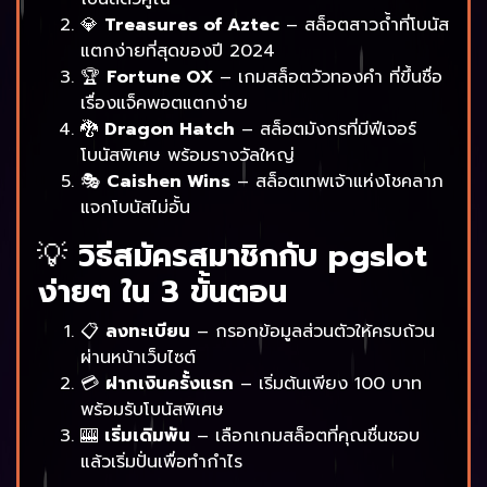
💎
Treasures of Aztec
– สล็อตสาวถ้ำที่โบนัส
แตกง่ายที่สุดของปี 2024
🏆
Fortune OX
– เกมสล็อตวัวทองคำ ที่ขึ้นชื่อ
เรื่องแจ็คพอตแตกง่าย
🐉
Dragon Hatch
– สล็อตมังกรที่มีฟีเจอร์
โบนัสพิเศษ พร้อมรางวัลใหญ่
🎭
Caishen Wins
– สล็อตเทพเจ้าแห่งโชคลาภ
แจกโบนัสไม่อั้น
💡
วิธีสมัครสมาชิกกับ pgslot
ง่ายๆ ใน 3 ขั้นตอน
📋
ลงทะเบียน
– กรอกข้อมูลส่วนตัวให้ครบถ้วน
ผ่านหน้าเว็บไซต์
💳
ฝากเงินครั้งแรก
– เริ่มต้นเพียง 100 บาท
พร้อมรับโบนัสพิเศษ
🎰
เริ่มเดิมพัน
– เลือกเกมสล็อตที่คุณชื่นชอบ
แล้วเริ่มปั่นเพื่อทำกำไร