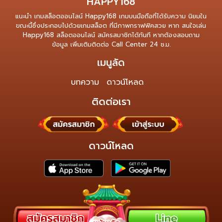
HAPPY168
แนะนำ เกมสล็อตออนไลน์ Happy168 เกมบนมือถือที่ได้รับความ นิยมใน
ขณะนี้ซึ่งประกอบไปด้วยเกมสล็อต ที่มีภาพกราฟฟิคสวย หาก สนใจเล่น
Happy168 สล็อตออนไลน์ สมัครสมาชิกได้ทันที หากต้องสอบถาม
ข้อมูล เพิ่มเติมติดต่อ Call Center 24 ช.ม.
เมนูลัด
บทความ
ดาวน์โหลด
ติดต่อเรา
ดาวน์โหลด