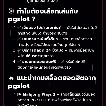
ถูกเก็บเป็นความลับ
🎯
ทำไมต้องเลือกเล่นกับ
pgslot ?
✅
เว็บตรง ไม่ผ่านเอเย่นต์
– มั่นใจได้เลยว่า ไม่มี
การโกง เล่นได้ จ่ายจริง 100%
✅
เกมครบ จบในที่เดียว
– รวมเกมสล็อตจาก
ค่ายดัง พร้อมอัปเดตเกมใหม่ทุกสัปดาห์
✅
บริการตลอด 24 ชั่วโมง
– ทีมงานมืออาชีพ
พร้อมให้บริการทุกเวลา
✅
ระบบทดลองเล่นฟรี
– สำหรับมือใหม่ที่
ต้องการฝึกฝนก่อนลงเดิมพันจริง
🔥
แนะนำเกมสล็อตยอดฮิตจาก
pgslot
🎰
Mahjong Ways 2
– เกมสล็อตแนวจีนยอด
ฮิตจาก PG SLOT ที่มาพร้อมฟีเจอร์ฟรีสปินและ
โบนัสตัวคูณ