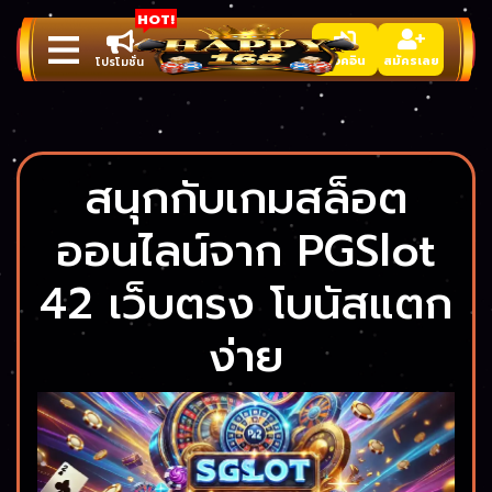
ล็อคอิน
สมัครเลย
โปรโมชั่น
สนุกกับเกมสล็อต
ออนไลน์จาก PGSlot
42 เว็บตรง โบนัสแตก
ง่าย