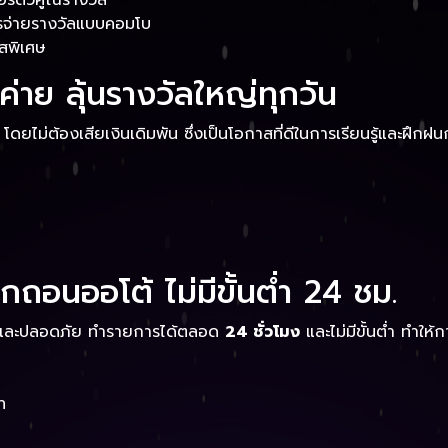
ร์ตัวคูณรางวัล
รจ่ายรางวัลแบบคอมโบ
ัสพิเศษ
่าย ลุ้นรางวัลใหญ่ทุกวัน
โดยไม่ต้องเสียเงินเดิมพัน ซึ่งเป็นโอกาสที่ดีในการเรียนรู้และฝึกฝ
ถอนออโต้ ไม่มีขั้นต่ำ 24 ชม.
็วและปลอดภัย ทำรายการได้ตลอด
24 ชั่วโมง
และไม่มีขั้นต่ำ ทำให้
ท