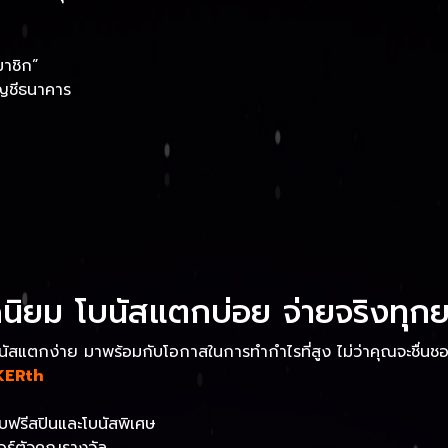
มาชิก”
ัญชีธนาคาร
ิยม โบนัสแตกบ่อย จ่ายจริงทุก
โบนัสแตกง่าย มาพร้อมกับโอกาสในการทำกำไรที่สูง ไม่ว่าคุณจะชื
ERth
ับฟรีสปินและโบนัสพิเศษ