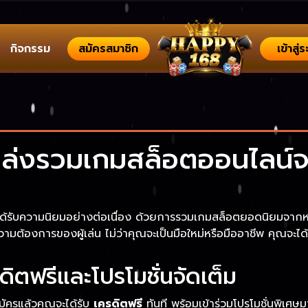
กิจกรรม
สมัครสมาชิก
เข้าสู่
่งรวมเกมสล็อตออนไลน์จา
ด้รับความนิยมอย่างต่อเนื่อง ด้วยการรวมเกมสล็อตยอดนิยมจากหล
ามต้องการของผู้เล่น ไม่ว่าคุณจะเป็นมือใหม่หรือมืออาชีพ คุณจะไ
รดิตฟรีและโปรโมชั่นจัดเต็ม
สมัครแล้วคุณจะได้รับ
เครดิตฟรี
ทันที พร้อมเข้าร่วมโปรโมชั่นพิเศ