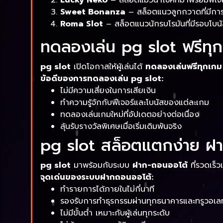
Lucky Neko
– สล็อตแมวนำโชคที่มาพร้อมฟีเจอ
Sweet Bonanza
– สล็อตแนวลูกกวาดที่มีกา
Roma Slot
– สล็อตแนวนักรบโรมันที่มีรอบโบน
ทดลองเล่น pg slot ฟรีทุกค
pg slot
เปิดโอกาสให้ผู้เล่นได้
ทดลองเล่นฟรีทุกเกม
ข้อดีของการทดลองเล่น pg slot:
ไม่มีความเสี่ยงในการเสียเงิน
ทำความรู้จักกับฟีเจอร์และโบนัสของแต่ละเกม
ทดลองเล่นเกมใหม่ที่อัปเดตอย่างต่อเนื่อง
ลุ้นรับรางวัลพิเศษเมื่อเริ่มเดิมพันจริง
pg slot สล็อตแตกง่าย ฝาก
pg slot
มาพร้อมกับระบบ
ฝาก-ถอนออโต้
ที่รวดเร
จุดเด่นของระบบฝากถอนออโต้:
ทำรายการได้ภายในไม่กี่นาที
รองรับการทำธุรกรรมผ่านทุกธนาคารและทรูวอเล
ไม่มีขั้นต่ำ เหมาะกับผู้เล่นทุกระดับ