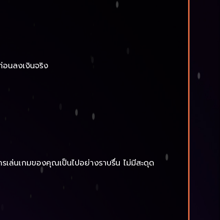
นก่อนลงเงินจริง
การเล่นเกมของคุณเป็นไปอย่างราบรื่น ไม่มีสะดุด