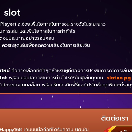
 slot
Player) จะช่วยเพิ่มโอกาสในการชนะรางวัลในระยะยาว
ุนในการเล่น และเพิ่มโอกาสในการทำกำไร
นดงบประมาณอย่างรอบคอบ
ควรหยุดเล่นเพื่อลดความเสี่ยงในการเสียเงิน
มใหม่
คือทางเลือกที่ดีที่สุดสำหรับผู้ที่ต้องการประสบการณ์การเล่
lot
พร้อมมอบโอกาสในการทำกำไรให้กับผู้เล่นทุกคน
slotxo pg 
างในโลกของเกมสล็อต พร้อมรับเครดิตฟรีและโปรโมชั่นสุดพิเศษที่รอคุ
ติดต่อเรา
Happy168 เกมบนมือถือที่ได้รับความ นิยมใน