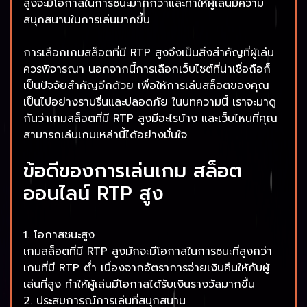
สูงจะมีโอกาสในการชนะมากกว่าและทำให้ผู้เล่นมีความ
สนุกสนานในการเล่นมากขึ้น
การเลือกเกมสล็อตที่มี RTP สูงจึงเป็นสิ่งสำคัญที่ผู้เล่น
ควรพิจารณา นอกจากนี้การเลือกเว็บไซต์ที่น่าเชื่อถือก็
เป็นปัจจัยสำคัญอีกด้วย เพื่อให้การเล่นสล็อตของคุณ
เป็นไปอย่างราบรื่นและปลอดภัย ในบทความนี้ เราจะมาดู
กันว่าเกมสล็อตที่มี RTP สูงมีอะไรบ้าง และเว็บไหนที่คุณ
สามารถเล่นเกมเหล่านี้ได้อย่างมั่นใจ
ข้อดีของการเล่นเกม สล็อต
ออนไลน์ RTP สูง
1. โอกาสชนะสูง
เกมสล็อตที่มี RTP สูงมักจะมีโอกาสในการชนะที่สูงกว่า
เกมที่มี RTP ต่ำ เนื่องจากอัตราการจ่ายเงินคืนให้กับผู้
เล่นที่สูง ทำให้ผู้เล่นมีโอกาสได้รับเงินรางวัลมากขึ้น
2. ประสบการณ์การเล่นที่สนุกสนาน