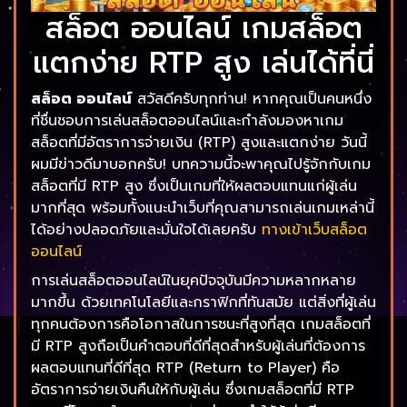
สล็อต ออนไลน์ เกมสล็อต
แตกง่าย RTP สูง เล่นได้ที่นี่
สล็อต ออนไลน์
สวัสดีครับทุกท่าน! หากคุณเป็นคนหนึ่ง
ที่ชื่นชอบการเล่นสล็อตออนไลน์และกำลังมองหาเกม
สล็อตที่มีอัตราการจ่ายเงิน (RTP) สูงและแตกง่าย วันนี้
ผมมีข่าวดีมาบอกครับ! บทความนี้จะพาคุณไปรู้จักกับเกม
สล็อตที่มี RTP สูง ซึ่งเป็นเกมที่ให้ผลตอบแทนแก่ผู้เล่น
มากที่สุด พร้อมทั้งแนะนำเว็บที่คุณสามารถเล่นเกมเหล่านี้
ได้อย่างปลอดภัยและมั่นใจได้เลยครับ
ทางเข้าเว็บสล็อต
ออนไลน์
การเล่นสล็อตออนไลน์ในยุคปัจจุบันมีความหลากหลาย
มากขึ้น ด้วยเทคโนโลยีและกราฟิกที่ทันสมัย แต่สิ่งที่ผู้เล่น
ทุกคนต้องการคือโอกาสในการชนะที่สูงที่สุด เกมสล็อตที่
มี RTP สูงถือเป็นคำตอบที่ดีที่สุดสำหรับผู้เล่นที่ต้องการ
ผลตอบแทนที่ดีที่สุด RTP (Return to Player) คือ
อัตราการจ่ายเงินคืนให้กับผู้เล่น ซึ่งเกมสล็อตที่มี RTP