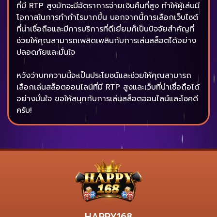
ที่มี RTP สูงมักจะมีอัตราการจ่ายเงินคืนที่สูง ทำให้ผู้เล่นมี
โอกาสในการทำกำไรมากขึ้น นอกจากนี้การเลือกเว็บไซต์
ที่น่าเชื่อถือและมีการบริการที่ดีเยี่ยมก็เป็นปัจจัยสำคัญที่
ช่วยให้คุณสามารถเพลิดเพลินกับการเล่นสล็อตได้อย่าง
ปลอดภัยและมั่นใจ
หวังว่าบทความนี้จะเป็นประโยชน์และช่วยให้คุณสามารถ
เลือกเล่นสล็อตออนไลน์ที่มี RTP สูงและเว็บที่น่าเชื่อถือได้
อย่างมั่นใจ ขอให้สนุกกับการเล่นสล็อตออนไลน์และโชคดี
ครับ!
HAPPY168