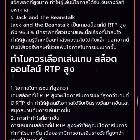
แจ็คพอตที่สูงมาก ทำให้ผู้เล่นมีโอกาสได้รับเงินรางวัลที่
มหาศาล
5. Jack and the Beanstalk
Jack and the Beanstalk เป็นเกมสล็อตที่มี RTP สูง
ถึง 96.3% มีกราฟิกที่สวยงามและเนื้อเรื่องที่น่าสนใจ
ทำให้ผู้เล่นรู้สึกเหมือนกำลังผจญภัยไปกับแจ็ค นอกจากนี้
ยังมีฟีเจอร์พิเศษที่ช่วยเพิ่มโอกาสในการชนะมากขึ้น
ทำไมควรเลือกเล่นเกม สล็อต
ออนไลน์ RTP สูง
1. โอกาสในการชนะที่สูงกว่า
เกมสล็อตที่มี RTP สูงจะมีโอกาสในการชนะที่สูงกว่าเกมที่
มี RTP ต่ำ ทำให้ผู้เล่นมีโอกาสได้รับเงินรางวัลมากขึ้นและ
สนุกสนานกับการเล่นมากขึ้น
2. การทำกำไรที่มากขึ้น
การเล่นเกมสล็อตที่มี RTP สูงจะทำให้คุณมีโอกาสในการ
ทำกำไรมากขึ้น เนื่องจากมีการจ่ายเงินรางวัลที่สูงกว่า