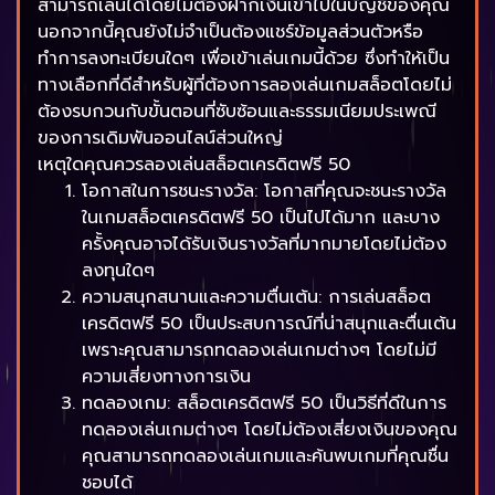
สามารถเล่นได้โดยไม่ต้องฝากเงินเข้าไปในบัญชีของคุณ
นอกจากนี้คุณยังไม่จำเป็นต้องแชร์ข้อมูลส่วนตัวหรือ
ทำการลงทะเบียนใดๆ เพื่อเข้าเล่นเกมนี้ด้วย ซึ่งทำให้เป็น
ทางเลือกที่ดีสำหรับผู้ที่ต้องการลองเล่นเกมสล็อตโดยไม่
ต้องรบกวนกับขั้นตอนที่ซับซ้อนและธรรมเนียมประเพณี
ของการเดิมพันออนไลน์ส่วนใหญ่
เหตุใดคุณควรลองเล่นสล็อตเครดิตฟรี 50
โอกาสในการชนะรางวัล: โอกาสที่คุณจะชนะรางวัล
ในเกมสล็อตเครดิตฟรี 50 เป็นไปได้มาก และบาง
ครั้งคุณอาจได้รับเงินรางวัลที่มากมายโดยไม่ต้อง
ลงทุนใดๆ
ความสนุกสนานและความตื่นเต้น: การเล่นสล็อต
เครดิตฟรี 50 เป็นประสบการณ์ที่น่าสนุกและตื่นเต้น
เพราะคุณสามารถทดลองเล่นเกมต่างๆ โดยไม่มี
ความเสี่ยงทางการเงิน
ทดลองเกม: สล็อตเครดิตฟรี 50 เป็นวิธีที่ดีในการ
ทดลองเล่นเกมต่างๆ โดยไม่ต้องเสี่ยงเงินของคุณ
คุณสามารถทดลองเล่นเกมและค้นพบเกมที่คุณชื่น
ชอบได้