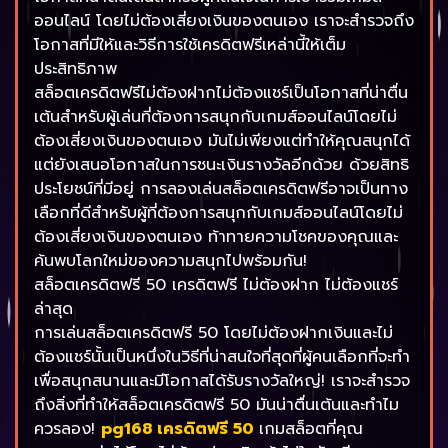
ออนไลน์ โดยไม่ต้องเสี่ยงเงินของตนเอง เราจะสำรวจถึง
โอกาสที่มีให้และวิธีการใช้เครดิตฟรีเหล่านี้ให้เต็ม
ประสิทธิภาพ
สล็อตเครดิตฟรีไม่ต้องฝากไม่ต้องแชร์เป็นโอกาสที่น่าตื่น
เต้นสำหรับผู้เล่นที่ต้องการสนุกกับเกมส์ออนไลน์โดยไม่
ต้องเสี่ยงเงินของตนเอง มันไม่เพียงแต่ทำให้คุณสนุกได้
แต่ยังเสนอโอกาสในการชนะเงินรางวัลอีกด้วย ด้วยสิทธิ
ประโยชน์ที่มีอยู่ การลองเล่นสล็อตเครดิตฟรีอาจเป็นทาง
เลือกที่ดีสำหรับผู้ที่ต้องการสนุกกับเกมส์ออนไลน์โดยไม่
ต้องเสี่ยงเงินของตนเอง ท้าทายความโชคของคุณและ
ค้นพบโลกใหม่ของความสนุกไปพร้อมกัน!
สล็อตเครดิตฟรี 50 เครดิตฟรี ไม่ต้องฝาก ไม่ต้องแชร์
ล่าสุด
การเล่นสล็อตเครดิตฟรี 50 โดยไม่ต้องฝากเงินและไม่
ต้องแชร์นั้นเป็นหนึ่งในวิธีที่น่าสนใจที่สุดที่ผู้คนเลือกที่จะทำ
เพื่อสนุกสนานและมีโอกาสได้รับรางวัลใหญ่! เราจะสำรวจ
ถึงสิ่งที่ทำให้สล็อตเครดิตฟรี 50 มันน่าตื่นเต้นและทำไม
ควรลอง!
pg168 เครดิตฟรี 50
เกมสล็อตที่คุณ