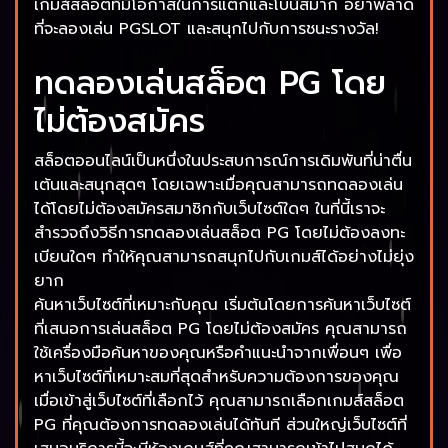
เกมส์สล็อตที่มีโอกาสในการแตกและโบนัสมาก อย่าพลาด
ที่จะลองเล่น PGSLOT และสนุกไปกับการชนะรางวัล!
ทดลองเล่นสล็อต PG โดย
ไม่ต้องสมัคร
สล็อตออนไลน์เป็นหนึ่งในประสบการณ์การเดิมพันที่น่าตื่น
เต้นและสนุกสุดๆ โดยเฉพาะเมื่อคุณสามารถทดลองเล่น
ได้โดยไม่ต้องสมัครสมาชิกกับเว็บไซต์ใดๆ ในที่นี้เราจะ
สำรวจถึงวิธีการทดลองเล่นสล็อต PG โดยไม่ต้องลงทะ
เบียนใดๆ ทำให้คุณสามารถสนุกไปกับเกมส์ได้อย่างไม่ยุ่ง
ยาก
ค้นหาเว็บไซต์ที่เหมาะกับคุณ เริ่มต้นโดยการค้นหาเว็บไซต์
ที่เสนอการเล่นสล็อต PG โดยไม่ต้องสมัคร คุณสามารถ
ใช้เครื่องมือค้นหาของคุณหรือคำแนะนำจากเพื่อนๆ เพื่อ
หาเว็บไซต์ที่เหมาะสมที่สุดสำหรับความต้องการของคุณ
เมื่อเข้าสู่เว็บไซต์ที่เลือกไว้ คุณสามารถเลือกเกมส์สล็อต
PG ที่คุณต้องการทดลองเล่นได้ทันที ส่วนใหญ่เว็บไซต์ที่