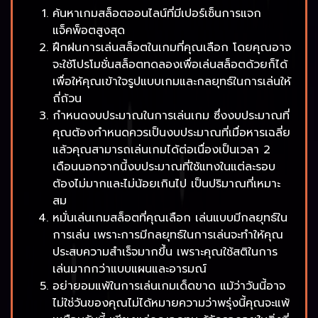
ค้นหาเกมสล็อตออนไลน์ที่มีเปอร์เซ็นการแจก
แจ็คพ็อตสูงสุด
ฝึกฝนการเล่นสล็อตในเกมที่คุณเลือก โดยคุณอาจ
จะใช้โปรโมชั่นสล็อตทดลองเพื่อเล่นสล็อตด้วยก็ได้
เพื่อให้คุณเข้าใจรูปแบบเกมและกลยุทธ์ในการเล่นให้
ถี่ถ้วน
กำหนดงบประมาณในการเล่นเกม ซึ่งงบประมาณที่
คุณต้องกำหนดควรเป็นงบประมาณที่เมื่อหารเฉลี่ย
แล้วคุณสามารถเล่นเกมได้ต่อเนื่องเป็นเวลา 2
เดือนนอกจากนี้งบประมาณที่ใช้แทงในแต่ละรอบ
ต้องไม่มากและไม่น้อยเกินไป เป็นปริมาณที่เหมาะ
สม
หมั่นเล่นเกมสล็อตที่คุณเลือก เล่นแบบมีกลยุทธ์ใน
การเล่น เพราะการมีกลยุทธ์ในการเล่นจะทำให้คุณ
ประสบความสำเร็จมากขึ้น เพราะคุณใช้สติในการ
เล่นมากกว่าแบบแผนและอารมณ์
อย่ายอมแพ้ในการเล่นเกมเด็ดขาด แม้ว่าวันนี้อาจ
ไม่ใช่วันของคุณไม่ได้หมายความว่าพรุ่งนี้คุณจะแพ้