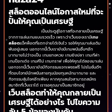
สล็อตออนไลน์โอกาสใหม่ที่จะ
ปั้นให้คุณเป็นเศรษฐี
ทางเข้า
naza
24
เป็นประตูสู่โอกาสที่จะกลายเป็นเศรษฐี
จากการเล่นเกมแบบรวดเร็ว เพราะว่าเว็บของเรามี
เกม
สล็อต
แจ็คพ็อตที่แตกง่ายได้เงินไว รอให้คุณมาเล่นเดิม
พันอยู่เสมอ นอกจากนี้เว็บเรายังมีเกมพนันอื่นๆอีก
มากมายไม่ว่าจะเป็น เกมแทงหวย เกมยิงปลา เกมกีฬา
เกมป็อกเด้ง เกมคีโน่ เกมกราฟ เพื่อให้คุณได้ลองมาเล่น
นอกจากนี้เว็บเรายังมีกิจกรรมแจกเพชรฟรี โปรโมชั่นดีๆ
ที่ตอบโจทย์นักพนันสายทุนน้อยทุนหนักมากมาย และ
กิจกรรมลุ้นโชคอีกเพียบ หากคุณสนใจสามารถสมัคร
สมาชิกที่เว็บเราได้ เรารอคุณมาเป็นสมาชิกอยู่
เว็บสล็อตทำให้คุณกลายเป็น
เศรษฐีได้อย่างไร ไปไขความ
ลับ 5 ข้อของมันกัน