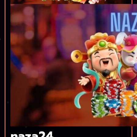
naza24