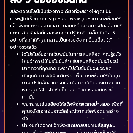
สล็อตออนไลน์เป็นช่องทางเดียวที่จะสร้างให้คุณเป็น
เศรษฐีได้เร็วกว่าการถูกหวย เพราะคุณสามารถสล็อตให้
แจ็คพ็อตแตกตลอดเวลา นอกเหนือจากการปั่นสล็อตให้
แตกแล้ว หัวข้อนี้เราจะพาคุณไปรู้จักกับเคล็ดลับดีๆ 5
อย่างที่จะทำให้คุณกลายเป็นเศรษฐีจากเว็บสล็อตได้
อย่างรวดเร็ว
ใช้โปรโมชั่นจากเว็บพนันในการเล่นสล็อต คุณรู้อะไร
ไหมว่าการใช้โปรโมชั่นสำหรับเล่นสล็อตมีประโยชน์
มากกว่าที่คุณคิด เพราะโปรโมชั่นมันจะช่วยลด
ต้นทุนในการใช้เงินเดิมพัน เพื่อแทงสล็อตให้กับคุณ
บางโปรโมชั่นสามารถแลกโอกาสได้อย่างมากมาย
หากคุณใช้โปรโมชั่นเป็น คุณมีแต่จะรวยกับรวย
เท่านั้น
พยายามเล่นสล็อตให้แจ็คพ็อตแตกสม่ำเสมอ เพื่อที่
คุณจะได้เอาเงินรางวัลใหญ่จากแจ็คพ็อตมาสร้าง
ตัว
นำเงินที่ได้จากแจ็คพ็อตเติมกลับเข้าไปเป็นทุนใน
เกม เพื่อที่จะให้คุณสะสมทุนจากการเล่นสล็อตให้