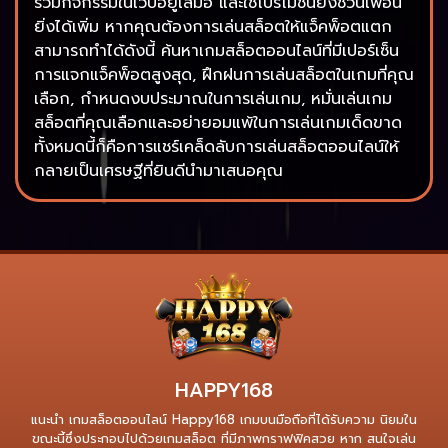
ร่วมกิจกรรมในเว็บอยู่เสมอ และใช้โปรโมชั่นยิ่งชวนเพื่อน
ยิ่งได้เพิ่ม หากคุณต้องการเล่นสล็อตให้แจ็คพ็อตแตก
สามารถทำได้ดังนี้ ค้นหาเกมสล็อตออนไลน์ที่มีเปอร์เซ็น
การแจกแจ็คพ็อตสูงสุด, ฝึกฝนการเล่นสล็อตในเกมที่คุณ
เลือก, กำหนดงบประมาณในการเล่นเกม, หมั่นเล่นเกม
สล็อตที่คุณเลือกและอย่ายอมแพ้ในการเล่นเกมเด็ดขาด
ทั้งหมดนี้ก็คือการแชร์เคล็ดลับการเล่นสล็อตออนไลน์ให้
กลายเป็นเศรษฐีที่ยินดีนำมาเสนอคุณ
HAPPY168
แนะนำ เกมสล็อตออนไลน์ Happy168 เกมบนมือถือที่ได้รับความ นิยมใน
ขณะนี้ซึ่งประกอบไปด้วยเกมสล็อต ที่มีภาพกราฟฟิคสวย หาก สนใจเล่น