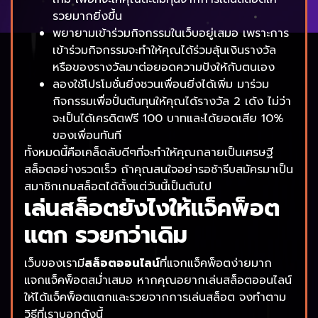
รวยมากยิ่งขึ้น
พยายามเข้าร่วมกิจกรรมในเว็บอยู่เสมอ เพราะการ
เข้าร่วมกิจกรรมจะทำให้คุณได้ร่วมลุ้นเงินรางวัล
หรือของรางวัลมาต่อยอดความปังให้กับตนเอง
ลองใช้โปรโมชั่นยิ่งชวนเพื่อนยิ่งได้เพิ่ม มาร่วม
กิจกรรมเพื่อปั่นต้นทุนให้คุณได้รางวัล 2 เด้ง ไม่ว่า
จะเป็นได้เครดิตฟรี 100 บาทและได้ยอดเสีย 10%
ของเพื่อนทันที
ทั้งหมดนี้คือเคล็ดลับดีๆที่จะทำให้คุณกลายเป็นเศรษฐี
สล็อตอย่างรวดเร็ว ถ้าคุณสนใจอย่ารอช้ารีบสมัครมาเป็น
สมาชิกเกมสล็อตได้ตั้งแต่วันนี้เป็นต้นไป
เล่นสล็อตยังไงให้แจ็คพ็อต
แตก รวยกว่าเดิม
เว็บของเรามี
สล็อตออนไลน์
ที่แจกแจ็คพ็อตง่ายมาก
แจกแจ็คพ็อตสม่ำเสมอ หากคุณอยากเล่นสล็อตออนไลน์
ให้ได้แจ็คพ็อตแตกและรวยจากการเล่นสล็อต จงทำตาม
วิธีที่เราบอกดังนี้