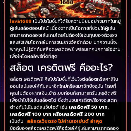
lava1688
เป็นโปรโมชั่นที่ได้รับความนิยมอย่างมากในหมู่
ผู้เล่นสล็อตออนไลน์ เนื่องจากเป็นโอกาสที่ช่วยให้ผู้เล่น
สามารถทดลองเล่นเกมโดยไม่ต้องใช้เงินทุนของตัวเอง
และยังเพิ่มโอกาสในการชนะรางวัลอีกด้วย บทความนี้จะ
พาคุณไปรู้จักกับสล็อตเครดิตฟรี พร้อมเทคนิคการใช้งาน
เพื่อให้ได้ผลลัพธ์ที่ดีที่สุด
สล็อต เครดิตฟรี คืออะไร?
สล็อต เครดิตฟรี คือโปรโมชั่นที่เว็บไซต์สล็อตหรือคาสิโน
ออนไลน์มอบให้กับสมาชิกใหม่หรือสมาชิกปัจจุบัน โดยที่
คุณไม่ต้องฝากเงินเข้าระบบก่อนก็สามารถรับเครดิตฟรี
เพื่อนำไปใช้เล่นสล็อตได้ ซึ่งจำนวนเครดิตฟรีอาจจะแตก
ต่างกันไปในแต่ละเว็บไซต์ เช่น
เครดิตฟรี 50 บาท,
เครดิตฟรี 100 บาท หรือเครดิตฟรี 200 บาท
เป็นต้น
สล็อตเว็บตรง ไม่ผ่านเอเย่นต์ ล่าสุด
ข้อดีของสล็อตเครดิตฟรีคือช่วยให้ผู้เล่นสามารถทดลอง