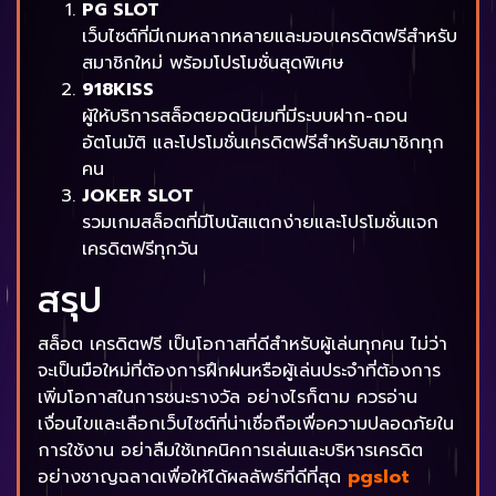
PG SLOT
เว็บไซต์ที่มีเกมหลากหลายและมอบเครดิตฟรีสำหรับ
สมาชิกใหม่ พร้อมโปรโมชั่นสุดพิเศษ
918KISS
ผู้ให้บริการสล็อตยอดนิยมที่มีระบบฝาก-ถอน
อัตโนมัติ และโปรโมชั่นเครดิตฟรีสำหรับสมาชิกทุก
คน
JOKER SLOT
รวมเกมสล็อตที่มีโบนัสแตกง่ายและโปรโมชั่นแจก
เครดิตฟรีทุกวัน
สรุป
สล็อต เครดิตฟรี เป็นโอกาสที่ดีสำหรับผู้เล่นทุกคน ไม่ว่า
จะเป็นมือใหม่ที่ต้องการฝึกฝนหรือผู้เล่นประจำที่ต้องการ
เพิ่มโอกาสในการชนะรางวัล อย่างไรก็ตาม ควรอ่าน
เงื่อนไขและเลือกเว็บไซต์ที่น่าเชื่อถือเพื่อความปลอดภัยใน
การใช้งาน อย่าลืมใช้เทคนิคการเล่นและบริหารเครดิต
อย่างชาญฉลาดเพื่อให้ได้ผลลัพธ์ที่ดีที่สุด
pgslot