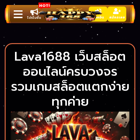
ล็อคอิน
สมัครเลย
โปรโมชั่น
Lava1688 เว็บสล็อต
ออนไลน์ครบวงจร
รวมเกมสล็อตแตกง่าย
ทุกค่าย