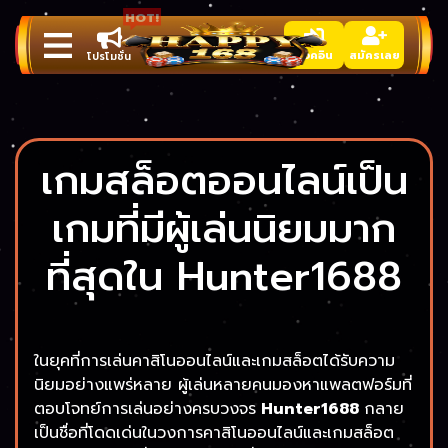
ล็อคอิน
สมัครเลย
โปรโมชั่น
เกมสล็อตออนไลน์เป็น
เกมที่มีผู้เล่นนิยมมาก
ที่สุดใน Hunter1688
ในยุคที่การเล่นคาสิโนออนไลน์และเกมสล็อตได้รับความ
นิยมอย่างแพร่หลาย ผู้เล่นหลายคนมองหาแพลตฟอร์มที่
ตอบโจทย์การเล่นอย่างครบวงจร
Hunter1688
กลาย
เป็นชื่อที่โดดเด่นในวงการคาสิโนออนไลน์และเกมสล็อต