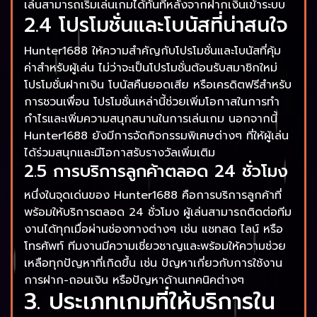
เล่นสามารถเริ่มเล่นเกมได้ทันทีหลังจากฝากเงินเข้าระบบ
2.4 โปรโมชั่นและโบนัสที่น่าสนใจ
Hunter1688 ให้ความสำคัญกับโปรโมชั่นและโบนัสที่คุ้ม
ค่าสำหรับผู้เล่น ไม่ว่าจะเป็นโปรโมชั่นต้อนรับสมาชิกใหม่
โปรโมชั่นฝากเงิน โบนัสคืนยอดเสีย หรือเครดิตฟรีสำหรับ
การชวนเพื่อน โปรโมชั่นเหล่านี้ช่วยเพิ่มโอกาสในการทำ
กำไรและเพิ่มความสนุกสนานในการเล่นเกม นอกจากนี้
Hunter1688 ยังมีการจัดกิจกรรมพิเศษต่างๆ ที่ให้ผู้เล่น
ได้ร่วมสนุกและมีโอกาสรับรางวัลเพิ่มเติม
2.5 การบริการลูกค้าตลอด 24 ชั่วโมง
หนึ่งในจุดเด่นของ Hunter1688 คือการบริการลูกค้าที่
พร้อมให้บริการตลอด 24 ชั่วโมง ผู้เล่นสามารถติดต่อทีม
งานได้ทุกเมื่อผ่านช่องทางต่างๆ เช่น แชทสด ไลน์ หรือ
โทรศัพท์ ทีมงานมีความเชี่ยวชาญและพร้อมให้ความช่วย
เหลือทุกปัญหาที่เกิดขึ้น เช่น ปัญหาเกี่ยวกับการใช้งาน
การฝาก-ถอนเงิน หรือปัญหาด้านเทคนิคต่างๆ
3. ประเภทเกมที่ให้บริการใน