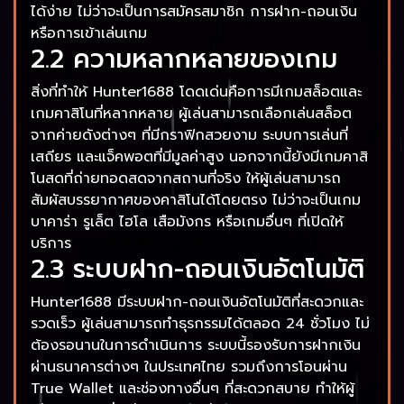
ได้ง่าย ไม่ว่าจะเป็นการสมัครสมาชิก การฝาก-ถอนเงิน
หรือการเข้าเล่นเกม
2.2 ความหลากหลายของเกม
สิ่งที่ทำให้ Hunter1688 โดดเด่นคือการมีเกมสล็อตและ
เกมคาสิโนที่หลากหลาย ผู้เล่นสามารถเลือกเล่นสล็อต
จากค่ายดังต่างๆ ที่มีกราฟิกสวยงาม ระบบการเล่นที่
เสถียร และแจ็คพอตที่มีมูลค่าสูง นอกจากนี้ยังมีเกมคาสิ
โนสดที่ถ่ายทอดสดจากสถานที่จริง ให้ผู้เล่นสามารถ
สัมผัสบรรยากาศของคาสิโนได้โดยตรง ไม่ว่าจะเป็นเกม
บาคาร่า รูเล็ต ไฮโล เสือมังกร หรือเกมอื่นๆ ที่เปิดให้
บริการ
ทดลอง เล่น pg slot
2.3 ระบบฝาก-ถอนเงินอัตโนมัติ
Hunter1688 มีระบบฝาก-ถอนเงินอัตโนมัติที่สะดวกและ
รวดเร็ว ผู้เล่นสามารถทำธุรกรรมได้ตลอด 24 ชั่วโมง ไม่
ต้องรอนานในการดำเนินการ ระบบนี้รองรับการฝากเงิน
ผ่านธนาคารต่างๆ ในประเทศไทย รวมถึงการโอนผ่าน
True Wallet และช่องทางอื่นๆ ที่สะดวกสบาย ทำให้ผู้