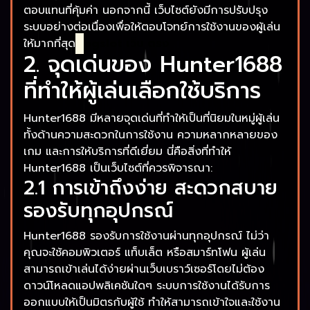
ตอบแทนที่คุ้มค่า นอกจากนี้ เว็บไซต์ยังมีการปรับปรุง
ระบบอย่างต่อเนื่องเพื่อให้ตอบโจทย์การใช้งานของผู้เล่น
ให้มากที่สุด
pgslot เว็บ ตรง
2. จุดเด่นของ Hunter1688
ที่ทำให้ผู้เล่นเลือกใช้บริการ
Hunter1688 มีหลายจุดเด่นที่ทำให้เป็นที่นิยมในหมู่ผู้เล่น
ทั้งด้านความสะดวกในการใช้งาน ความหลากหลายของ
เกม และการให้บริการที่ดีเยี่ยม นี่คือสิ่งที่ทำให้
Hunter1688 เป็นเว็บไซต์ที่ควรพิจารณา:
2.1 การเข้าถึงง่าย สะดวกสบาย
รองรับทุกอุปกรณ์
Hunter1688 รองรับการใช้งานผ่านทุกอุปกรณ์ ไม่ว่า
คุณจะใช้คอมพิวเตอร์ แท็บเล็ต หรือสมาร์ทโฟน ผู้เล่น
สามารถเข้าเล่นได้ง่ายผ่านเว็บเบราว์เซอร์โดยไม่ต้อง
ดาวน์โหลดแอปพลิเคชันใดๆ ระบบการใช้งานได้รับการ
ออกแบบให้เป็นมิตรกับผู้ใช้ ทำให้สามารถเข้าใจและใช้งาน