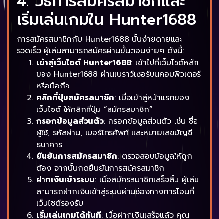
4. วิธีการสมัครสมาชิกและ
เริ่มเล่นเกมใน Hunter1688
การสมัครสมาชิกกับ Hunter1688 นั้นง่ายดายและ
รวดเร็ว ผู้เล่นสามารถสมัครผ่านขั้นตอนง่ายๆ ดังนี้:
เข้าสู่เว็บไซต์ Hunter1688
: เข้าไปที่เว็บไซต์หลัก
ของ Hunter1688 ผ่านเบราว์เซอร์บนคอมพิวเตอร์
หรือมือถือ
คลิกที่ปุ่มสมัครสมาชิก
: เมื่อเข้าสู่หน้าแรกของ
เว็บไซต์ ให้คลิกที่ปุ่ม “สมัครสมาชิก”
กรอกข้อมูลส่วนตัว
: กรอกข้อมูลส่วนตัว เช่น ชื่อ
ผู้ใช้, รหัสผ่าน, เบอร์โทรศัพท์ และหมายเลขบัญชี
ธนาคาร
ยืนยันการสมัครสมาชิก
: ตรวจสอบข้อมูลให้ถูก
ต้อง จากนั้นกดยืนยันการสมัครสมาชิก
ฝากเงินเข้าระบบ
: เมื่อสมัครสมาชิกเสร็จสิ้น ผู้เล่น
สามารถฝากเงินเข้าสู่ระบบผ่านช่องทางการโอนที่
เว็บไซต์รองรับ
เริ่มเล่นเกมได้ทันที
: เมื่อฝากเงินเสร็จแล้ว คุณ