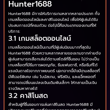
Hunter1688
Hunter1688 มีการให้บริการเกมหลากหลายประเภท ทั้ง
เกมสล็อตออนไลน์และคาสิโนออนไลน์ เพื่อให้ผู้เล่นได้รับ
ประสบการณ์ที่ครบถ้วน ต่อไปนี้คือประเภทของเกมที่ให้
บริการ:
3.1 เกมสล็อตออนไลน์
เกมสล็อตออนไลน์เป็นเกมที่มีผู้เล่นนิยมมากที่สุดใน
Hunter1688 ด้วยความหลากหลายของเกมจากค่ายดัง
ผู้เล่นสามารถเลือกเล่นได้ตามสไตล์ที่ชื่นชอบ ไม่ว่าจะเป็น
เกมสล็อตที่มีธีมการผจญภัย, ธีมแฟนตาซี, หรือธีมที่ได้
แรงบันดาลใจจากภาพยนตร์ นอกจากนี้ยังมีเกมสล็อตที่
มีฟีเจอร์พิเศษ เช่น โบนัสเกม, ฟรีสปิน, และแจ็คพอตที่
สามารถเปลี่ยนแปลงเงินเดิมพันเล็กๆ ให้กลายเป็นเงิน
รางวัลมหาศาลได้
3.2 คาสิโนสด
สำหรับผู้ที่ชื่นชอบการเล่นคาสิโนสด Hunter1688 มี