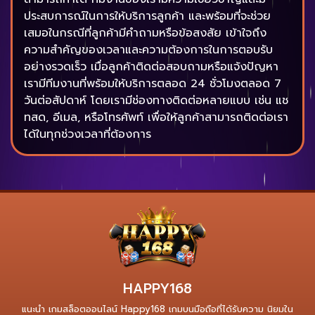
ประสบการณ์ในการให้บริการลูกค้า และพร้อมที่จะช่วย
เสมอในกรณีที่ลูกค้ามีคำถามหรือข้อสงสัย เข้าใจถึง
ความสำคัญของเวลาและความต้องการในการตอบรับ
อย่างรวดเร็ว เมื่อลูกค้าติดต่อสอบถามหรือแจ้งปัญหา
เรามีทีมงานที่พร้อมให้บริการตลอด 24 ชั่วโมงตลอด 7
วันต่อสัปดาห์ โดยเรามีช่องทางติดต่อหลายแบบ เช่น แช
ทสด, อีเมล, หรือโทรศัพท์ เพื่อให้ลูกค้าสามารถติดต่อเรา
ได้ในทุกช่วงเวลาที่ต้องการ
HAPPY168
แนะนำ เกมสล็อตออนไลน์ Happy168 เกมบนมือถือที่ได้รับความ นิยมใน