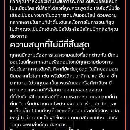
หากคุณกำลังมองหาประสบการณ์การเดิมพันออนไลน์ที่
ไม่เหมือนใคร ที่นี่คือที่เดียวที่คุณควรพูดถึง เว็บไซต์นี้มีชื่อ
เสียงเป็นอย่างมากในวงการเดิมพันออนไลน์ ด้วยความ
หลากหลายในเกมที่น่าตื่นเต้นและโอกาสในการชนะที่สูง
ไม่ว่าคุณจะเป็นนักเดิมพันมือโปรหรือมือใหม่มีทุกสิ่งที่คุณ
ต้องการ
ความสนุกที่ไม่มีที่สิ้นสุด
ทุกคนมีความต้องการและความสนใจที่แตกต่างกัน มีเกม
ออนไลน์ที่หลากหลายเพื่อตอบโจทย์ทุกความต้องการ
เริ่มต้นจากการเดิมพันกีฬาที่มีแต้มสูงสุด ในลีกบอลยอด
นิยมจากทั่วโลก เช่น พรีเมียร์ลีก, ลาลีกา, และอื่น ๆ อีก
มากมาย ไม่ว่าคุณจะเป็นแฟนฟุตบอลหรือกีฬาอื่นๆ มี
ความหลากหลายให้เลือกตามความชอบของคุณ
ที่นี่ยังมีคาสิโนออนไลน์ที่มีความหลากหลายของเกมที่น่า
ตื่นเต้น เริ่มต้นจากเกมไพ่ดัง เช่น บาคาร่า, บลาโก, และ
แบล็กแจ็ก ไปจนถึงรูเล็ตและสล็อตออนไลน์ที่มีเงินรางวัล
ใหญ่ ไม่ว่าคุณจะเป็นผู้ที่ชื่นชอบเกมคาสิโนแบบไหน มั่นใจ
ว่าคุณจะพบสิ่งที่คุณต้องการ