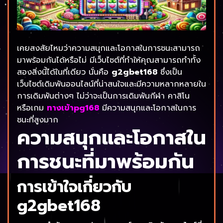
เคยสงสัยไหมว่าความสนุกและโอกาสในการชนะสามารถ
มาพร้อมกันได้หรือไม่ มีเว็บไซต์ที่ทำให้คุณสามารถทำทั้ง
สองสิ่งนี้ได้ในที่เดียว นั่นคือ
g2gbet168
ซึ่งเป็น
เว็บไซต์เดิมพันออนไลน์ที่น่าสนใจและมีความหลากหลายใน
การเดิมพันต่างๆ ไม่ว่าจะเป็นการเดิมพันกีฬา คาสิโน
หรือเกม
ทางเข้าpg168
มีความสนุกและโอกาสในการ
ชนะที่สูงมาก
ความสนุกและโอกาสใน
การชนะที่มาพร้อมกัน
การเข้าใจเกี่ยวกับ
g2gbet168