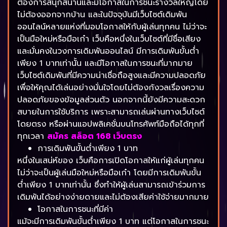
ต้องการสนุกสนานและมีโอกาสในการชนะรางวัลใหญ่โดย
ไม่ต้องออกจากบ้าน และในปัจจุบันมีเว็บไซต์เดิมพัน
ออนไลน์หลายแห่งที่มอบโอกาสให้กับผู้เล่นทุกคน ไม่ว่าจะ
เป็นมือใหม่หรือมือเก๋า เว็บคือหนึ่งในเว็บไซต์ที่มีชื่อเสียง
และมั่นคงในวงการเดิมพันออนไลน์ มีการเดิมพันขั้นต่ำ
เพียง 1 บาทเท่านั้น และมีโอกาสในการชนะที่มากมาย
เว็บไซต์เดิมพันที่มีความน่าเชื่อถือสูงและมีความปลอดภัย
เพื่อให้คุณได้เล่นอย่างมั่นใจโดยไม่ต้องกังวลเรื่องความ
ปลอดภัยของข้อมูลส่วนตัว นอกจากนี้ยังมีความสะดวก
สบายในการใช้บริการ เพราะสามารถเล่นผ่านทางเว็บไซต์
โดยตรง หรือผ่านแอปพลิเคชั่นบนโทรศัพท์มือถือได้ทุกที่
ทุกเวลา
สมัคร สล็อต 168 เว็บตรง
การเดิมพันขั้นต่ำเพียง 1 บาท
หนึ่งในเสน่ห์ของ เว็บคือการเปิดโอกาสให้แก่ผู้เล่นทุกคน
ไม่ว่าจะเป็นผู้เล่นมือใหม่หรือมือเก๋า โดยมีการเดิมพันขั้น
ต่ำเพียง 1 บาทเท่านั้น ซึ่งทำให้ผู้เล่นสามารถเข้าร่วมการ
เดิมพันได้อย่างง่ายดายและไม่ต้องเสียค่าใช้จ่ายมากมาย
โอกาสในการชนะที่มีค่า
แม้จะมีการเดิมพันขั้นต่ำเพียง 1 บาท แต่โอกาสในการชนะ