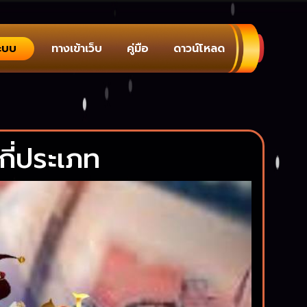
ระบบ
ทางเข้าเว็บ
คู่มือ
ดาวน์โหลด
ี่ประเภท