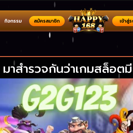
กิจกรรม
สมัครสมาชิก
เข้าสู่
มาสำรวจกันว่าเกมสล็อตมีก