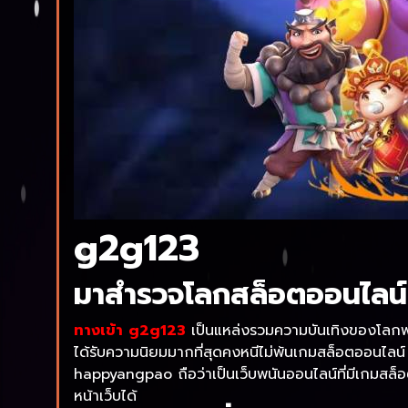
g
2
g
123
มาสำรวจโลกสล็อตออนไลน์เบ
ทางเข้า
g
2
g
123
เป็นแหล่งรวมความบันเทิงของโลกพ
ได้รับความนิยมมากที่สุดคงหนีไม่พ้นเกมสล็อตออนไลน์ 
happyangpao ถือว่าเป็นเว็บพนันออนไลน์ที่มีเกมสล็
หน้าเว็บได้