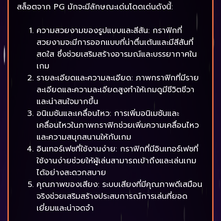
สล็อตจาก PG มักจะมีลักษณะเด่นโดดเด่นดังนี้:
ความสวยงามของรูปแบบและสีสัน: กราฟิกที่
สวยงามจะมีการออกแบบที่น่าตื่นเต้นและมีสีสันที่
สดใส ซึ่งช่วยเสริมสร้างอารมณ์และบรรยากาศใน
เกม
รายละเอียดและความละเอียด: ภาพกราฟิกที่มีราย
ละเอียดและความละเอียดสูงทำให้เกมดูมีชีวิตชีวา
และน่าสนใจมากขึ้น
อนิเมชันและเคลื่อนไหว: การเพิ่มอนิเมชันและ
เคลื่อนไหวในภาพกราฟิกช่วยเพิ่มความเคลื่อนไหว
และความสนุกสนานให้กับเกม
อินเทอร์เฟซที่ใช้งานง่าย: กราฟิกที่มีอินเทอร์เฟซที่
ใช้งานง่ายช่วยให้ผู้เล่นสามารถเข้าถึงและเล่นเกม
ได้อย่างสะดวกสบาย
คุณภาพของเสียง: ระบบเสียงที่มีคุณภาพดีเสมือน
จริงช่วยเสริมสร้างประสบการณ์การเล่นที่ยอด
เยี่ยมและน่าจดจำ