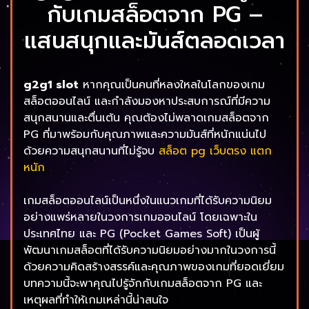
กับเกมสล็อตจาก PG –
แสนสนุกและมันส์ตลอดเวลา
g2g1 slot
หากคุณเป็นคนที่หลงใหลในโลกของเกม
สล็อตออนไลน์ และกำลังมองหาประสบการณ์ที่มีความ
สนุกสนานและตื่นเต้น คุณต้องไม่พลาดเกมสล็อตจาก
PG ที่มาพร้อมกับคุณภาพและความมันส์ที่หนักแน่นไป
ด้วยความสนุกสนานที่ไม่รู้จบ
สล็อต pg เว็บตรง แตก
หนัก
เกมสล็อตออนไลน์เป็นหนึ่งในแนวเกมที่ได้รับความนิยม
อย่างแพร่หลายในวงการเกมออนไลน์ โดยเฉพาะใน
ประเทศไทย และ PG (Pocket Games Soft) เป็นผู้
พัฒนาเกมสล็อตที่ได้รับความนิยมอย่างมากในวงการนี้
ด้วยความคิดสร้างสรรค์และคุณภาพของเกมที่ยอดเยี่ยม
บทความนี้จะพาคุณไปรู้จักกับเกมสล็อตจาก PG และ
เหตุผลที่ทำให้เกมเหล่านี้น่าสนใจ