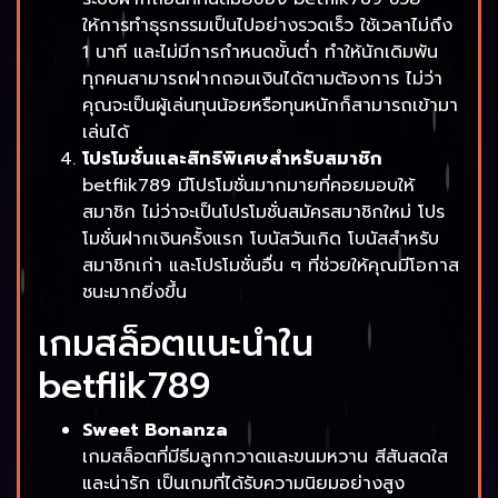
ให้การทำธุรกรรมเป็นไปอย่างรวดเร็ว ใช้เวลาไม่ถึง
1 นาที และไม่มีการกำหนดขั้นต่ำ ทำให้นักเดิมพัน
ทุกคนสามารถฝากถอนเงินได้ตามต้องการ ไม่ว่า
คุณจะเป็นผู้เล่นทุนน้อยหรือทุนหนักก็สามารถเข้ามา
เล่นได้
โปรโมชั่นและสิทธิพิเศษสำหรับสมาชิก
betflik789 มีโปรโมชั่นมากมายที่คอยมอบให้
สมาชิก ไม่ว่าจะเป็นโปรโมชั่นสมัครสมาชิกใหม่ โปร
โมชั่นฝากเงินครั้งแรก โบนัสวันเกิด โบนัสสำหรับ
สมาชิกเก่า และโปรโมชั่นอื่น ๆ ที่ช่วยให้คุณมีโอกาส
ชนะมากยิ่งขึ้น
เกมสล็อตแนะนำใน
betflik789
Sweet Bonanza
เกมสล็อตที่มีธีมลูกกวาดและขนมหวาน สีสันสดใส
และน่ารัก เป็นเกมที่ได้รับความนิยมอย่างสูง