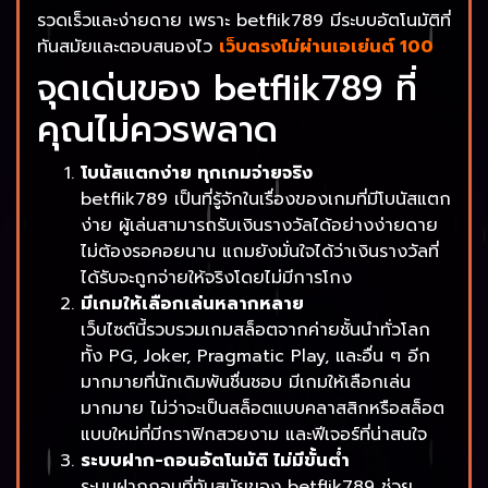
รวดเร็วและง่ายดาย เพราะ betflik789 มีระบบอัตโนมัติที่
ทันสมัยและตอบสนองไว
เว็บตรงไม่ผ่านเอเย่นต์ 100
จุดเด่นของ betflik789 ที่
คุณไม่ควรพลาด
โบนัสแตกง่าย ทุกเกมจ่ายจริง
betflik789 เป็นที่รู้จักในเรื่องของเกมที่มีโบนัสแตก
ง่าย ผู้เล่นสามารถรับเงินรางวัลได้อย่างง่ายดาย
ไม่ต้องรอคอยนาน แถมยังมั่นใจได้ว่าเงินรางวัลที่
ได้รับจะถูกจ่ายให้จริงโดยไม่มีการโกง
มีเกมให้เลือกเล่นหลากหลาย
เว็บไซต์นี้รวบรวมเกมสล็อตจากค่ายชั้นนำทั่วโลก
ทั้ง PG, Joker, Pragmatic Play, และอื่น ๆ อีก
มากมายที่นักเดิมพันชื่นชอบ มีเกมให้เลือกเล่น
มากมาย ไม่ว่าจะเป็นสล็อตแบบคลาสสิกหรือสล็อต
แบบใหม่ที่มีกราฟิกสวยงาม และฟีเจอร์ที่น่าสนใจ
ระบบฝาก-ถอนอัตโนมัติ ไม่มีขั้นต่ำ
ระบบฝากถอนที่ทันสมัยของ betflik789 ช่วย