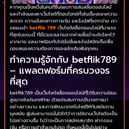
หากคุณเป็นหนึ่งในคนที่ชื่นชอบการเล่นสล็อตออนไลน์
และกำลังมองหาเว็บไซต์ที่ตอบโจทย์ทั้งในเรื่องของความ
สะดวก ความมั่นคงทางการเงิน และโบนัสที่แตกง่าย เรา
ขอแนะนำ
betflik 789
เว็บไซต์สล็อตออนไลน์ที่มาแรง
ที่สุดในขณะนี้ ที่นี่รวบรวมเกมจากค่ายชั้นนำระดับโลกไว้
มากมาย และมาพร้อมกับโปรโมชั่นและโบนัสจัดเต็มเพื่อ
ตอบสนองความต้องการของนักเดิมพันทุกคน
ทำความรู้จักกับ betflik789
– แพลตฟอร์มที่ครบวงจร
ที่สุด
betflik789 เป็นเว็บไซต์สล็อตออนไลน์ที่ได้รับความนิยม
สูงมากในประเทศไทย ด้วยประสบการณ์ในวงการมา
อย่างยาวนาน และการพัฒนาเทคโนโลยีให้ทันสมัยตาม
ยุคสมัย ผู้เล่นสามารถมั่นใจได้ว่าการใช้งานเว็บไซต์จะเป็น
ไปอย่างราบรื่น ไม่ว่าจะเป็นการสมัครสมาชิก ฝากถอน
เงิน หรือการเข้าถึงเกมโปรด ทั้งหมดนี้เป็นไปอย่าง