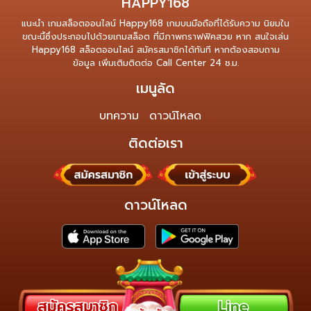
HAPPY168
แนะนำ เกมสล็อตออนไลน์ Happy168 เกมบนมือถือที่ได้รับความ นิยมใน
ขณะนี้ซึ่งประกอบไปด้วยเกมสล็อต ที่มีภาพกราฟฟิคสวย หาก สนใจเล่น
Happy168 สล็อตออนไลน์ สมัครสมาชิกได้ทันที หากต้องสอบถาม
ข้อมูล เพิ่มเติมติดต่อ Call Center 24 ช.ม.
เมนูลัด
บทความ
ดาวน์โหลด
ติดต่อเรา
ดาวน์โหลด