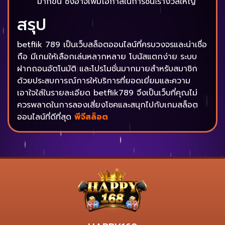
มากขึ้น ซึ่งอาจเพิ่มโอกาสในการชนะรางวัลใหญ่
สรุป
betflik 789 เป็นเว็บสล็อตออนไลน์ที่ครบวงจรและน่าเชื่อ
ถือ มีเกมให้เลือกเล่นหลากหลาย โบนัสแตกง่าย ระบบ
ฝากถอนอัตโนมัติ และโปรโมชั่นมากมายสำหรับสมาชิก
ด้วยประสบการณ์การให้บริการที่ยอดเยี่ยมและความ
เอาใจใส่ในรายละเอียด betflik789 จึงเป็นเว็บที่คุณไม่
ควรพลาดในการลองเสี่ยงโชคและสนุกไปกับเกมสล็อต
ออนไลน์ที่ดีที่สุด
พีจีสล็อต