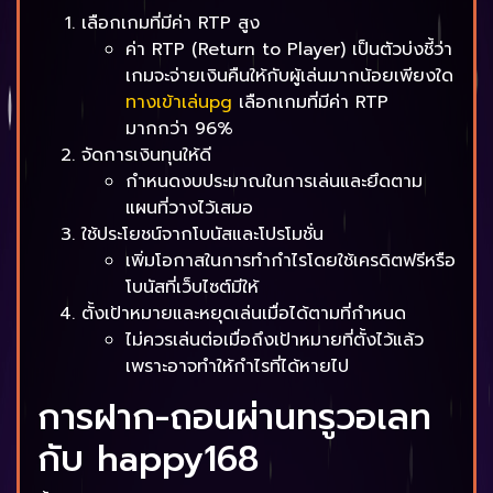
เลือกเกมที่มีค่า RTP สูง
ค่า RTP (Return to Player) เป็นตัวบ่งชี้ว่า
เกมจะจ่ายเงินคืนให้กับผู้เล่นมากน้อยเพียงใด
ทางเข้าเล่นpg
เลือกเกมที่มีค่า RTP
มากกว่า 96%
จัดการเงินทุนให้ดี
กำหนดงบประมาณในการเล่นและยึดตาม
แผนที่วางไว้เสมอ
ใช้ประโยชน์จากโบนัสและโปรโมชั่น
เพิ่มโอกาสในการทำกำไรโดยใช้เครดิตฟรีหรือ
โบนัสที่เว็บไซต์มีให้
ตั้งเป้าหมายและหยุดเล่นเมื่อได้ตามที่กำหนด
ไม่ควรเล่นต่อเมื่อถึงเป้าหมายที่ตั้งไว้แล้ว
เพราะอาจทำให้กำไรที่ได้หายไป
การฝาก-ถอนผ่านทรูวอเลท
กับ happy168