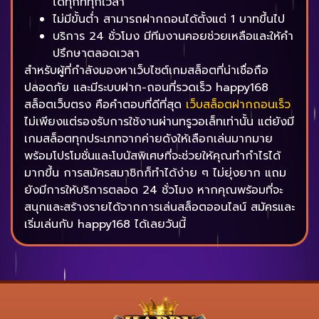
ได้ทุกที่ทุกเวลา
ไม่มีขั้นต่ำ สามารถฝากถอนได้ตั้งแต่ 1 บาทขึ้นไป
บริการ 24 ชั่วโมง มีทีมงานคอยช่วยเหลือและให้คำ
ปรึกษาตลอดเวลา
สำหรับผู้ที่กำลังมองหาเว็บไซต์เกมสล็อตที่น่าเชื่อถือ
ปลอดภัย และมีระบบฝาก-ถอนที่รวดเร็ว happy168
สล็อตเว็บตรง คือคำตอบที่ดีที่สุด
เว็บสล็อตฝากถอนเร็ว
ไม่เพียงแต่รองรับการใช้งานผ่านทรูวอเล็ทเท่านั้น แต่ยังมี
เกมสล็อตทุกประเภทจากค่ายดังให้เลือกเล่นมากมาย
พร้อมโปรโมชั่นและโบนัสพิเศษที่จะช่วยให้คุณทำกำไรได้
มากขึ้น การสมัครสมาชิกก็ทำได้ง่าย ๆ ไม่ยุ่งยาก แถม
ยังมีการให้บริการตลอด 24 ชั่วโมง หากคุณพร้อมที่จะ
สนุกและสร้างรายได้จากการเล่นสล็อตออนไลน์ สมัครและ
เริ่มเล่นกับ happy168 ได้เลยวันนี้