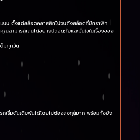
กแบบ ตั้งแต่สล็อตคลาสสิกไปจนถึงสล็อตที่มีกราฟิก
ว่าคุณสามารถเล่นได้อย่างปลอดภัยและมั่นใจในเรื่องของ
ต็มทุกวัน
มารถเริ่มต้นเดิมพันได้โดยไม่ต้องลงทุนมาก พร้อมทั้งยัง