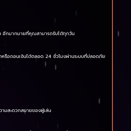
ๆ อีกมากมายที่คุณสามารถรับได้ทุกวัน
หรือถอนเงินได้ตลอด 24 ชั่วโมงผ่านระบบที่ปลอดภัย
อความสะดวกสบายของผู้เล่น