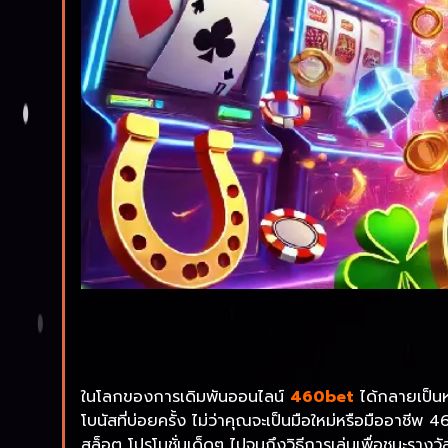
ในโลกของการเดิมพันออนไลน์
460bet
ได้กลายเป็นหน
โบนัสที่บ่อยครั้ง ไม่ว่าคุณจะเป็นมือใหม่หรือมืออาชี
สล็อต โปรโมชั่นเด็ดๆ ไปจนถึงวิธีการเล่นเพื่อชนะรางว