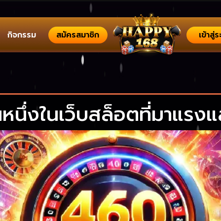
กิจกรรม
สมัครสมาชิก
เข้าสู่
หนึ่งในเว็บสล็อตที่มาแรงแ