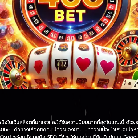
ึ่งในเว็บสล็อตที่มาแรงและได้รับความนิยมมากที่สุดในขณะนี้ ด้วยร
พ 460bet คือทางเลือกที่คุณไม่ควรมองข้าม บทความนี้จะนำเสนอเนื้อหา
ัลใหญ่ พร้อมทั้งเทคนิค SEO ที่ช่วยให้บทความนี้ติดอันดับบน Goog