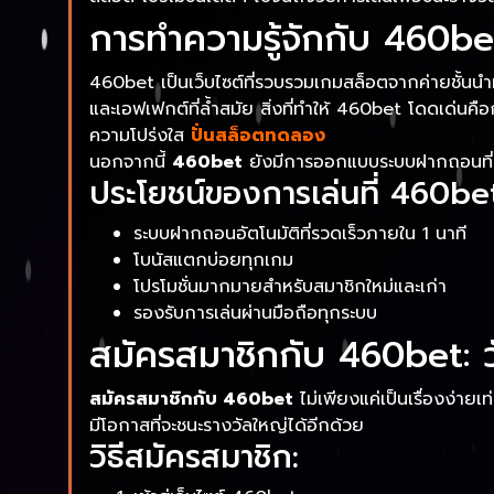
การทำความรู้จักกับ 460b
460bet เป็นเว็บไซต์ที่รวบรวมเกมสล็อตจากค่ายชั้นนำ
และเอฟเฟกต์ที่ล้ำสมัย สิ่งที่ทำให้ 460bet โดดเด่นคื
ความโปร่งใส
ปั่นสล็อตทดลอง
นอกจากนี้
460bet
ยังมีการออกแบบระบบฝากถอนที่ทันส
ประโยชน์ของการเล่นที่ 460bet
ระบบฝากถอนอัตโนมัติที่รวดเร็วภายใน 1 นาที
โบนัสแตกบ่อยทุกเกม
โปรโมชั่นมากมายสำหรับสมาชิกใหม่และเก่า
รองรับการเล่นผ่านมือถือทุกระบบ
สมัครสมาชิกกับ 460bet: วัน
สมัครสมาชิกกับ 460bet
ไม่เพียงแค่เป็นเรื่องง่ายเ
มีโอกาสที่จะชนะรางวัลใหญ่ได้อีกด้วย
วิธีสมัครสมาชิก: