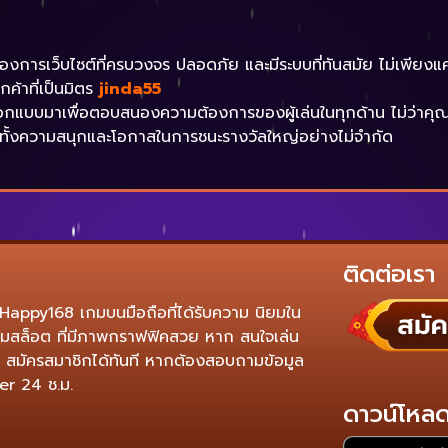
่ต้องการเว็บไซต์ที่ครบวงจร ปลอดภัย และมีระบบที่ทันสมัย ไม่เพียงแค
กค้าที่เป็นมิตร
jinda55
่ออกแบบมาเพื่อตอบสนองความต้องการของผู้เล่นในทุกด้าน ไม่ว่าคุณจะ
มีทั้งความสนุกและโอกาสในการชนะรางวัลใหญ่อย่างไม่จำกัด
ติดต่อเรา
Happy168 เกมบนมือถือที่ได้รับความ นิยมใน
กมสล็อต ที่มีภาพกราฟฟิคสวย หาก สนใจเล่น
สมัครสมาชิกได้ทันที หากต้องสอบถามข้อมูล
ter 24 ช.ม.
ดาวน์โหล