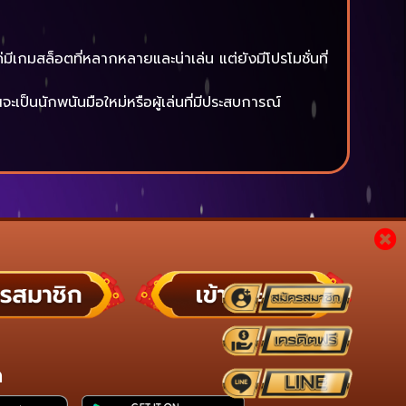
่มีเกมสล็อตที่หลากหลายและน่าเล่น แต่ยังมีโปรโมชั่นที่
เป็นนักพนันมือใหม่หรือผู้เล่นที่มีประสบการณ์
ด