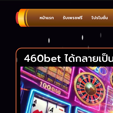
หน้าแรก
รับเพรชฟรี
โปรโมชั่น
460bet ได้กลายเป็น