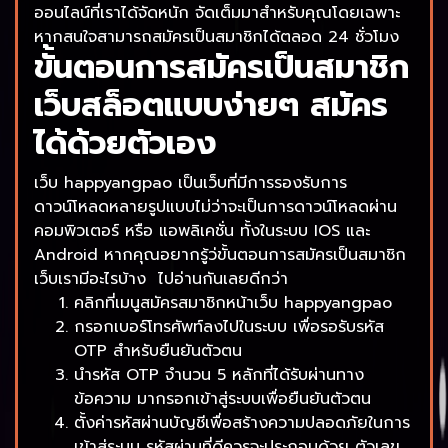
ออนไลน์ที่เราได้จัดหนัก จัดเต็มมาสำหรับคุณโดยเฉพาะ
หากสนใจสามารถสมัครเป็นสมาชิกได้ตลอด 24 ชั่วโมง
ขั้นตอนการสมัครเป็นสมาชิก
เว็บสล็อตแบบง่ายๆ สมัคร
ได้ด้วยตัวเอง
เว็บ happyangpao เป็นเว็บที่มีการรองรับการ
ดาวน์โหลดหลายรูปแบบไม่ว่าจะเป็นการดาวน์โหลดผ่าน
คอมพิวเตอร์ หรือ แอพลิเคชั่น ทั้งในระบบ IOS และ
Android หากคุณอยากรู้ว่ขั้นตอนการสมัครเป็นสมาชิก
เว็บเรามีอะไรบ้าง ไปอ่านกันเลยดีกว่า
คลิกที่เมนูสมัครสมาชิกหน้าเว็บ happyangpao
กรอกเบอร์โทรศัพท์ลงไปในระบบ เพื่อรอรับรหัส
OTP สำหรับยืนยันตัวตน
นำรหัส OTP จำนวน 5 หลักที่ได้รับผ่านทาง
ข้อความ มากรอกเข้าสู่ระบบเพื่อยืนยันตัวตน
ตั้งค่ารหัสผ่านบัญชีเพื่อสร้างความปลอดภัยในการ
เข้าสู่ระบบ รหัสผ่านที่ดีควรจะประกอบด้วย ตัวเลข