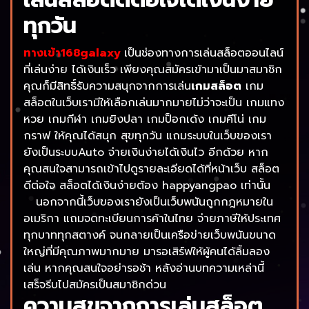
ทุกวัน
ทางเข้า
168
galaxy
เป็นช่องทางการเล่นสล็อตออนไลน์
ที่เล่นง่าย ได้เงินเร็ว เพียงคุณสมัครเข้ามาเป็นมาสมาชิก
คุณก็มีสิทธิ์รับความสนุกจากการเล่น
เกมสล็อต
เกม
สล็อตในเว็บเรามีให้เลือกเล่นมากมายไม่ว่าจะเป็น เกมแทง
หวย เกมกีฬา เกมยิงปลา เกมป็อกเด้ง เกมคีโน่ เกม
กราฟ ให้คุณได้สนุก สุขทุกวัน แถมระบบในเว็บของเรา
ยังเป็นระบบAuto จ่ายเงินง่ายได้เงินไว อีกด้วย หาก
คุณสนใจสามารถเข้าไปดูรายละเอียดได้ที่หน้าเว็บ สล็อต
ดีต่อใจ สล็อตได้เงินง่ายต้อง happyangpao เท่านั้น
นอกจากนี้เว็บของเรายังเป็นเว็บพนันถูกกฎหมายใน
อเมริกา แถมจดทะเบียนการค้าในไทย จ่ายภาษีให้ประเทศ
ทุกบาททุกสตางค์ จนกลายเป็นเครือข่ายเว็บพนันขนาด
ใหญ่ที่มีคุณภาพมากมาย มารอเสิร์ฟให้ผู้คนได้ลิ้มลอง
เล่น หากคุณสนใจอย่ารอช้า หลังอ่านบทความเหล่านี้
เสร็จรีบไปสมัครเป็นสมาชิกด่วน
ความสุขจากการเล่นสล็อต