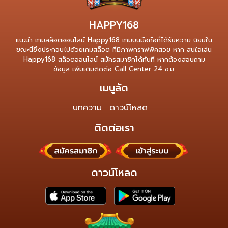
HAPPY168
แนะนำ เกมสล็อตออนไลน์ Happy168 เกมบนมือถือที่ได้รับความ นิยมใน
ขณะนี้ซึ่งประกอบไปด้วยเกมสล็อต ที่มีภาพกราฟฟิคสวย หาก สนใจเล่น
Happy168 สล็อตออนไลน์ สมัครสมาชิกได้ทันที หากต้องสอบถาม
ข้อมูล เพิ่มเติมติดต่อ Call Center 24 ช.ม.
เมนูลัด
บทความ
ดาวน์โหลด
ติดต่อเรา
ดาวน์โหลด