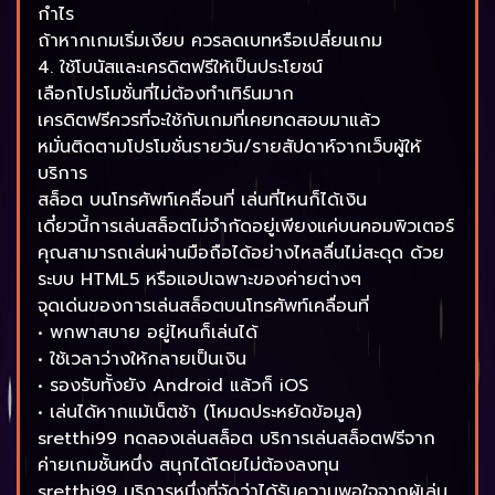
กำไร
ถ้าหากเกมเริ่มเงียบ ควรลดเบทหรือเปลี่ยนเกม
4. ใช้โบนัสและเครดิตฟรีให้เป็นประโยชน์
เลือกโปรโมชั่นที่ไม่ต้องทำเทิร์นมาก
เครดิตฟรีควรที่จะใช้กับเกมที่เคยทดสอบมาแล้ว
หมั่นติดตามโปรโมชั่นรายวัน/รายสัปดาห์จากเว็บผู้ให้
บริการ
สล็อต บนโทรศัพท์เคลื่อนที่ เล่นที่ไหนก็ได้เงิน
เดี๋ยวนี้การเล่นสล็อตไม่จำกัดอยู่เพียงแค่บนคอมพิวเตอร์
คุณสามารถเล่นผ่านมือถือได้อย่างไหลลื่นไม่สะดุด ด้วย
ระบบ HTML5 หรือแอปเฉพาะของค่ายต่างๆ
จุดเด่นของการเล่นสล็อตบนโทรศัพท์เคลื่อนที่
• พกพาสบาย อยู่ไหนก็เล่นได้
• ใช้เวลาว่างให้กลายเป็นเงิน
• รองรับทั้งยัง Android แล้วก็ iOS
• เล่นได้หากแม้เน็ตช้า (โหมดประหยัดข้อมูล)
sretthi99 ทดลองเล่นสล็อต บริการเล่นสล็อตฟรีจาก
ค่ายเกมชั้นหนึ่ง สนุกได้โดยไม่ต้องลงทุน
sretthi99 บริการหนึ่งที่จัดว่าได้รับความพอใจจากผู้เล่น