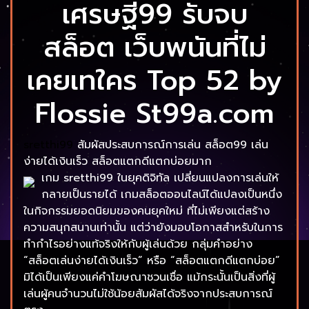
เศรษฐี99 รับจบ
สล็อต เว็บพนันที่ไม่
เคยเทใคร Top 52 by
Flossie St99a.com
sretthi99
สัมผัสประสบการณ์การเล่น สล็อต99 เล่น
ง่ายได้เงินเร็ว สล็อตแตกดีแตกบ่อยมาก
เกม sretthi99 ในยุคดิจิทัล เปลี่ยนแปลงการเล่นให้
กลายเป็นรายได้ เกมสล็อตออนไลน์ได้แปลงเป็นหนึ่ง
ในกิจกรรมยอดนิยมของคนยุคใหม่ ที่ไม่เพียงแต่สร้าง
ความสนุกสนานเท่านั้น แต่ว่ายังมอบโอกาสสำหรับในการ
ทำกำไรอย่างแท้จริงให้กับผู้เล่นด้วย กลุ่มคำอย่าง
“สล็อตเล่นง่ายได้เงินเร็ว” หรือ “สล็อตแตกดีแตกบ่อย”
มิได้เป็นเพียงแค่คำโฆษณาชวนเชื่อ แม้กระนั้นเป็นสิ่งที่ผู้
เล่นผู้คนจำนวนไม่ใช้น้อยสัมผัสได้จริงจากประสบการณ์