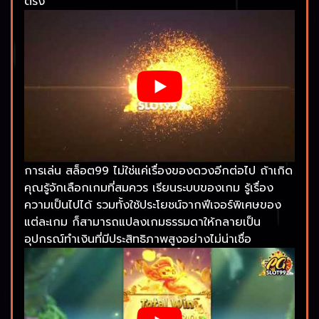
ตรง
การเล่น สล็อต99 ไม่ใช่แค่เรื่องของดวงอีกต่อไป ถ้าเกิด
คุณรู้จักเลือกเกมที่สมควร เรียนระบบของเกม รู้เรื่อง
ความเป็นไปได้ รวมทั้งใช้ประโยชน์จากฟีเจอร์พิเศษของ
แต่ละเกม ก็สามารถแปลงเกมธรรมดาให้กลายเป็น
อุปกรณ์ทำเงินที่มีประสิทธิภาพสูงอย่างไม่น่าเชื่อ