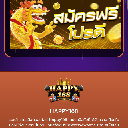
HAPPY168
แนะนำ เกมสล็อตออนไลน์ Happy168 เกมบนมือถือที่ได้รับความ นิยมใน
ขณะนี้ซึ่งประกอบไปด้วยเกมสล็อต ที่มีภาพกราฟฟิคสวย หาก สนใจเล่น