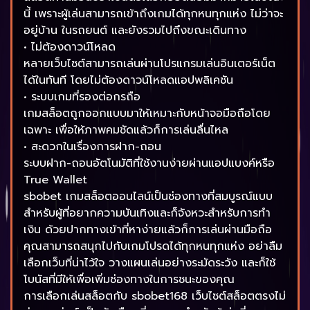
นี้ เพราะผู้เล่นสามารถเข้าถึงเกมได้ทุกหนทุกแห่ง ไม่ว่าจะ
อยู่บ้าน ในรถยนต์ และยังรวมไปถึงขณะเดินทาง
• ไม่ต้องดาวน์โหลด
หลายเว็บไซต์สามารถเล่นผ่านโปรแกรมเล่นอินเตอร์เน็ต
ได้ในทันที โดยไม่ต้องดาวน์โหลดแอปพลิเคชัน
• ระบบเกมที่รองต่อกรถือ
เกมสล็อตถูกออกแบบมาให้เหมาะกับหน้าจอมือถือโดย
เฉพาะ เพื่อให้ภาพคมชัดแล้วก็การเล่นลื่นไหล
• สะดวกในเรื่องการฝาก-ถอน
ระบบฝาก-ถอนอัตโนมัติที่ใช้งานง่ายผ่านแอปแบงค์หรือ
True Wallet
sbobet เกมสล็อตออนไลน์เป็นช่องทางที่สมบูรณ์แบบ
สำหรับผู้ที่อยากความบันเทิงและก็จังหวะสำหรับการทำ
เงิน ด้วยปากทางเข้าที่หาง่ายแล้วก็การเล่นผ่านมือถือ
คุณสามารถสนุกไปกับเกมโปรดได้ทุกหนทุกแห่ง อย่าลืม
เลือกเว็บที่น่าไว้ใจ วางแผนเล่นอย่างระมัดระวัง และก็ใช้
โบนัสที่มีให้เพื่อเพิ่มช่องทางในการชนะของคุณ
การเลือกเล่นสล็อตกับ sbobet168 เว็บไซต์สล็อตตรงไม่