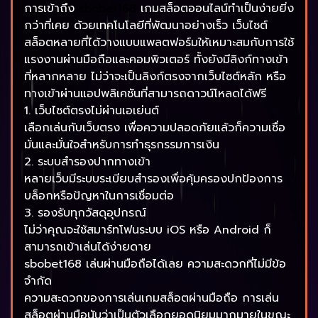
การเข้าถึง
sbobet168
เกมสล็อตออนไลน์ทำเป็นง่ายยิ่ง
กว่าที่เคย ด้วยเทคโนโลยีที่พัฒนาอย่างเร็ว เว็บไซต์
สล็อตหลายที่ได้วางแบบแพลตฟอร์มให้เหมาะสมกับการใช้
แรงงานผ่านมือถือและคอมพิวเตอร์ ทั้งยังมีลิงก์ทางเข้า
ที่หลากหลาย ไม่ว่าจะเป็นลิงก์ตรงจากเว็บไซต์หลัก หรือ
ทางเข้าผ่านแอปพลิเคชันที่สามารถดาวน์โหลดได้ฟรี
1. เว็บไซต์ตรงไม่ผ่านเอเย่นต์
เลือกเล่นกับเว็บตรง เพื่อความปลอดภัยแล้วก็ความเชื่อ
มั่นและมั่นใจสำหรับการทำธุรกรรมการเงิน
2. ระบบสำรองปากทางเข้า
หลายเว็บมีระบบระเบียบสำรองเพื่อคุ้มครองปกป้องการ
บล็อกหรือปัญหาในการเชื่อมต่อ
3. รองรับทุกวัสดุอุปกรณ์
ไม่ว่าคุณจะใช้สมาร์ทโฟนระบบ iOS หรือ Android ก็
สามารถเข้าเล่นได้ง่ายดาย
sbobet168 เล่นผ่านมือถือได้เลย ความสะดวกที่ไม่มีข้อ
จำกัด
ความสะดวกของการเล่นเกมสล็อตผ่านมือถือ การเล่น
สล็อตผ่านมือนับว่าเป็นตัวเลือกยอดนิยมมากมายในขณะ