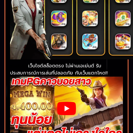
sbobet
เว็บไซต์สล็อตตรง ไม่ผ่านเอเย่นต์ รับ
ประสบการณ์การเล่นที่ปลอดภัย กับเว็บแตกโหด!!