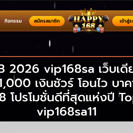
กิจกรรม
สมัครสมาชิก
เข้าสู่
2026 vip168sa เว็บเดีย
1,000 เงินชัวร์ โอนไว บาคา
โปรโมชั่นดีที่สุดแห่งปี
vip168sa11