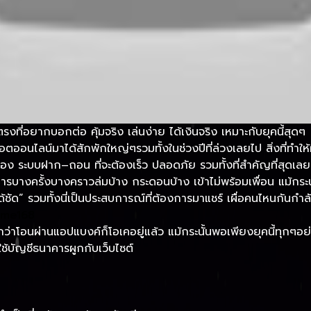
่อยากบอกต่อ คุ้มจริง เล่นง่าย ได้เงินจริง เหมาะกับยุคนี้สุดๆ
นไลน์มาได้สักพักใหญ่ๆรวมทั้งในช่วงปีที่ล่วงเลยไป สิ่งที่ทำให้ผมป
กิดเรื่อง ระบบฝาก–ถอน ที่จะต้องเร็ว ปลอดภัย รวมทั้งที่สำคัญที่ส
ารบางครั้งบางคราวล่มบ้าง กระดอนบ้าง เข้าไม่พร้อมเพื่อน แม้กระน
ด้ชัด” รวมทั้งนี่เป็นประสบการณ์ที่ต้องการมาแชร์ เผื่อคนไหนกันกำ
ame168
ึกว่าโอนผ่านแอปแบงค์ก็โอเคอยู่แล้ว แม้กระนั้นพอเพียงยุคนี้ทุกๆอย่
ใช้บัญชีธนาคารผูกกับเว็บไซต์