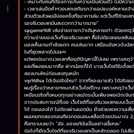
• เหมาะกับคนที่ต้องการเก็บความเป็นส่วนตัว ไม่มีความจ
• เวลาเล่นมืดค่ำๆวอเลทเสถียรกว่าแอปแบงค์หลายเจ้า
ส่วนตัวแล้วผมมีบ่อยครั้งที่ธนาคารล่ม แต่เว็บที่ใช้วอเลท
รองรับวอเลทมันสะดวกกว่ามากมาย”
sagame168 เล่นง่ายดายกว่าเดิมหลายเท่า ด้วยเหตุว่า
ความง่ายของเว็บที่รองรับวอเลท คือไม่ต้องคอยสลับแอ
มองเห็นเกมกำลังแตก คนเล่นมาก เสมือนจังหวะโบนัสก
ในที่สุดพลาดไปเฉยๆ
แต่พอประมาณวอเลทคือยุติปัญหานี้ไปเลย เพราะเหตุว่าเป
และที่ผมชอบมากคือ ฝากน้อยก็ได้ บางเว็บไซต์รับตั้
ลองเกมใหม่ก่อนลงทุนหนัก
vip168sa ได้เงินจริงไหม? จากที่ลองมาแล้ว ได้จริงแบบ
ผมรู้เรื่องว่าหลายๆคนกลัวเว็บไซต์โกง เพราะเหตุว่าเว็
เหมือนจริงทั้งหมดทุกอย่างแม้กระนั้นเพียงพอเบิกเงิ
จากประสบการณ์ที่เจอ เว็บไซต์ที่รองรับวอเลทแบบเว็บต
โต้ ถอนเองได้ ไม่ต้องผ่านแอดมิน ยิ่งช่วยลดความเสี่
ผมเคยทดลองถอนทีแรกตอนชนะสล็อตโดยประมาณ 2,800 บ
คือทราบเลยว่า “อ้อ…ของแท้มันเป็นอย่างนี้แหละ”
ต่อไปก็ยึดเว็บไซต์ที่รองรับวอเลทเป็นหลักตลอด ไม่เสี่