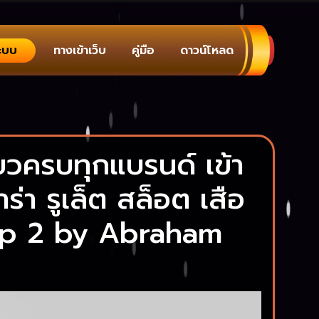
ระบบ
ทางเข้าเว็บ
คู่มือ
ดาวน์โหลด
วครบทุกแบรนด์ เข้า
ร่า รูเล็ต สล็อต เสือ
 Top 2 by Abraham