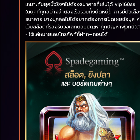
เหมาะกับยุคนี้จริงๆไม่ต้องธนาคารก็เล่นได้ vip168sa
ในยุคที่ทุกอย่างจำต้องเร็วรวมทั้งยืดหยุ่น การมีตัวเลือ
ธนาคาร บางบุคคลไม่ได้อยากต้องการเปิดเผยข้อมูล ห
เว็บสล็อตที่รองรับวอเลทตอบปัญหาทุกปัญหาพวกนี้ได้
• ใช้แค่หมายเลขโทรศัพท์ก็ฝาก–ถอนได้