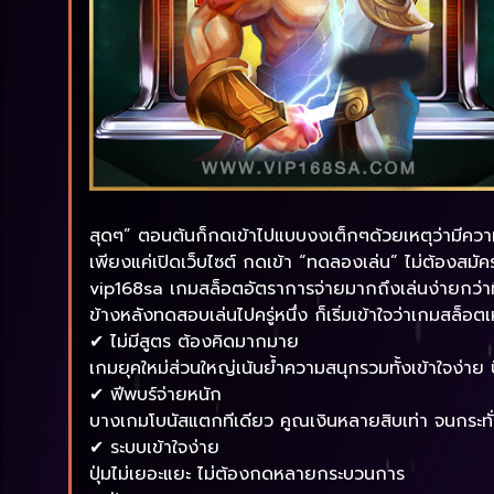
ผมเป็นอีกคนหนึ่งที่ไม่เคยสนใจ vip168sa เกมสล็อตเลย
และไม่น่าจะมีอะไรน่าระทึกใจมากเท่าไรนัก แต่ว่าทุกๆ
สูง” เกมที่มิได้ต้องพึ่งสูตรลับ หรือเคล็ดวิธีที่ยุ่งย
ความประทับใจแรกเกิดขึ้นในขณะที่เพื่อนส่งลิงก์เกมมา
คงต้องสมัครอะไรเยอะ จำต้องรับรองตัวตนหลายแบบ แต
เพียงแค่เปิดเว็บไซต์ กดเข้า “ทดลองเล่น” ไม่ต้องสมัคร ไ
vip168sa เกมสล็อตอัตราการจ่ายมากถึงเล่นง่ายกว่าที
ข้างหลังทดสอบเล่นไปครู่หนึ่ง ก็เริ่มเข้าใจว่าเกมสล็อต
✔ ไม่มีสูตร ต้องคิดมากมาย
เกมยุคใหม่ส่วนใหญ่เน้นย้ำความสนุกรวมทั้งเข้าใจง่าย ปั