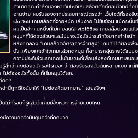
สบายกว่า พวกเราก็ต้องการใช้แบบที่ดีเยี่ยมที่สุดจริง
ไหม?
ถ้าเกิดคุณกำลังมองหาเว็บไซต์เล่นสล็อตดีๆที่ตอบ
โจทย์ทั้งยังความสะดวก ความรวดเร็ว และก็ใช้งานง่าย
ผมรับรองจากประสบการณ์ตรงว่า เว็บไซต์ที่รองรับวอ
เลทเป็นคำตอบที่คุ้มแบบสุดๆ
slot168 เกมสล็อตที่จ่ายหนัก เล่นง่าย ไม่ซับซ้อน แม้
กระนั้นทำเงินได้จริง!
แม้แต่นิดนึง ด้วยเหตุว่าภาพจำเป็นเกมหมุนๆที่ใช้ดวงล้วนๆ
สิ่งทุกๆอย่างเปลี่ยนไปภายหลังทดลอง “เกมสล็อตอัตราการจ่าย
ากอะไรทั้งนั้น…เพียงแค่เข้าใจเกมแล้วกดหมุน ก็สามารถลุ้นรายได้แบบง
เสนอแนะ พร้อมกล่าวว่า “เกมนี้จ่ายหนัก ลองดู มันเล่นง่ายสุดๆ” ตอ
่ผิดจากที่คิด…
ม่ต้องอะไรทั้งนั้น ก็เริ่มหมุนได้เลย
่คิด?
เหล่านี้ถูกดีไซน์มาให้ “ไม่ต้องคิดมากมาย” เลยจริงๆ
่นไม่กี่รอบก็รู้แล้วว่าเกมมีจังหวะการจ่ายแบบไหน