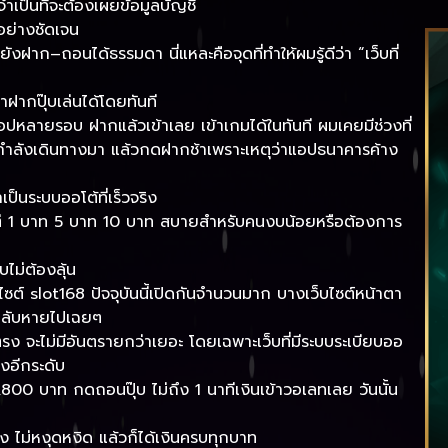
ำเป็นที่จะต้องเผยข้อมูลบัญชี
อย่างชัดเจน
ยังฝาก–ถอนได้ธรรมดา นี่แหละคือจุดที่ทำให้ผมรู้ดีว่า “เว็บที่
ฝากปุ๊บเล่นได้โดยทันที
ปหลายรอบ ฝากแล้วเข้าเลย เข้าเกมได้ในทันที ผมเคยมีช่วงที่
ำลังเดินทางมา แล้วกดฝากช้าเพราะเหตุว่าแอปธนาคารค้าง
็นระบบออโต้ที่เร็วจริง
งแต่ 1 บาท 5 บาท 10 บาท สบายสำหรับคนงบน้อยหรือต้องการ
ไม่ต้องลุ้น
บไซต์ slot168 ปัจจุบันนี้เปิดกันจำนวนมาก บางเว็บไซต์หน้าตา
นกลับหายไปเฉยๆ
รง จะไม่มีอันตรายกว่าเยอะ โดยเฉพาะเว็บที่มีระบบระเบียบออ
ยงอีกระดับ
าท กดถอนปุ๊บ ไม่ถึง 1 นาทีเงินเข้าวอเลทเลย วันนั้น
ยง ไม่หงุดหงิด แล้วก็ได้เงินครบทุกบาท