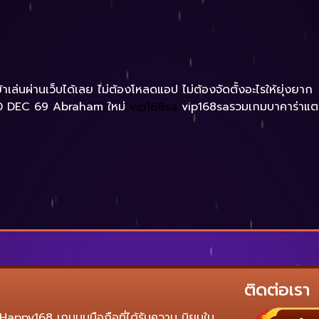
ีความคิดว่ามันคุ้มกว่าที่คิดมาก
าเล่นผ่านเว็บได้เลย ไม่ต้องโหลดแอป ไม่ต้องจัดตั้งอะไรให้ยุ่งยาก
 20 DEC 69 Abraham ใหม่
vip168sa
vip168saรวมเกมบาคาร่าแต