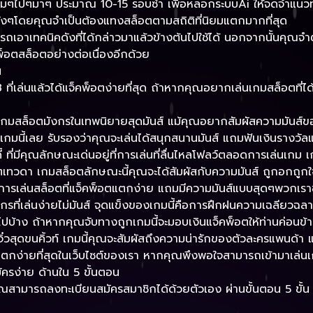
เดิมๆไปๆมาๆ ประมาณ 10-15 รอบซ้ำ เพื่อหลอกระบบAi ให้จดจำแ
ังๆโดยคุณจำเป็นต้องแทงสล็อตตามสถิติที่นิยมแตกมากที่สุด
ณสามารถเอาเทคนิคดังที่ได้กล่าวมาแล้วข้างต้นไปใช้ได้ นอกจากนั้นคุ
พ็อตสล็อตอย่างต่อเนื่องอีกด้วย
น
8 ที่เล่นแล้วได้แจ็คพ็อตง่ายที่สุด ถ้าหากคุณอยากเล่นเกมสล็อตที
เกมสล็อตมังกรในเทพนิยายสุดมันส์ แม้คุณอยากสัมผัสความมันส์ข
ตเกมนี้เลย รับรองว่าคุณจะเล่นได้สนุกสนานมันส์ แถมฟันเงินรางวัลแ
ที่มีคุณลักษณะเด่นอยู่ที่การเล่นที่ลื่นไหลโฟลว์ตลอดการเล่นเกม เกม
ทวดา เกมสล็อตลักษณะนี้คุณจะได้สัมผัสกับความมันส์ ถูกอกถูกใจ
รเล่นสล็อตที่แจ็คพ็อตแตกง่าย แถมมีความมันส์แบบสุดๆพวกเราขอ
ที่เล่นง่ายไม่มันส์ จุดแข็งของเกมนี้คือการฝึกฝนความเฉลียวฉล
ช้าไปบ้าง ถ้าหากคุณจับทางถูกเกมนี้จะมอบเงินแจ็คพ็อตให้ท่านค่อน
ุดขนคิ้วท์ เกมนี้คุณจะสัมผัสถึงความน่ารักของตัวละครแพนด้า แล
ตแตกง่ายที่สุดในเว็บไซต์ของเรา หากคุณพึงพอใจสามารถเข้ามาเล่นเ
ครง่าย ด้านใน 5 ขั้นตอน
สามารถลงทะเบียนสมัครสมาชิกได้ด้วยตัวเอง ผ่านขั้นตอน 5 ขั้น ด