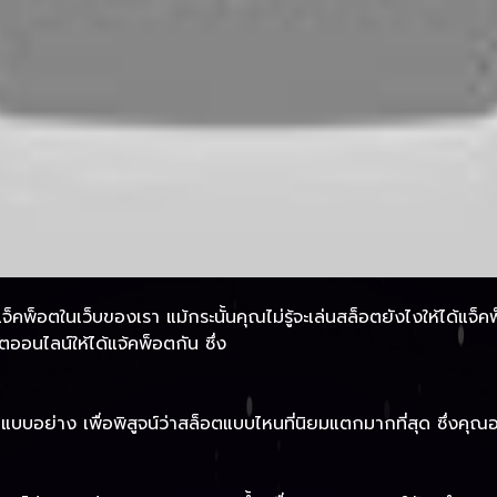
้แจ็คพ็อตในเว็บของเรา แม้กระนั้นคุณไม่รู้จะเล่นสล็อตยังไงให้ได้
ออนไลน์ให้ได้แจ้คพ็อตกัน ซึ่ง
าง เพื่อพิสูจน์ว่าสล็อตแบบไหนที่นิยมแตกมากที่สุด ซึ่งคุณอา