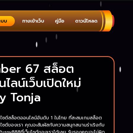
ระบบ
ทางเข้าเว็บ
คู่มือ
ดาวน์โหลด
ber 67 สล็อต
ไลน์เว็บเปิดใหม่
y Tonja
บไซต์สล็อตออนไลน์อันดับ 1 ในไทย ที่สะสมเกมสล็อต
ว็บไซต์ของเรา คุณจะสัมผัสกับความสนุกสนานร่าเริงกับ
ssy888ที่เว็บไซต์ของเราได้เลย รับรองคุณจะไม่ผิด