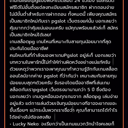
เกมfullslotpgแบบฟินๆได้ตลอด 24 ชั่วโมง รับเครดิต
ฟรีได้ไม่อั้นตั้งแต่ลงทะเบียนสมัครสมาชิก ฝากถอนง่าย
ไม่มีขั้นต่ำสำหรับการฝากถอน ทั้งหมดนี้ เพียงคุณสมัคร
เป็นสมาชิกใหม่กับเรา pgslot เว็บตรงแค่นั้น บอกเลยว่า
คุ้มมากกว่าคุ้มแน่นอนนะครับ แม้คุณพร้อมแล้วล่ะก็ สมัคร
เป็นสมาชิกใหม่ได้เลย!
เกมสล็อตpg เกมไหนที่เหมาะกับสายทุนน้อยมากที่สุด
ประกันโดยมืออาชีพ!
คนไหนกันที่กำลังมองหาเกมPgslot อยู่ล่ะก็ บอกเลยว่า
บทความในพาร์ทนี้ไม่ทำให้ท่านผิดหวังอย่างแน่แท้ครับ
ด้วยเหตุว่าพวกเราจะพาคุณมาทำความรู้จักกับเกมสล็อต
ออนไลน์จากค่าย pgslot ที่ว่ากันว่า เหมาะสมกับสายทุน
น้อยแบบสุดๆด้วยครับ รับรองโดยมืออาชีพที่เล่นเกม
สล็อตกับเราpgslot เว็บตรงมานานกว่า 5 ปี ซึ่งต้อง
บอกเลยว่า เกมดูเหมือนจะทุกเกมจาก สล็อตpg เล่นง่าย
อยู่แล้ว แต่การเล่นด้วยเงินทุนน้อยบางทีอาจจะยากเยอะ
ขึ้นเรื่อยๆ แม้กระนั้นพวกเราเชื่อว่า คุณก็สามารถได้กำไร
ได้อย่างไม่ต้องสงสัย
• Lucky Neko: จะเรียกว่าเป็นเกมแมวกวักนำโชคเลยก็