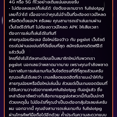
4G หรือ 5G ก็ไวอย่างเดิมแน่นอนขอรับ
• ไม่ต้องลงแอปก็เล่นได้: ข้อดีของเกมจาก fullslotpg
เลยก็ว่าได้ เนื่องจากว่าคุณไม่จำเป็นที่จะต้องดาวน์โหลด
หรือติดตั้งแอปฯ ครับผม คุณสามารถเข้าเล่นเกมผ่าน
เว็บไซต์ได้ทันที ไม่ต้องดาวน์โหลด APK ให้เสียเวลา
ต้องการเล่นก็เล่นได้ในทันที
สายทุนน้อยร้องเฮ มือใหม่ร้องว้าว กับ pgslot เว็บไซต์
ตรงไม่ผ่านเอเย่นต์ที่ดีเยี่ยมที่สุด สมัครรับเครดิตฟรีได้
แล้ววันนี้!
ใครที่ยังไม่ได้ลงทะเบียนเป็นสมาชิกใหม่กับพวกเรา
pgslot บอกเลยว่าพลาดมากมาย เพราะคุณกำลังพลาด
โอกาสในการเล่นเกมกับเว็บไซต์ตรงที่ดีที่สุดแล้วนะครับ
คุณจะเห็นได้เลยว่า เกมสล็อตยอดฮิตที่เราแนะนำให้กับ
สายทุนน้อยหรือมือใหม่เล่นนั้น ล้วนแต่เป็นเกมยอดนิยมที่
ได้รับความวางใจจากแฟนๆfullslotpg กันอยู่แล้ว ซึ่ง
เหล่ามืออาชีพต่างก็เลือกเกมpgslotพวกนี้กันเป็นปกติ
ด้วยเหตุนั้น ไม่มีอะไรที่คุณจำเป็นจะต้องกลุ้มใจเลยล่ะครับ
ผม นอกจากนี้ คุณยังสามารถเล่นเกมกับ fullslotpg
ผ่านโทรศัพท์มือถือได้อีกด้วย ค้ำประกันความสะดวกแบบ