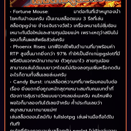
• Fortune Mouse:
fullslotpg
มาต่อกันที่เจ้าหนูทองนำ
โชคกันบ้างนะครับ เป็นเกมสล็อตแบบ 3 รีลที่เล่น
สล็อตpgง่าย ชำระเงินรางวัลไว เครื่องหมายไม่ซับซ้อน
เหมาะกับมือใหม่และสายทุนน้อยแน่ๆ เพราะเหตุว่าสปินไม่
รอบก็เห็นผลลัพธ์แล้วล่ะครับ
• Phoenix Rises: นกฟีนิกซ์ไฟในตำนานที่มาพร้อมค่า
RTP สูงขึ้นมากยิ่งกว่า 97% ทำให้เป็นอีกเกมpgslotที่มี
ฟรีสปินแจกหนักมากมาย ตัวคูณมาไว สายทุนน้อย
สามารถเล่นได้แบบยาวๆโดยไม่ต้องลงทุนเพิ่มหรือกดดัน
อะไรก็ตามทั้งสิ้นเลยล่ะนะครับ
• Candy Burst: เกมสล็อตหวานๆที่มาพร้อมคอมโบต่อ
เรื่อง ยิ่งแตกยิ่งคูณหนักสุดๆเหมาะสมกับคนเบทต่ำที่
ต้องการลุ้นรางวัลแบบยาวๆเลยล่ะนะครับ คนไหนพึง
พอใจก็มาลองกันได้เลยจ้าครับ ค้ำประกันเลยว่า
สนุกสนานมากมายแน่ๆ!
เล่นสล็อตออนไลน์กับ fullslotpg เล่นผ่านมือถือได้ใน
ทันที!
คนใดที่ต้องการมาเล่นสล็อตกับ pgslot ไม่ต้องวุ่นวาย