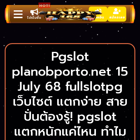
ล็อคอิน
สมัครเลย
โปรโมชั่น
Pgslot
planobporto.net 15
July 68 fullslotpg
เว็บไซต์ แตกง่าย สาย
ปั่นต้องรู้! pgslot
แตกหนักแค่ไหน ทำไม