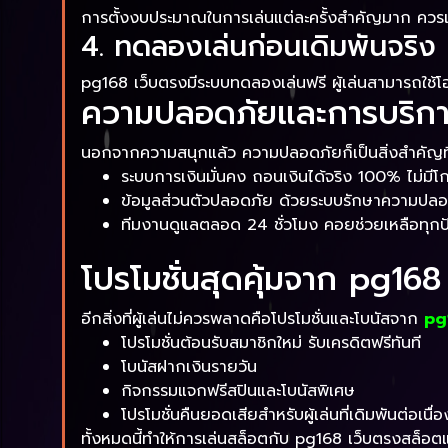
การตั้งงบประมาณในการเล่นแต่ละครั้งสำคัญมาก ควรแบ
4. ทดลองเล่นก่อนเดิมพันจริง
pg168 เว็บตรงมีระบบทดลองเล่นฟรี ผู้เล่นสามารถใช้โ
ความปลอดภัยและการบริกา
นอกจากความสนุกแล้ว ความปลอดภัยก็เป็นสิ่งสำคัญที่ทำใ
ระบบการเงินมั่นคง ถอนเงินได้จริง 100% ไม่มีโ
ข้อมูลส่วนตัวปลอดภัย ด้วยระบบรักษาความปลอด
ทีมงานดูแลตลอด 24 ชั่วโมง คอยช่วยเหลือทุกป
โปรโมชั่นสุดคุ้มจาก pg16
อีกสิ่งที่ผู้เล่นไม่ควรพลาดคือโปรโมชั่นและโบนัสจาก
pg
โปรโมชั่นต้อนรับสมาชิกใหม่ รับเครดิตฟรีทันที
โบนัสฝากเงินรายวัน
กิจกรรมแจกฟรีสปินและโบนัสพิเศษ
โปรโมชั่นคืนยอดเสียสำหรับผู้เล่นที่เดิมพันต่อเนื่อ
ทั้งหมดนี้ทำให้การเล่นสล็อตกับ pg168 เว็บตรงสล็อตแ