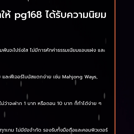
ำให้ pg168 ได้รับความนิยม
ิมพันจะโปร่งใส ไม่มีการหักค่าธรรมเนียมแอบแฝง และ
็ม และฟีเจอร์โบนัสแตกง่าย เช่น Mahjong Ways,
ต่ำ ไม่ว่าจะฝาก 1 บาท หรือถอน 10 บาท ก็ทำได้ง่าย ๆ
ทุกเกม ไม่มีข้อจำกัด รองรับทั้งมือถือและคอมพิวเตอร์