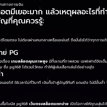
นคงทางการเงิน
อตมีเยอะมาก แล้วเหตุผลอะไรที่ท
ัญที่คุณควรรู้:
้โดยตรง ไม่ต้องผ่านคนกลางหรือเอเย่นต์ จึงมั่นใจได้ว่าทุกการเด
่าย PG
อเรื่อง
เกมสล็อตคุณภาพสูง
มีทั้งเกมที่ภาพสวย เอฟเฟกต์จัดเต
่ง pg168 ได้รวมไว้ครบ ทำให้ผู้เล่นเลือกเล่นได้อย่างจุใจ
่ำ
อโต้ ใช้เวลาไม่กี่วินาที เงินก็เข้าสู่บัญชีทันที แถมยัง ไม่มีขั้น
มซื้อโบนัส pg168
เว็บตรงสล็อตแตกง่าย
เปิดโอกาสให้คุณเล่นได้