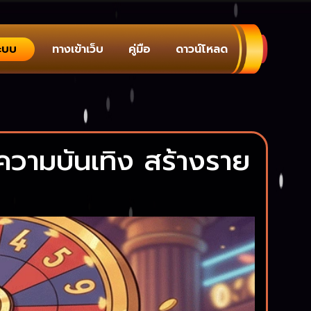
ระบบ
ทางเข้าเว็บ
คู่มือ
ดาวน์โหลด
ความบันเทิง สร้างราย