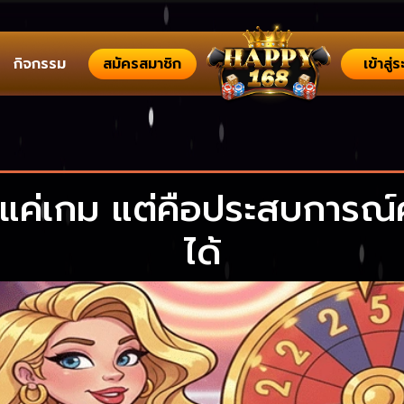
กิจกรรม
สมัครสมาชิก
เข้าสู่
่แค่เกม แต่คือประสบการณ์
ได้