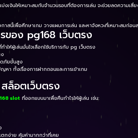
่งเงินให้เหมาะสมกับจำนวนรอบที่ต้องการเล่น จะช่วยลดความเสี่ย
อกาสนี้เพื่อศึกษาเกม วางแผนการเล่น และหาจังหวะที่เหมาะสมก่อนล
รของ pg168 เว็บตรง
ห้ผู้เล่นมั่นใจเลือกใช้บริการกับ pg เว็บตรง
กง
ภัยขั้นสูง
ัญหา ทั้งเรื่องการฝากถอนและการเข้าเกม
8 สล็อตเว็บตรง
168 slot
ที่ออกแบบมาเพื่อคืนกำไรให้ผู้เล่น เช่น:
ง
ตกง่าย คุ้มค่ามากกว่าที่เคย