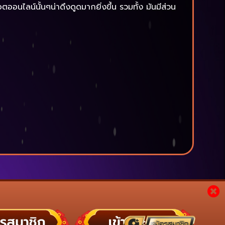
ออนไลน์นั้นๆน่าดึงดูดมากยิ่งขึ้น รวมทั้ง มันมีส่วน