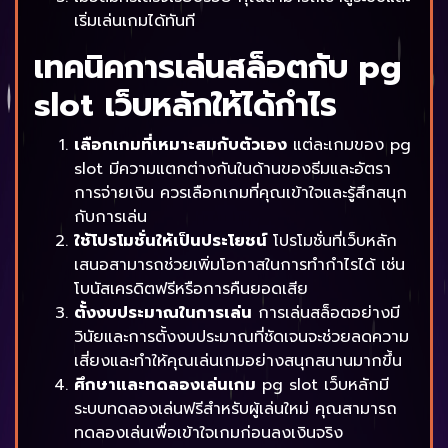
เริ่มเล่นเกมได้ทันที
เทคนิคการเล่นสล็อตกับ pg
slot เว็บหลักให้ได้กำไร
เลือกเกมที่เหมาะสมกับตัวเอง
แต่ละเกมของ pg
slot มีความแตกต่างกันในด้านของธีมและอัตรา
การจ่ายเงิน ควรเลือกเกมที่คุณเข้าใจและรู้สึกสนุก
กับการเล่น
ใช้โปรโมชั่นให้เป็นประโยชน์
โปรโมชั่นที่เว็บหลัก
เสนอสามารถช่วยเพิ่มโอกาสในการทำกำไรได้ เช่น
โบนัสเครดิตฟรีหรือการคืนยอดเสีย
ตั้งงบประมาณในการเล่น
การเล่นสล็อตอย่างมี
วินัยและการตั้งงบประมาณที่ชัดเจนจะช่วยลดความ
เสี่ยงและทำให้คุณเล่นเกมอย่างสนุกสนานมากขึ้น
ศึกษาและทดลองเล่นเกม
pg slot เว็บหลักมี
ระบบทดลองเล่นฟรีสำหรับผู้เล่นใหม่ คุณสามารถ
ทดลองเล่นเพื่อเข้าใจเกมก่อนลงเงินจริง