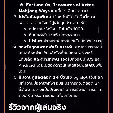
เช่น
Fortune Ox, Treasures of Aztec,
Mahjong Ways
และอื่น ๆ อีกมากมาย
โปรโมชั่นสุดพิเศษ
เว็บหลักมีโปรโมชั่นที่หลาก
หลายและตอบโจทย์ผู้เล่นทุกประเภท เช่น
สมัครสมาชิกใหม่ รับโบนัส 100%
คืนยอดเสียรายวัน สูงสุด 10%
โปรโมชั่นฝากแรกของวัน รับโบนัสเพิ่ม 50%
รองรับทุกแพลตฟอร์มการเล่น
คุณสามารถเล่น
เกมสล็อตผ่านเว็บหลักได้ทั้งบนคอมพิวเตอร์
แท็บเล็ต และสมาร์ทโฟน รองรับทั้งระบบ iOS และ
Android โดยไม่ต้องดาวน์โหลดแอปพลิเคชันเพิ่ม
เติม
ทีมงานดูแลตลอด 24 ชั่วโมง
pg slot เว็บหลัก
มีทีมงานมืออาชีพที่พร้อมให้บริการคุณตลอด 24
ชั่วโมง ไม่ว่าจะเป็นปัญหาด้านการใช้งาน การฝาก-
ถอนเงิน หรือคำแนะนำเกี่ยวกับเกม
รีวิวจากผู้เล่นจริง