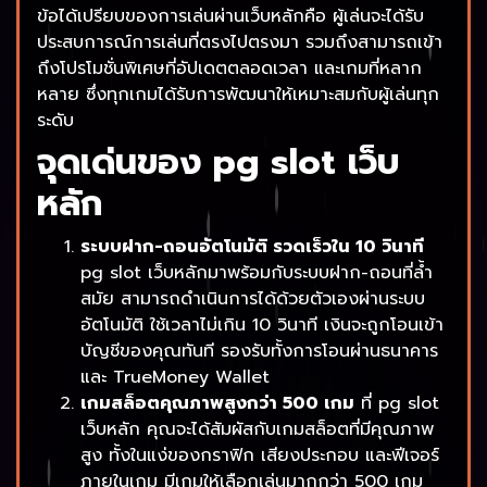
ข้อได้เปรียบของการเล่นผ่านเว็บหลักคือ ผู้เล่นจะได้รับ
ประสบการณ์การเล่นที่ตรงไปตรงมา รวมถึงสามารถเข้า
ถึงโปรโมชั่นพิเศษที่อัปเดตตลอดเวลา และเกมที่หลาก
หลาย ซึ่งทุกเกมได้รับการพัฒนาให้เหมาะสมกับผู้เล่นทุก
ระดับ
จุดเด่นของ pg slot เว็บ
หลัก
ระบบฝาก-ถอนอัตโนมัติ รวดเร็วใน 10 วินาที
pg slot เว็บหลักมาพร้อมกับระบบฝาก-ถอนที่ล้ำ
สมัย สามารถดำเนินการได้ด้วยตัวเองผ่านระบบ
อัตโนมัติ ใช้เวลาไม่เกิน 10 วินาที เงินจะถูกโอนเข้า
บัญชีของคุณทันที รองรับทั้งการโอนผ่านธนาคาร
และ TrueMoney Wallet
เกมสล็อตคุณภาพสูงกว่า 500 เกม
ที่ pg slot
เว็บหลัก คุณจะได้สัมผัสกับเกมสล็อตที่มีคุณภาพ
สูง ทั้งในแง่ของกราฟิก เสียงประกอบ และฟีเจอร์
ภายในเกม มีเกมให้เลือกเล่นมากกว่า 500 เกม