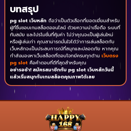
บทสรุป
pg slot เว็บหลัก
ถือว่าเป็นตัวเลือกที่ยอดเยี่ยมสำหรับ
ผู้ที่ชื่นชอบเกมสล็อตออนไลน์ ด้วยความน่าเชื่อถือ ระบบที่
ทันสมัย และโปรโมชั่นที่คุ้มค่า ไม่ว่าคุณจะเป็นผู้เล่นใหม่
หรือผู้เล่นเก่า คุณสามารถมั่นใจได้ว่าการเล่นสล็อตกับ
เว็บหลักจะเป็นประสบการณ์ที่สนุกและปลอดภัย หากคุณ
กำลังมองหาเว็บสล็อตที่ตอบโจทย์ครบทุกด้าน
เว็บตรง
pg slot
คือคำตอบที่ดีที่สุดสำหรับคุณ
อย่ารอช้า! สมัครสมาชิกกับ pg slot เว็บหลักวันนี้
แล้วเริ่มสนุกกับเกมสล็อตคุณภาพได้เลย