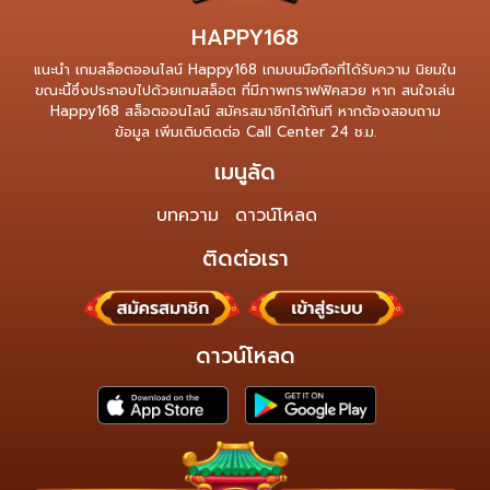
HAPPY168
แนะนำ เกมสล็อตออนไลน์ Happy168 เกมบนมือถือที่ได้รับความ นิยมใน
ขณะนี้ซึ่งประกอบไปด้วยเกมสล็อต ที่มีภาพกราฟฟิคสวย หาก สนใจเล่น
Happy168 สล็อตออนไลน์ สมัครสมาชิกได้ทันที หากต้องสอบถาม
ข้อมูล เพิ่มเติมติดต่อ Call Center 24 ช.ม.
เมนูลัด
บทความ
ดาวน์โหลด
ติดต่อเรา
ดาวน์โหลด