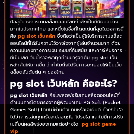
ปัจจุบันวงการเกมสล็อตออนไลน์กำลังเป็นที่นิยมอย่าง
มากในประเทศไทย และหนึ่งในชื่อที่โดดเด่นที่สุดในวงการนี้
คือ
pg slot เว็บหลัก
ซึ่งถือว่าเป็นผู้ให้บริการเกมสล็อต
ออนไลน์ที่ได้รับความไว้วางใจจากผู้เล่นจำนวนมาก ด้วย
ความมั่นคงทางการเงิน ระบบที่ทันสมัย และการให้บริการ
ที่เป็นเลิศ วันนี้เราจะพาทุกท่านมารู้จักกับ pg slot เว็บ
หลักกันให้มากขึ้น ว่าทำไมถึงได้รับการยกย่องให้เป็นเว็บ
สล็อตอันดับต้น ๆ ของไทย
pg slot เว็บหลัก คืออะไร?
pg slot เว็บหลัก
คือแพลตฟอร์มเกมสล็อตออนไลน์ที่
ดำเนินการโดยตรงจากผู้พัฒนาเกม PG Soft (Pocket
Games Soft) โดยไม่ผ่านตัวแทนหรือเอเย่นต์ ทำให้มั่นใจ
ได้ว่าการเล่นทุกครั้งจะปลอดภัย โปร่งใส และไม่มีการปรับ
เปลี่ยนผลลัพธ์ของเกมแต่อย่างใด
pg slot game
vip