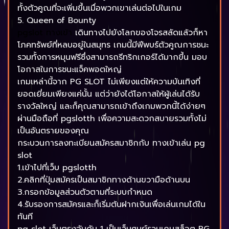
ทั้งตัวคูณที่จะเพิ่มขึ้นเมื่อพวกเขาเล่นต่อไปในเกม
5. Queen of Bounty
pgslot ทางเข้า
เดินทางไปยังโลกของโจรสลัดแล้วก็หา
โภคทรัพย์ที่หลบอยู่ในสมุทร เกมนี้มีฟีพบร์ตัวคูณการชนะ
รวมทั้งการหมุนฟรีซึ่งสามารถรีทริกเกอร์ได้มากขึ้น มอบ
โอกาสในการชนะแจ็คพอตใหญ่
เกมเหล่านี้จาก PG SLOT ไม่เพียงแต่ให้ความบันเทิงที่
ยอดเยี่ยมเพียงแค่นั้น แต่ว่ายังได้โอกาสให้ผู้เล่นได้รับ
รางวัลใหญ่ และก็คุณสามารถเข้าถึงเกมพวกนี้ได้ง่ายๆ
ผ่านมือถือที่ pgslotth เพื่อความสะดวกสบายรวมทั้งไม่
เป็นอันตรายของคุณ
กระบวนการลงทะเบียนสมัครสมาชิกกับ ทางเข้าเล่น pg
slot
1.เข้าไปที่เว็บ pgslotth
2.คลิกที่ปุ่มสมัครเป็นสมาชิกทางด้านขวามือด้านบน
3.กรอกข้อมูลส่วนตัวตามที่ระบบกำหนด
4.รับรองการสมัครและก็เริ่มต้นฝากเงินเพื่อเล่นเกมได้ใน
ทันที
pg slot เว็บตรงอันดับ 1 เป็นเว็บศูนย์รวมเกมสล็อต PG