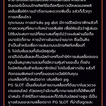
อินเตอร์เน็ตบนโทรศัพท์มือถือหรือดาวน์โหลดแอพพลิ
เคชั่นเพื่อให้การเข้าถึงเกมสะดวกเพิ่มขึ้น แล้วก็เร็วทุก
การเคลื่อนไหว
ทุกเกมบน ทางเข้าเล่น pg slot มีการดีไซน์กราฟิกแล้วก็
การควบคุมที่เหมาะกับหน้าจอสัมผัส เพื่อให้แน่ใจว่าผู้เล่นจะ
ได้รับประสบการณ์ที่เหมาะสมที่สุดไม่ว่าจะเล่นผ่านมือถือ
ขนาดใดก็ตาม การนำทางในเกมง่ายมาก ซึ่งเป็นสิ่ง
จำเป็นสำหรับเพื่อการเล่นเกมบนโทรศัพท์เคลื่อนที่
5. โปรโมชั่นรวมทั้งโบนัสสุดคุ้ม
เรามีโปรโมชั่นและก็โบนัสต่างๆที่จะทำให้การเล่นสล็อตของ
คุณนั้นสนุกสนานรวมทั้งมีความคุ้มค่าเยอะขึ้น ทั้งยัง
โบนัสต้อนรับสำหรับสมาชิกใหม่ โปรโมชั่นฝากเงิน แล้วก็
กิจกรรมพิเศษต่างๆที่จะมอบรางวัลให้กับคุณ
เกมสล็อตที่น่าสนใจจาก เล่นสล็อต pg
PG SLOT เป็นเยี่ยมในค่ายเกมสล็อตที่ดังมากในแวดวง
เกมออนไลน์ ด้วยเหตุว่ามีเกมที่มากมายแล้วก็มีฟีพบร์ที่
น่าสนใจ ทำให้มีโอกาสชนะและก็ได้รับโบนัสอย่างสูง นี่เป็น
บางส่วนของเกมสล็อตจาก PG SLOT ที่น่าดึงดูดและ