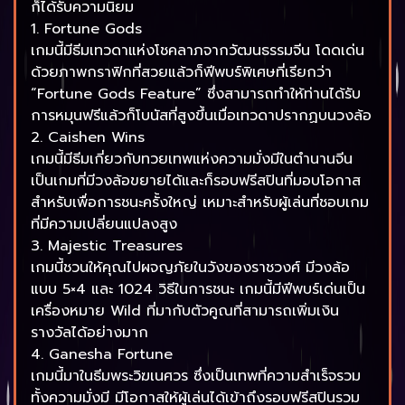
ก็ได้รับความนิยม
1. Fortune Gods
เกมนี้มีธีมเทวดาแห่งโชคลาภจากวัฒนธรรมจีน โดดเด่น
ด้วยภาพกราฟิกที่สวยแล้วก็ฟีพบร์พิเศษที่เรียกว่า
“Fortune Gods Feature” ซึ่งสามารถทำให้ท่านได้รับ
การหมุนฟรีแล้วก็โบนัสที่สูงขึ้นเมื่อเทวดาปรากฏบนวงล้อ
2. Caishen Wins
เกมนี้มีธีมเกี่ยวกับทวยเทพแห่งความมั่งมีในตำนานจีน
เป็นเกมที่มีวงล้อขยายได้และก็รอบฟรีสปินที่มอบโอกาส
สำหรับเพื่อการชนะครั้งใหญ่ เหมาะสำหรับผู้เล่นที่ชอบเกม
ที่มีความเปลี่ยนแปลงสูง
3. Majestic Treasures
เกมนี้ชวนให้คุณไปผจญภัยในวังของราชวงศ์ มีวงล้อ
แบบ 5×4 และ 1024 วิธีในการชนะ เกมนี้มีฟีพบร์เด่นเป็น
เครื่องหมาย Wild ที่มากับตัวคูณที่สามารถเพิ่มเงิน
รางวัลได้อย่างมาก
4. Ganesha Fortune
เกมนี้มาในธีมพระวิฆเนศวร ซึ่งเป็นเทพที่ความสำเร็จรวม
ทั้งความมั่งมี มีโอกาสให้ผู้เล่นได้เข้าถึงรอบฟรีสปินรวม