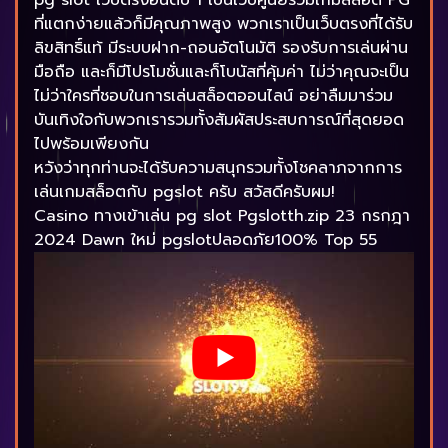
ที่แตกง่ายแล้วก็มีคุณภาพสูง พวกเราเป็นเว็บตรงที่ได้รับ
ลิขสิทธิ์แท้ มีระบบฝาก-ถอนอัตโนมัติ รองรับการเล่นผ่าน
มือถือ และก็มีโปรโมชั่นและก็โบนัสที่คุ้มค่า ไม่ว่าคุณจะเป็น
ไม่ว่าใครที่ชอบในการเล่นสล็อตออนไลน์ อย่าลืมมาร่วม
บันเทิงใจกับพวกเรารวมทั้งสัมผัสประสบการณ์ที่สุดยอด
ไปพร้อมเพียงกัน
หวังว่าทุกท่านจะได้รับความสนุกรวมทั้งโชคลาภจากการ
เล่นเกมสล็อตกับ pgslot ครับ สวัสดีครับผม!
Casino ทางเข้าเล่น pg slot Pgslotth.zip 23 กรกฎา
2024 Dawn ใหม่ pgslotปลอดภัย100% Top 55