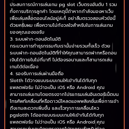
ประสบการณ์การเล่นเกม pg slot เว็บตรงอันดับ 1 รวม
ทั้งการบริการลูกค้า โดยเหตุนี้ถ้าหากกำลังมองหาเว็บ
เพื่อเล่นสล็อตออนไลน์อยู่ล่ะก็ อย่าลืมตรวจสอบหัวข้อนี้
ด้วยครับผม เพื่อความไม่กังวลใจสำหรับในการเล่นเกม
ของคุณเองขอรับ
3. ระบบฝาก-ถอนอัตโนมัติ
กระบวนการทำธุรกรรมกับเรานั้นง่ายรวมทั้งเร็ว ด้วย
ระบบฝาก-ถอนอัตโนมัติที่ทำให้คุณสามารถฝากหรือถอน
เงินได้ภายในไม่กี่นาที ไม่ต้องรอนานและก็สามารถเล่น
เกมได้ต่อเนื่อง
4. รองรับการเล่นผ่านมือถือ
Slotth ได้วางแบบระบบเกมให้เข้ากันได้กับทุก
แพลตฟอร์ม ไม่ว่าจะเป็น iOS หรือ Android คุณ
สามารถเล่นเกมโดยตรงจากโปรแกรมเล่นอินเตอร์เน็ตบน
โทรศัพท์เคลื่อนที่หรือดาวน์โหลดแอพพลิเคชั่นเพื่อการเข้า
ถึงเกมสะดวกเพิ่มขึ้น และเร็วทุกการเคลื่อนไหว
pgslotth ได้ออกแบบระบบเกมให้เข้ากันได้กับทุก
แพลตฟอร์ม ไม่ว่าจะเป็น iOS หรือ Android คุณ
สามารถเล่นเกมโดยตรงจากโปรแกรมสำหรับท่อง