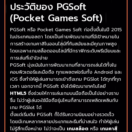
ประวัติของ PGSoft
(Pocket Games Soft)
PGSoft หรือ Pocket Games Soft ก่อตั้งขึ้นในปี 2015
ในประเทศมอลตา โดยเป็นค่ายพัฒนาเกมที่มีเป้าหมายใน
การสร้างเกมคาสิโนออนไลน์ที่ทันสมัยและมีคุณภาพสูง
โดยเฉพาะเกมสล็อตออนไลน์ที่มีกราฟิกระดับพรีเมียมและ
การเล่นที่เข้าใจง่าย
PGSoft มุ่งเน้นในการพัฒนาเกมที่สามารถเล่นได้ทั้งใน
คอมพิวเตอร์และมือถือ ทุกแพลตฟอร์มทั้ง Android และ
iOS ซึ่งทำให้ผู้เล่นสามารถเข้าถึงเกม PGSlot ได้ทุกที่ทุก
เวลา นอกจากนี้ PGSoft ยังได้พัฒนาเทคโนโลยี
HTML5
ซึ่งช่วยให้การเล่นเกมบนมือถือเป็นไปอย่างราบ
รื่น ไม่ว่าผู้เล่นจะใช้มือถือรุ่นไหนก็สามารถเพลิดเพลินกับ
เกม PGSlot ได้
ตั้งแต่เริ่มต้น PGSoft ก็ได้รับความนิยมอย่างรวดเร็ว
โดยมีเกมหลากหลายประเภทและธีมที่น่าสนใจ ทำให้ผู้เล่น
ไม่รู้สึกเบื่อหน่าย ไม่ว่าจะเป็น
เกมสล็อต
หรือ
เกมคาสิ