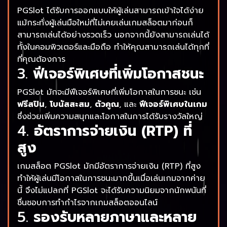
PGSlot ได้รับการออกแบบให้ผู้เล่นสามารถเข้าใจได้ง่าย
แม้กระทั่งผู้เล่นมือใหม่ที่ไม่เคยเล่นเกมสล็อตมาก่อนก็
สามารถเล่นได้อย่างรวดเร็ว นอกจากนี้ยังสามารถเล่นได้
ทั้งในคอมพิวเตอร์และมือถือ ทำให้คุณสามารถเล่นได้ทุกที่
ที่คุณต้องการ
3.
ฟีเจอร์พิเศษที่เพิ่มโอกาสชนะ
PGSlot มักจะมีฟีเจอร์พิเศษที่เพิ่มโอกาสในการชนะ เช่น
ฟรีสปิน
,
โบนัสสะสม
,
ตัวคูณ
, และ
ฟีเจอร์พิเศษในเกม
ซึ่งช่วยเพิ่มความสนุกและโอกาสในการได้รับรางวัลใหญ่
4.
อัตราการจ่ายเงิน (RTP) ที่
สูง
เกมสล็อต PGSlot มักมีอัตราการจ่ายเงิน (RTP) ที่สูง
ทำให้ผู้เล่นมีโอกาสในการชนะมากขึ้นเมื่อเล่นเกมจากค่าย
นี้ จึงไม่แปลกที่ PGSlot จะได้รับความนิยมจากนักพนันที่
ชื่นชอบการทำกำไรจากเกมสล็อตออนไลน์
5.
รองรับหลายภาษาและหลาย