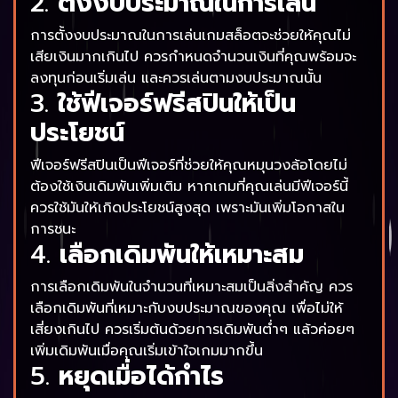
2.
ตั้งงบประมาณในการเล่น
การตั้งงบประมาณในการเล่นเกมสล็อตจะช่วยให้คุณไม่
เสียเงินมากเกินไป ควรกำหนดจำนวนเงินที่คุณพร้อมจะ
ลงทุนก่อนเริ่มเล่น และควรเล่นตามงบประมาณนั้น
3.
ใช้ฟีเจอร์ฟรีสปินให้เป็น
ประโยชน์
ฟีเจอร์ฟรีสปินเป็นฟีเจอร์ที่ช่วยให้คุณหมุนวงล้อโดยไม่
ต้องใช้เงินเดิมพันเพิ่มเติม หากเกมที่คุณเล่นมีฟีเจอร์นี้
ควรใช้มันให้เกิดประโยชน์สูงสุด เพราะมันเพิ่มโอกาสใน
การชนะ
4.
เลือกเดิมพันให้เหมาะสม
การเลือกเดิมพันในจำนวนที่เหมาะสมเป็นสิ่งสำคัญ ควร
เลือกเดิมพันที่เหมาะกับงบประมาณของคุณ เพื่อไม่ให้
เสี่ยงเกินไป ควรเริ่มต้นด้วยการเดิมพันต่ำๆ แล้วค่อยๆ
เพิ่มเดิมพันเมื่อคุณเริ่มเข้าใจเกมมากขึ้น
5.
หยุดเมื่อได้กำไร