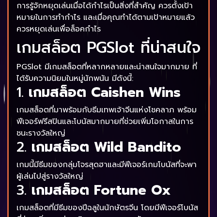
การรู้จักหยุดเล่นเมื่อได้กำไรเป็นสิ่งที่สำคัญ ควรตั้งเป้า
หมายในการทำกำไร และเมื่อคุณทำได้ตามเป้าหมายแล้ว
ควรหยุดเล่นเพื่อล็อคกำไร
เกมสล็อต PGSlot ที่น่าสนใจ
PGSlot มีเกมสล็อตที่หลากหลายและน่าสนใจมากมาย ที่
ได้รับความนิยมในหมู่นักพนัน มีดังนี้:
1.
เกมสล็อต Caishen Wins
เกมสล็อตที่มาพร้อมกับธีมเทพเจ้าจีนแห่งโชคลาภ พร้อม
ฟีเจอร์ฟรีสปินและโบนัสมากมายที่ช่วยเพิ่มโอกาสในการ
ชนะรางวัลใหญ่
2.
เกมสล็อต Wild Bandito
เกมนี้มีธีมของกลุ่มโจรสุดฮาและมีฟีเจอร์เกมโบนัสที่จะพา
ผู้เล่นไปสู่รางวัลใหญ่
3.
เกมสล็อต Fortune Ox
เกมสล็อตที่มีธีมของปีฉลูในนักษัตรจีน โดยมีฟีเจอร์โบนัส