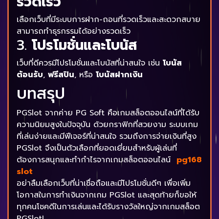
รวดเร็ว
เลือกเว็บที่มีระบบการฝาก-ถอนที่รวดเร็วและสะดวกสบาย
สามารถทำธุรกรรมได้อย่างรวดเร็ว
3.
โปรโมชั่นและโบนัส
เว็บที่ดีควรมีโปรโมชั่นและโบนัสที่น่าสนใจ เช่น
โบนัส
ต้อนรับ
,
ฟรีสปิน
, หรือ
โบนัสฝากเงิน
บทสรุป
PGSlot จากค่าย PG Soft คือเกมสล็อตออนไลน์ที่ได้รับ
ความนิยมสูงในปัจจุบัน ด้วยกราฟิกที่สวยงาม ระบบเกม
ที่เล่นง่ายและมีฟีเจอร์ที่น่าสนใจ รวมถึงการจ่ายเงินที่สูง
PGSlot จึงเป็นตัวเลือกที่ยอดเยี่ยมสำหรับผู้เล่นที่
ต้องการสนุกและทำกำไรจากเกมสล็อตออนไลน์
pg168
slot
อย่าลืมเลือกเว็บที่น่าเชื่อถือและมีโปรโมชั่นดีๆ เพื่อเพิ่ม
โอกาสในการทำเงินจากเกม PGSlot และสุดท้ายก็ขอให้
ทุกคนโชคดีในการเล่นและได้รับรางวัลใหญ่จากเกมสล็อต
PGSlot!