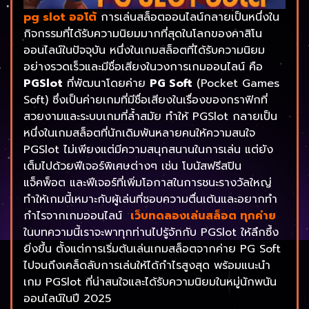
pg slot ออโต้
การเล่นสล็อตออนไลน์กลายเป็นหนึ่งใน
กิจกรรมที่ได้รับความนิยมมากที่สุดในโลกของคาสิโน
ออนไลน์ในปัจจุบัน หนึ่งในเกมสล็อตที่ได้รับความนิยม
อย่างรวดเร็วและมีชื่อเสียงในวงการเกมออนไลน์ คือ
PGSlot
ที่พัฒนาโดยค่าย
PG Soft
(Pocket Games
Soft) ซึ่งเป็นค่ายเกมที่มีชื่อเสียงในเรื่องของกราฟิกที่
สวยงามและระบบเกมที่ล้ำสมัย ทำให้ PGSlot กลายเป็น
หนึ่งในเกมสล็อตที่นักเดิมพันหลายคนให้ความสนใจ
PGSlot ไม่เพียงแต่มีความสนุกสนานในการเล่น แต่ยัง
เต็มไปด้วยฟีเจอร์พิเศษต่างๆ เช่น โบนัสฟรีสปิน
แจ็คพ็อต และฟีเจอร์ที่เพิ่มโอกาสในการชนะรางวัลใหญ่
ทำให้เกมนี้เหมาะกับผู้เล่นที่ชอบความตื่นเต้นและอยากทำ
กำไรจากเกมออนไลน์
เว็บทดลองเล่นสล็อต ทุกค่าย
ในบทความนี้เราจะพาทุกท่านไปรู้จักกับ PGSlot ให้ลึกซึ้ง
ยิ่งขึ้น ตั้งแต่การเริ่มต้นเล่นเกมสล็อตจากค่าย PG Soft
ไปจนถึงเคล็ดลับการเล่นให้ได้กำไรสูงสุด พร้อมแนะนำ
เกม PGSlot ที่น่าสนใจและได้รับความนิยมในหมู่นักพนัน
ออนไลน์ในปี 2025