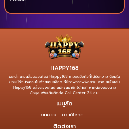
HAPPY168
แนะนำ เกมสล็อตออนไลน์ Happy168 เกมบนมือถือที่ได้รับความ นิยมใน
ขณะนี้ซึ่งประกอบไปด้วยเกมสล็อต ที่มีภาพกราฟฟิคสวย หาก สนใจเล่น
Happy168 สล็อตออนไลน์ สมัครสมาชิกได้ทันที หากต้องสอบถาม
ข้อมูล เพิ่มเติมติดต่อ Call Center 24 ช.ม.
เมนูลัด
บทความ
ดาวน์โหลด
ติดต่อเรา