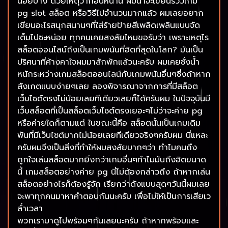
น้อยบ้าง ด้วยเหตุว่าก่อนหน้านี้ ผมน่าจะเขียนรีวิวเกม
pg slot สล็อต หรือวิธีไปจำนวนมากแล้ว ผมเลยอยาก
เขียนอะไรสนุกสนานๆที่ใส่ร้ายป้ายสีเพลิดเพลินแบบจัด
เต็มไปซะหน่อย ทุกคนเคยสงสัยไหมขอรับว่า เพราะเหตุไร
สล็อตออนไลน์ถึงเป็นเกมพนันที่ฮิตที่สุดในโลก? มันเป็น
ปริศนาที่ค้างคาใจผมมาสักพักแล้วนะครับ ผมเคยชั่งน้ำ
หนักระหว่างเกมสล็อตออนไลน์กับเกมพนันอื่นๆซึ่งถ้าหาก
สังเกตแบบง่ายๆเลย ลองพิจารณาจากการที่มีสล็อต
เว็บไซต์ตรงไม่น้อยเลยทีเดียวเลยก็ได้ครับผม ในปัจจุบันมี
เว็บสล็อตที่เป็นสล็อตเว็บไซต์ตรงเยอะๆไม่ว่าจะค่าย pg
หรือค่ายใดก็ตามแต่ ในขณะนี้คือ สล็อตนั้นเป็นเกมเดิม
พันที่มีเว็บไซต์มากไม่น้อยเลยทีเดียวจริงๆครับผม นี่แหละ
ครับผมจึงเป็นสิ่งที่ทำให้ผมสงสัยมากๆว่า ทำไมคนถึง
ถูกใจเล่นสล็อตมากยิ่งกว่าเกมอื่นๆทำไมมันถึงฮิตขนาด
นี้ เกมสล็อตอย่างค่าย pg นี่ไม่ต้องกล่าวถึง ถ้าหากเล่น
สล็อตอย่างไรก็ต้องรู้จัก เรียกว่าดังแบบสุดๆวันนี้ผมเลย
จะพาทุกคนมาหาคำตอบกันนะครับ เพื่อไม่ให้เป็นการเสียเว
ล่ำเวลา
พวกเรามาดูไปพร้อมๆกันเลยนะครับ ถ้าหากพร้อมและ