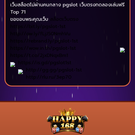
เว็บสล็อตไม่ผ่านคนกลาง pgslot เว็บตรงทดลองเล่นฟรี
Top 71
ขอขอบพระคุณเว็บ
สล็อตเว็บตรง
https://bit.ly/pgslot-1st
http://ow.ly/fLjJ50NmhVu
https://rebrand.ly/pgslot-1st
https://wow.in.th/pgslot-1st
https://t.co/2jxDNqxBm1
https://is.gd/pgslot1st
http://gg.gg/pgslot-1st
http://rlu.ru/3ep70