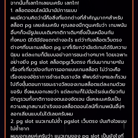
จากนั้นก็เลทโกเลยนะครับ เลทโก!
1. สล็อตออนไลน์มีนานัปการแบบ
ผมมีความคิดว่านี่คือสิ่งที่แตกต่างที่สำคัญมากๆสำหรับ
สล็อต pg เลยล่ะนะครับ คุณลองนึกดูนะครับว่า เกมพนัน
อื่นๆก็จะมีรูปแบบเดิมๆกติกาเดิมๆซึ่งเป็นเหมือนกัน
ทั้งหมด มิได้มีข้อแตกต่างอะไร แต่ว่ากับสล็อตเว็บตรง
ต่างๆที่ขนเกมสล็อต pg มาที่เรียกว่ามีแต่เกมได้รับความ
นิยม แต่ละเกมก็มีแบบอย่างการชนะต่างๆนาๆ โดยเฉพาะ
อย่างยิ่ง pg slot สล็อตpgเว็บตรง ที่เด่นมากมายๆใน
เรื่องที่เกี่ยวข้องกับการออกแบบเกมสล็อต ไม่ว่าจะคือ
เรื่องของอัตราการชำระเงินรางวัล ฟีพบร์ต่างๆและก็รวม
ไปถึงขั้นตอนการชนะรางวัลของเกมสล็อตแต่ละเกมด้วย
ขอรับ ซึ่งผมบอกเลยว่า แต่ละเกมก็ไม่มีอะไรเช่นเดียวกัน
มีกฎรวมทั้งกติกาของตนเองชัดเจน นี่แหละนะครับเป็น
ความสนุกสนานร่าเริงของสล็อตออนไลน์ที่เกมพนันอื่นๆ
ลอกเลียนแบบไม่ได้เลยครับผม
2. pg slot แนวเกมไม่ซ้ำ pgslot เว็บตรง บันเทิงใจแบบ
ไม่ซ้ำซาก
ผมบอกเลยค่ะครับว่า แนวเกมของ pg slot เป็นยังไงที่