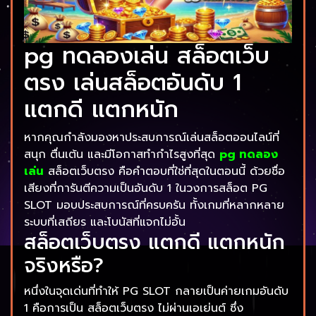
pg ทดลองเล่น สล็อตเว็บ
ตรง เล่นสล็อตอันดับ 1
แตกดี แตกหนัก
หากคุณกำลังมองหาประสบการณ์เล่นสล็อตออนไลน์ที่
สนุก ตื่นเต้น และมีโอกาสทำกำไรสูงที่สุด
pg ทดลอง
เล่น
สล็อตเว็บตรง คือคำตอบที่ใช่ที่สุดในตอนนี้ ด้วยชื่อ
เสียงที่การันตีความเป็นอันดับ 1 ในวงการสล็อต PG
SLOT มอบประสบการณ์ที่ครบครัน ทั้งเกมที่หลากหลาย
ระบบที่เสถียร และโบนัสที่แจกไม่อั้น
สล็อตเว็บตรง แตกดี แตกหนัก
จริงหรือ?
หนึ่งในจุดเด่นที่ทำให้ PG SLOT กลายเป็นค่ายเกมอันดับ
1 คือการเป็น สล็อตเว็บตรง ไม่ผ่านเอเย่นต์ ซึ่ง