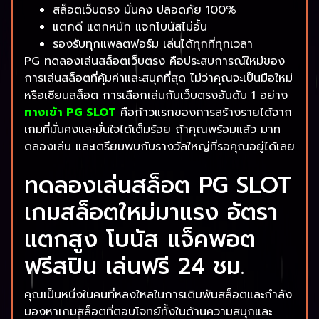
สล็อตเว็บตรง มั่นคง ปลอดภัย 100%
แตกดี แตกหนัก แจกโบนัสไม่อั้น
รองรับทุกแพลตฟอร์ม เล่นได้ทุกที่ทุกเวลา
PG ทดลองเล่นสล็อตเว็บตรง คือประสบการณ์ใหม่ของ
การเล่นสล็อตที่คุ้มค่าและสนุกที่สุด ไม่ว่าคุณจะเป็นมือใหม่
หรือเซียนสล็อต การเลือกเล่นกับเว็บตรงอันดับ 1 อย่าง
ทางเข้า PG SLOT
คือก้าวแรกของการสร้างรายได้จาก
เกมที่มั่นคงและมั่นใจได้เต็มร้อย ถ้าคุณพร้อมแล้ว มาท
ดลองเล่น และเตรียมพบกับรางวัลใหญ่ที่รอคุณอยู่ได้เลย
ทดลองเล่นสล็อต PG SLOT
เกมสล็อตใหม่มาแรง อัตรา
แตกสูง โบนัส แจ็คพอต
ฟรีสปิน เล่นฟรี 24 ชม.
คุณเป็นหนึ่งในคนที่หลงใหลในการเดิมพันสล็อตและกำลัง
มองหาเกมสล็อตที่ตอบโจทย์ทั้งในด้านความสนุกและ