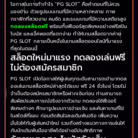
โอกาสในการทำกำไร “PG SLOT” คือคำตอบที่ไม่ควร
มองข้าม ด้วยรูปแบบเกมที่มีความหลากหลาย ภาพ
กราฟิกที่สวยงาม คมชัด และระบบเกมที่มีความเสถียรสูง
ทดลองสล็อตฟรี
พร้อมทั้งฟีเจอร์สุดพิเศษอย่างฟรีสปิน
โบนัส และแจ็คพอตที่แตกง่าย ทำให้เกมสล็อตจากค่าย
PG SLOT กลายเป็นหนึ่งในเกมสล็อตออนไลน์ที่มาแรง
ที่สุดในตอนนี้
สล็อตใหม่มาแรง ทดลองเล่นฟรี
ไม่ต้องสมัครสมาชิก
PG SLOT เปิดโอกาสให้ผู้เล่นทุกระดับสามารถเข้ามาทดล
องเล่นเกมสล็อตใหม่ล่าสุดได้แบบ ฟรี 24 ชั่วโมง โดยไม่
จำเป็นต้องสมัครสมาชิกหรือฝากเงินก่อน ท่านสามารถ
สัมผัสประสบการณ์จริงจากตัวเกม ทดลองใช้ฟีเจอร์
พิเศษต่างๆ ศึกษารูปแบบการจ่ายเงิน และค้นหาเกมที่ใช่
ในสไตล์ที่ชอบ ก่อนตัดสินใจลงเดิมพันจริง เพิ่มความ
มั่นใจให้กับผู้เล่นหน้าใหม่ รวมถึงสร้างแนวทางการเล่นให้
กับนักเดิมพันมืออาชีพได้อย่างมีประสิทธิภาพ