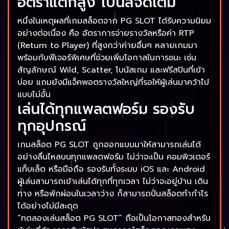
อัตราแตกสูง โบนัสจัดเต็ม
หนึ่งในเหตุผลที่เกมสล็อตจาก PG SLOT ได้รับความนิยม
อย่างต่อเนื่อง คือ อัตราการจ่ายรางวัลหรือค่า RTP
(Return to Player) ที่สูงกว่าค่ายอื่นๆ หลายเกมมา
พร้อมกับฟีเจอร์พิเศษที่ช่วยเพิ่มโอกาสในการชนะ เช่น
สัญลักษณ์ Wild, Scatter, โบนัสเกม และฟรีสปินที่เข้า
บ่อย แถมยังมีแจ็คพอตรางวัลใหญ่ที่รอให้ผู้เล่นมาคว้าไป
แบบไม่อั้น
เล่นได้ทุกแพลตฟอร์ม รองรับ
ทุกอุปกรณ์
เกมสล็อต PG SLOT ถูกออกแบบมาให้สามารถเล่นได้
อย่างลื่นไหลบนทุกแพลตฟอร์ม ไม่ว่าจะเป็น คอมพิวเตอร์
แท็บเล็ต หรือมือถือ รองรับทั้งระบบ iOS และ Android
ผู้เล่นสามารถเข้าเล่นได้ทุกที่ทุกเวลา ไม่ว่าจะอยู่บ้าน เดิน
ทาง หรือพักผ่อนในเวลาว่าง ก็สามารถปั่นสล็อตทำกำไร
ได้อย่างไม่มีสะดุด
“ทดลองเล่นสล็อต PG SLOT” ถือเป็นโอกาสทองสำหรับ