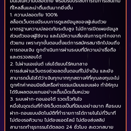
มั่นใจในความปลอดภัย พร้อมรับประสบการณ์การเล่นเกม
ที่ไหลลื่นและน่าตื่นเต้นมากยิ่งขึ้น
1. ความปลอดภัย 100%
สล็อตเว็บตรงมีระบบการดูแลข้อมูลของผู้เล่นด้วย
มาตรฐานความปลอดภัยระดับสูง ไม่มีการเปิดเผยข้อมูล
ส่วนตัวของผู้ใช้งาน และไม่มีความเสี่ยงในการถูกโกงจาก
ตัวแทน เพราะทุกขั้นตอนตั้งแต่การสมัครสมาชิกไปจนถึง
การถอนเงิน ถูกดำเนินการผ่านระบบที่มีความน่าเชื่อถือ
และตรวจสอบได้
2. ไม่ผ่านเอเย่นต์ เล่นได้แบบไร้คนกลาง
การเล่นผ่านเว็บตรงช่วยลดขั้นตอนที่ไม่จำเป็น และยัง
สามารถมั่นใจได้ว่าเงินทุกบาททุกสตางค์ที่คุณลงทุนจะไม่
ถูกหักค่าคอมมิชชั่นหรือค่าธรรมเนียมแอบแฝง ทำให้คุณ
ได้รับผลตอบแทนอย่างเต็มเม็ดเต็มหน่วย
3. ระบบฝาก-ถอนออโต้ รวดเร็วทันใจ
หนึ่งในจุดเด่นที่ทำให้เว็บตรงเป็นที่นิยมอย่างมาก คือระบบ
ฝาก-ถอนแบบอัตโนมัติที่ทำรายการได้ภายในไม่กี่วินาที
ไม่ต้องรอคิวนาน ไม่ต้องแอดไลน์ ไม่ต้องส่งสลิป
สามารถทำธุรกรรมได้ตลอด 24 ชั่วโมง สะดวกสบาย