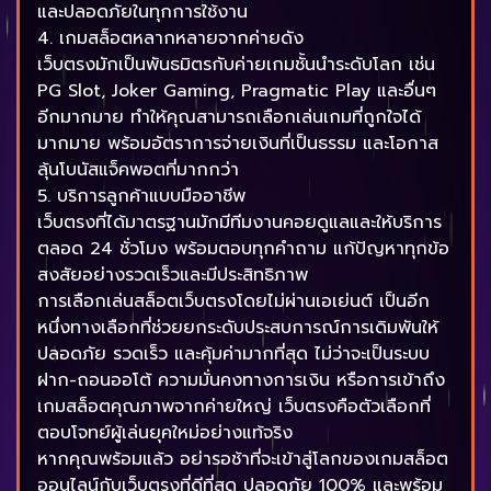
และปลอดภัยในทุกการใช้งาน
4. เกมสล็อตหลากหลายจากค่ายดัง
เว็บตรงมักเป็นพันธมิตรกับค่ายเกมชั้นนำระดับโลก เช่น
PG Slot, Joker Gaming, Pragmatic Play และอื่นๆ
อีกมากมาย ทำให้คุณสามารถเลือกเล่นเกมที่ถูกใจได้
มากมาย พร้อมอัตราการจ่ายเงินที่เป็นธรรม และโอกาส
ลุ้นโบนัสแจ็คพอตที่มากกว่า
5. บริการลูกค้าแบบมืออาชีพ
เว็บตรงที่ได้มาตรฐานมักมีทีมงานคอยดูแลและให้บริการ
ตลอด 24 ชั่วโมง พร้อมตอบทุกคำถาม แก้ปัญหาทุกข้อ
สงสัยอย่างรวดเร็วและมีประสิทธิภาพ
การเลือกเล่นสล็อตเว็บตรงโดยไม่ผ่านเอเย่นต์ เป็นอีก
หนึ่งทางเลือกที่ช่วยยกระดับประสบการณ์การเดิมพันให้
ปลอดภัย รวดเร็ว และคุ้มค่ามากที่สุด ไม่ว่าจะเป็นระบบ
ฝาก-ถอนออโต้ ความมั่นคงทางการเงิน หรือการเข้าถึง
เกมสล็อตคุณภาพจากค่ายใหญ่ เว็บตรงคือตัวเลือกที่
ตอบโจทย์ผู้เล่นยุคใหม่อย่างแท้จริง
หากคุณพร้อมแล้ว อย่ารอช้าที่จะเข้าสู่โลกของเกมสล็อต
ออนไลน์กับเว็บตรงที่ดีที่สุด ปลอดภัย 100% และพร้อม