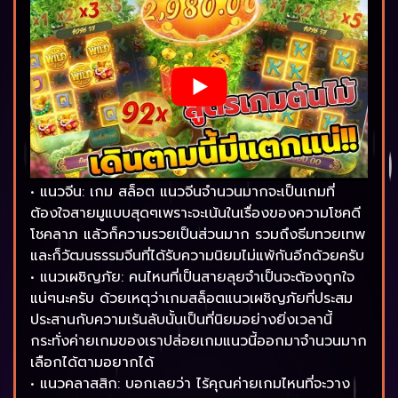
• แนวจีน: เกม สล็อต แนวจีนจำนวนมากจะเป็นเกมที่
ต้องใจสายมูแบบสุดๆเพราะจะเน้นในเรื่องของความโชคดี
โชคลาภ แล้วก็ความรวยเป็นส่วนมาก รวมถึงธีมทวยเทพ
และก็วัฒนธรรมจีนที่ได้รับความนิยมไม่แพ้กันอีกด้วยครับ
• แนวเผชิญภัย: คนไหนที่เป็นสายลุยจำเป็นจะต้องถูกใจ
แน่ๆนะครับ ด้วยเหตุว่าเกมสล็อตแนวเผชิญภัยที่ประสม
ประสานกับความเร้นลับนั้นเป็นที่นิยมอย่างยิ่งเวลานี้
กระทั่งค่ายเกมของเราปล่อยเกมแนวนี้ออกมาจำนวนมาก
เลือกได้ตามอยากได้
• แนวคลาสสิก: บอกเลยว่า ไร้คุณค่ายเกมไหนที่จะวาง