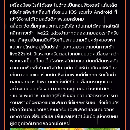
เครื่องมืออะไรก็ได้เลย ไม่ว่าจะเป็นคอมพิวเตอร์ แท็บเล็ต
หรือโทรศัพท์เคลื่อนที่ ทั้งระบบ iOS รวมทั้ง Android ก็
เข้าใช้งานได้โดยสวัสดิภาพเลยครับผม
สล็อต จัดเต็มทุกแนวเกมสุดจับใจ เล่นเกมได้หลากสไตล์!
คลิกทางเข้า live22 แล้วเข้ามาทดลองเกมของเราสิครับ
ผม ถ้าคุณเป็นคนนึงที่รังเกียจเล่นเกมเดิมๆซ้ำๆมองหา
แนวเกมใหม่ๆอยู่เป็นประจำ บอกเลยว่า เกมบนทางเข้า
live22slot นี่แหละนะครับตอบโจทย์แบบสุดๆเนื่องจากว่า
พวกเราเป็นสล็อตเว็บไซต์ตรงไม่ผ่านเอเย่นต์ที่ขึ้นตรงกับ
ค่ายเกมชั้นหนึ่งโดยยิ่งไปกว่านั้น ทำให้ท่านมีเกมให้เลือก
เล่นมากมายแนวร่วมกัน ซึ่งเกมพวกนี้นี่แหละครับเป็นคำ
ตอบของการค้นหาเกมใหม่ๆมีให้ท่านเลือกครบทุกแนว
อย่างแน่นอนครับผม มาทดลองดูแบบอย่างกันได้เลย
• แนวแฟนตาซี: คนใดที่รู้สึกชื่นชอบความวิจิตรตระการตา
งานสร้างก็จะต้องแนวแฟนตาซีนี่แหละครับผม ซึ่งมีเกมให้
เลือกจำนวนมากเลยล่ะนะครับ เอฟเฟกต์ของเกมวิจิตร
ตระการตา สีสันแจ่มใส เล่นเพลินๆได้ไม่มีเบื่อแน่ๆครับผม
ผู้ใดถูกใจก็มาทดลองกันได้เลย