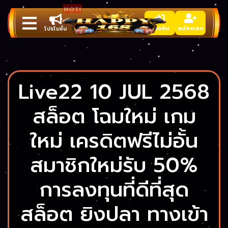
ล็อคอิน
สมัครเลย
โปรโมชั่น
Live22 10 JUL 2568
สล็อต โฉมใหม่ เกม
ใหม่ เครดิตฟรีไม่อั้น
สมาชิกใหม่รับ 50%
การลงทุนที่ดีที่สุด
สล็อต ยิงปลา ทางเข้า