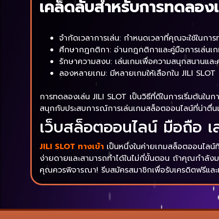
เคล็ดลับสำหรับการทดลองเ
จำกัดเวลาการเล่น: กำหนดเวลาที่คุณจะใช้ในการทด
ศึกษากฎกติกา: อ่านกฎกติกาและคู่มือการเล่นเก
รักษาความสงบ: เล่นเกมเพื่อความสนุกสนานและควา
ลองหลายเกม: มีหลายเกมให้เลือกใน JILI SLOT ล
การทดลองเล่น JILI SLOT เป็นวิธีที่ดีในการเริ่มต้นใ
สนุกกับประสบการณ์การเล่นเกมสล็อตออนไลน์ที่น่าตื่นเ
เว็บสล็อตออนไลน์ มือถือ 
JILI SLOT ทางเข้า
เป็นหนึ่งในค่ายเกมสล็อตออนไลน์
ง่ายดายและสามารถทำได้ในไม่กี่ขั้นตอน ถ้าคุณกำลัง
คุณควรพิจารณา! รีบสมัครสมาชิกเพื่อรับเครดิตฟรีและเร