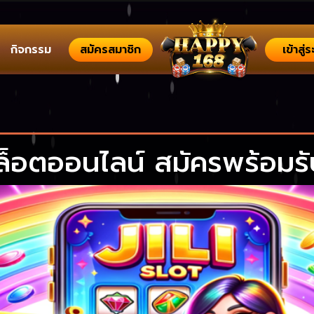
กิจกรรม
สมัครสมาชิก
เข้าสู่
สล็อตออนไลน์ สมัครพร้อมรับ