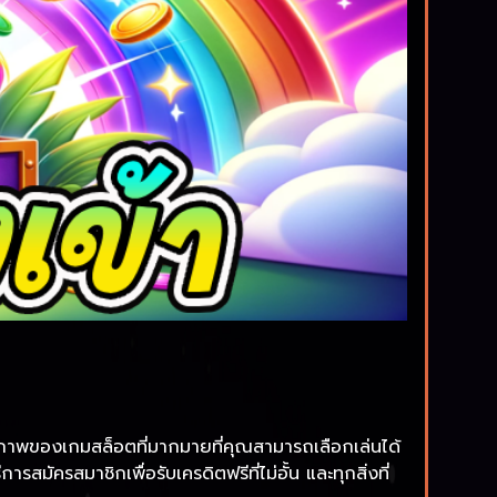
ภาพของเกมสล็อตที่มากมายที่คุณสามารถเลือกเล่นได้
การสมัครสมาชิกเพื่อรับเครดิตฟรีที่ไม่อั้น และทุกสิ่งที่