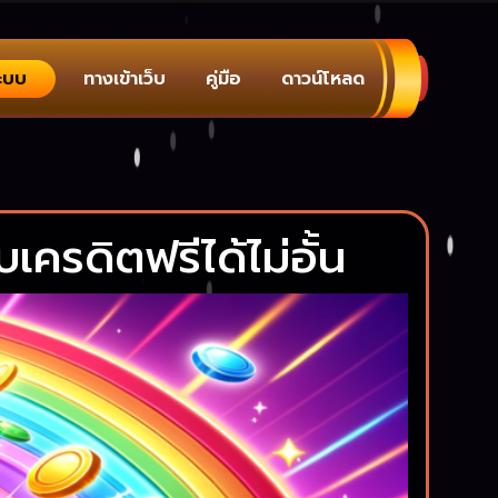
ระบบ
ทางเข้าเว็บ
คู่มือ
ดาวน์โหลด
เครดิตฟรีได้ไม่อั้น