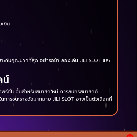
ยเงิน
มาะกับคุณมากที่สุด อย่ารอช้า ลองเล่น JILI SLOT และ
ลน์
ที่ไม่อั้นสำหรับสมาชิกใหม่ การสมัครสมาชิกก็
ในการชนะรางวัลมากมาย JILI SLOT อาจเป็นตัวเลือกที่