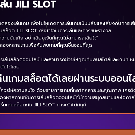
ล่น JILI SLOT
ลองเล่นเกม เพื่อไม่ให้เกิดการเล่นเกมเป็นนิสัยและเสี่ยงกับการเสี
มสล็อต JILI SLOT ให้เข้าใจในการเล่นและการชนะรางวัล
มบันเทิง อย่าเสี่ยงเงินที่คุณไม่สามารถเสียได้
องหลายเกมเพื่อค้นพบเกมที่คุณชื่นชอบที่สุด
นการเล่นสล็อตออนไลน์ และสามารถช่วยให้คุณค้นพบสไตล์และเกมที่เห
ต้นได้เลย
เล่นเกมสล็อตได้เลยผ่านระบบออนไ
ที่ควรให้ความสนใจ ด้วยรายการเกมที่หลากหลายและคุณภาพ เครดิตฟรี
มองหาสถานที่ในการเล่นสล็อตออนไลน์ที่มีความสนุกสนานและโอกาส
ิ่มเล่นสล็อตกับ JILI SLOT ทางเข้าได้ทันที