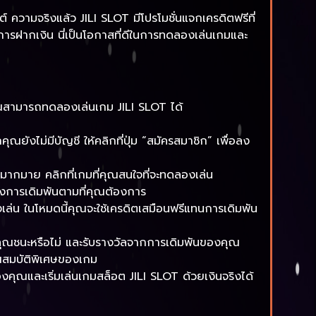
์ ความจริงแล้ว JILI SLOT มีโปรโมชั่นแจกเครดิตฟรีที่
ทำการฝากเงิน นี่เป็นโอกาสที่ดีในการทดลองเล่นเกมและ
่คุณสามารถทดลองเล่นเกม JILI SLOT ได้
คุณยังไม่มีบัญชี ให้คลิกที่ปุ่ม “สมัครสมาชิก” เพื่อลง
อกมากมาย คลิกที่เกมที่คุณสนใจที่จะทดลองเล่น
ต่งการเดิมพันตามที่คุณต้องการ
เล่น ในโหมดนี้คุณจะใช้เครดิตเสมือนฟรีแทนการเดิมพัน
คุณชนะหรือไม่ และรับรางวัลจากการเดิมพันของคุณ
ุณสมบัติพิเศษของเกม
คุณและเริ่มเล่นเกมสล็อต JILI SLOT ด้วยเงินจริงได้