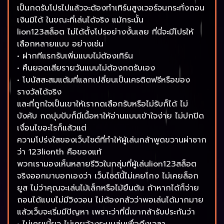
เป็นกดรับโปรไปแล้วจะต้องทำเทิร์นสูงเวอร์จนกระทั่งถอน
เงินมิได้ ในขณะที่เล่นได้จริง แม้กระนั้น
lion123สล็อต ไม่ได้ตั้งโปรอย่างงั้นเลย ที่นี่จะมีโปรให้
เลือกหลายแบบ อย่างเช่น
• ฝากทีแรกรับเพิ่มแบบไม่ต้องเทิร์น
• คืนยอดเสียรายวันแบบไม่ต้องกดรับเอง
• โบนัสสะสมแต้มที่แลกเปลี่ยนเป็นเครดิตฟรีหรือของ
รางวัลได้จริง
และที่ถูกใจเป็นเขาให้เรากดเลือกรับหรือไม่รับก็ได้ ไม่
บังคับ กดปุบปับก็มีเนื้อหาให้อ่านแบบเข้าใจง่าย ไม่ปกปิด
เงื่อนไขอะไรก็แล้วแต่
ความโปร่งใสของเว็บไซต์ที่ทำให้ผู้เล่นกล้าพูดขวานผ่าซาก
ว่า 123lionth คือของแท้
พวกเรามองเห็นหลายรีวิวในกลุ่มที่ผู้เล่นlion123สล็อต
จริงออกมาบอกเองว่า เว็บไซต์นี้ไม่เคยโกง ไม่เคยล็อก
ยูส ไม่ว่าคุณจะเล่นไม้เล็กหรือไม้ยืนต้น ถ้าหากได้ก็จ่าย
ถอนได้แบบไม่มีวิงวอน ไม่ต้องกลัวว่าพอเล่นได้มากมาย
แล้วเว็บจะเริ่มมีปัญหา เพราะว่าที่นี่เขากล้ารับประกันว่า
• ไม่เคยเบี้ยว ไม่เคยอ้างระบบล่มเพื่อดึงเวลา