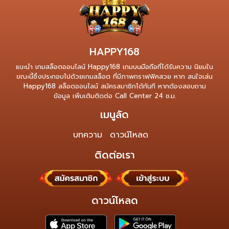
HAPPY168
แนะนำ เกมสล็อตออนไลน์ Happy168 เกมบนมือถือที่ได้รับความ นิยมใน
ขณะนี้ซึ่งประกอบไปด้วยเกมสล็อต ที่มีภาพกราฟฟิคสวย หาก สนใจเล่น
Happy168 สล็อตออนไลน์ สมัครสมาชิกได้ทันที หากต้องสอบถาม
ข้อมูล เพิ่มเติมติดต่อ Call Center 24 ช.ม.
เมนูลัด
บทความ
ดาวน์โหลด
ติดต่อเรา
ดาวน์โหลด