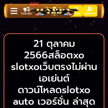
ล็อคอิน
สมัครเลย
โปรโมชั่น
21 ตุลาคม
2566สล็อตxo
slotxoเว็บตรงไม่ผ่าน
เอเย่นต์
ดาวน์โหลดslotxo
auto เวอร์ชั่น ล่าสุด