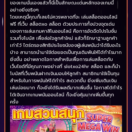
ของเกมนั่นเองแล้วก็นี่เป็นลักษณะเด่นหลักของเกมนี้
อย่างยิ่งจริงๆ
โดยเหตุนี้คุณก็เลยไม่ควรพลาดที่จะ เล่นสล็อตออนไลน์
ฟรี ที่เว็บ สล็อตxo สล็อต ด้วยประการทั้งปวงจุดเด่น
ของการเล่นเกมคาสิโนออนไลน์ คือการอัดฉีดโปรโมชั่น
รวมทั้งโบนัส เพื่อล่อใจลูกค้าใหม่ แล้วก็รักษาฐานลูกค้า
เก่าไว้ ไตร่ตรองสิทธิประโยชน์ของผู้เล่นพนันว่าได้รับอะไร
บ้าง สามารถนำมาใช้ต่อยอดเป็นทุนเดิมพันให้ได้กำไรมาก
ยิ่งขึ้น อย่าพลาดโอกาสสำหรับเพื่อการเล่นสล็อตกับ
เว็บไซต์ที่มีคุณภาพอย่างที่ slotxo24hr สล็อต และก็นำ
โบนัสที่เว็บพนันฝากเงินมอบให้ลูกค้า สมาชิกมาใช้เป็นทุน
สำหรับในการพนันให้ได้กำไร สะดวกขึ้น ยิ่งเพิ่มเติมเงิน
เล่นบ่อยมาก ก็จะยิ่งได้รับผลดีมากเพิ่มขึ้น โอกาสได้กำไร
ได้เงินจากเกมพนันออนไลน์ ก็จะยิ่งคุ้มมากเพิ่มขึ้นทุก
ครั้ง