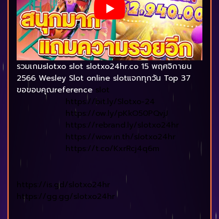
รวมเกมslotxo slot slotxo24hr.co 15 พฤศจิกายน
2566 Wesley Slot online slotแจกทุกวัน Top 37
ขอขอบคุณreference
slot
https://bit.ly/Slotxo-24
https://ow.ly/pKkO50PQvjJ
https://rebrand.ly/slotxo24hr
https://wow.in.th/slotxo24hr
https://t.co/KxrRcj4q6m
https://is.gd/slotxo24hr
https://gg.gg/slotxo24hr