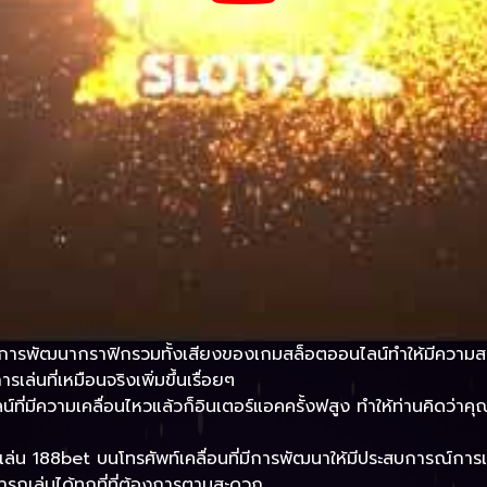
อสำหรับการพัฒนากราฟิกรวมทั้งเสียงของเกมสล็อตออนไลน์ทำให้มีค
ล่นที่เหมือนจริงเพิ่มขึ้นเรื่อยๆ
น์ที่มีความเคลื่อนไหวแล้วก็อินเตอร์แอคครั้งฟสูง ทำให้ท่านคิดว่าค
เล่น 188bet บนโทรศัพท์เคลื่อนที่มีการพัฒนาให้มีประสบการณ์การเล
รถเล่นได้ทุกที่ที่ต้องการตามสะดวก