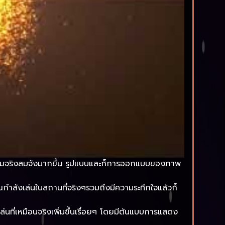
วามสมจริงสมจังมากขึ้น รูปแบบและก็การออกแบบของภาพ
ุณกำลังเล่นในสถานที่จริงๆรวมถึงมีความระทึกใจแล้วก็
่นที่เหมือนจริงเพิ่มขึ้นเรื่อยๆ โดยมีต้นแบบการแสดง