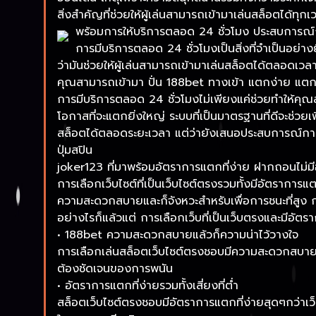
สิ่งสำคัญที่ช่วยให้ผู้เล่นสามารถเข้ามาเล่นสล็อตได้ทุ
พร้อมการให้บริการตลอด 24 ชั่วโมง ประสบการณ์การ
การมีบริการตลอด 24 ชั่วโมงเป็นสิ่งที่จำเป็นอย่างย
ว่ามันช่วยให้ผู้เล่นสามารถเข้ามาเล่นสล็อตได้ตลอดเว
คุณสามารถเข้ามา ปั่น 188bet ทางเข้า แตกง่าย แต
การมีบริการตลอด 24 ชั่วโมงไม่เพียงแค่ช่วยทำให้คุ
โอกาสที่จะแตกยิ่งใหญ่ ระบบที่เป็นมาตรฐานที่ดีจะช่วย
สล็อตได้ตลอดระยะเวลา แต่ว่ายังเสนอประสบการณ์การเล่
ปุ่มสปิน
joker123 ที่มาพร้อมอัตราการแตกที่ง่าย ฝากถอนไม่ม
การเลือกเว็บไซต์ที่เป็นเว็บไซต์ตรงรวมทั้งมีอัตราการ
ความสะดวกสบายและก็จังหวะสำหรับเพื่อการชนะที่สูง กา
อย่างไรก็แล้วแต่ การเลือกเว็บที่เป็นเว็บตรงและมีอัตรา
• 188bet ความสะดวกสบายแล้วก็ความน่าไว้วางใจ
การเลือกเล่นสล็อตเว็บไซต์ตรงชอบมีความสะดวกสบายและ
ต้องชัดเจนของการพนัน
• อัตราการแตกที่ง่ายรวมทั้งเสี่ยงที่ต่ำ
สล็อตเว็บไซต์ตรงชอบมีอัตราการแตกที่ง่ายสุดๆกว่าเว็บอ