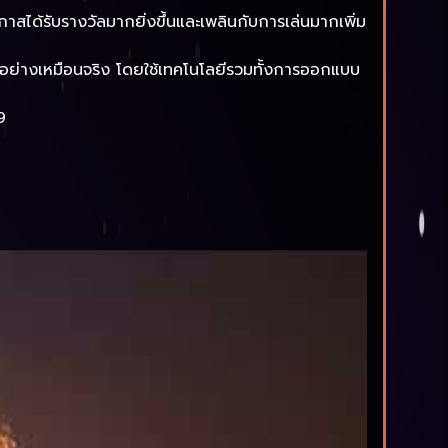
กาสได้รับรางวัลมากยิ่งขึ้นและเพลินกับการเล่นมากเพิ่ม
ึ้นอย่างเหมือนจริง โดยใช้เทคโนโลยีรวมทั้งการออกแบบ
9