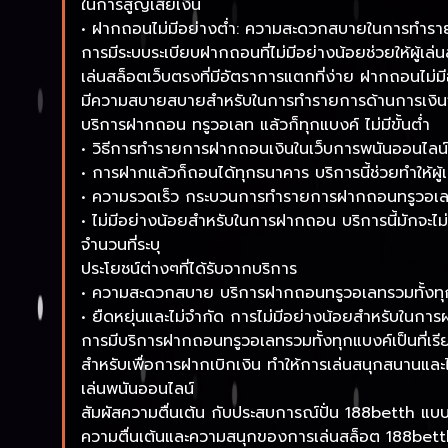
ในการสูญเสียเงิน
• ฝากถอนไม่มีอย่างต่ำ: ความสะดวกสบายในการทำร
การมีระบบระเบียบฝากถอนที่ไม่มีอย่างน้อยช่วยให้ผู้เ
เล่นสล็อตเว็บตรงที่มีอัตราการแตกที่ง่าย ฝากถอนไม่มีอย
มีความสบายสบายสำหรับในการทำรายการด้านการเงินจะ
บริการฝากถอน ทรูวอเลท แล้วก็ทุกแบงค์ ไม่มีขั้นต่ำ
• วิธีการทำรายการฝากถอนเงินในเว็บการพนันออนไลน์เป็น
• การฝากแล้วก็ถอนได้ทุกธนาคาร บริการนี้ช่วยทำให้
• ความรวดเร็ว กระบวนการทำรายการฝากถอนทรูวอเลทแล้
• ไม่มีอย่างน้อยสำหรับในการฝากถอน บริการนี้มักจะ
จำนวนที่ระบุ
ประโยชน์ต่างๆที่ได้รับจากบริการ
• ความสะดวกสบาย บริการฝากถอนทรูวอเลทรวมทั้งทุกธน
• ยืดหยุ่นและไม่จำกัด การไม่มีอย่างน้อยสำหรับในก
การมีบริการฝากถอนทรูวอเลทรวมทั้งทุกแบงค์เป็นที่เรี
สำหรับเพื่อการฝากเบิกเงิน ทำให้การเล่นสนุกสนานและไม
เล่นพนันออนไลน์
สัมผัสความตื่นเต้น กับประสบการณ์ปั่น 188betth แบ
ความตื่นเต้นและความสนุกของการเล่นสล็อต 188betth เป