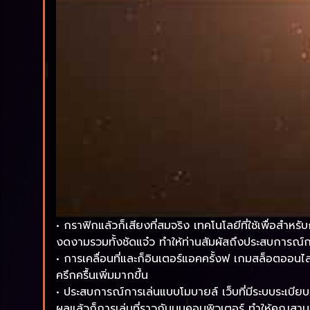
• กราฟิกแล้วก็เสียงที่สมจริง เทคโนโลยีที่ใช้เพื่
งดงามรวมทั้งชัดแจ๋ว ทำให้ท่านสัมผัสถึงประสบการณ์การเ
• การเคลื่อนที่และก็อินเตอร์แอคครั้งฟ เกมสล็อตออนไล
ครึกครื้นเพิ่มมากขึ้น
• ประสบการณ์การเล่นแบบโมบายล์ เว็บที่มีระบบระเบียบ
ผลแล้วก็การเล่นที่ราวกับบนคอมพิวเตอร์ ทำให้คุณสามา