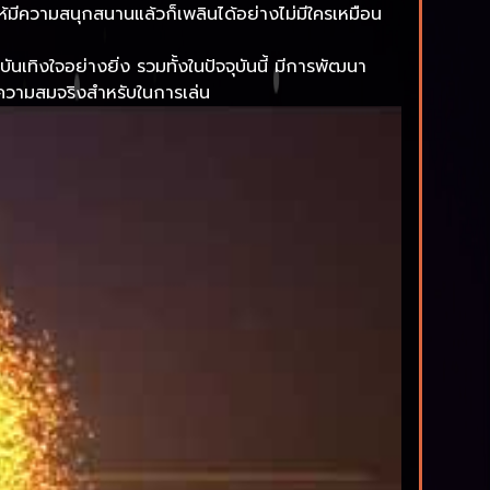
ให้มีความสนุกสนานแล้วก็เพลินได้อย่างไม่มีใครเหมือน
ันเทิงใจอย่างยิ่ง รวมทั้งในปัจจุบันนี้ มีการพัฒนา
มความสมจริงสำหรับในการเล่น