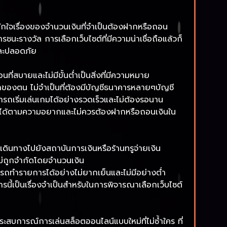
นักใจเรื่องของจำนวนเงินที่จำเป็นต้องฝากหรือถอน
รชนะรางวัล การเลือกเว็บไซต์ที่มีความน่าเชื่อถือแล้วก็
และปลอดภัย
ี่สบายและไม่มีขั้นต่ำเป็นสิ่งที่มีความหมาย
กของตน ไม่จำเป็นที่ต้องมีบัญชีธนาคารหลายๆบัญชี
ถเริ่มเล่นเกมได้อย่างรวดเร็วและไม่ต้องรอนาน
การได้ตามความอยากและไม่ควรต้องฝากหรือถอนเงินใน
ดินทางไปยังสถาบันการเงินหรือร้านทรูจ่ายเงิน
ม่ถูกจำกัดโดยจำนวนเงิน
ารถทำรายการได้อย่างไม่ยากเย็นและไม่มีอย่างต่ำ
รนี้เป็นเรื่องจำเป็นสำหรับในการพิจารณาเลือกเว็บไซต์
ะสบการณ์การเล่นสล็อตออนไลน์แบบใหม่ที่ไม่ซ้ำใคร ที่