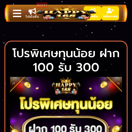
ล็อคอิน
สมัครเลย
โปรโมชั่น
โปรพิเศษทุนน้อย ฝาก
100 รับ 300