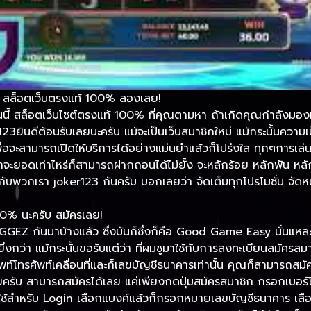
ง สล็อตเว็บตรงแท้ 100% ลองเลย!
ี้ สล็อตเว็บไซต์ตรงแท้ 100% ที่คุณตามหา ถ้าเกิดคุณกำลังมองหาเ
3ยินดีต้อนรับเลยนะครับ แม้จะเป็นเว็บสมาชิกใหม่ แม้กระนั้นความเป
อจะสามารถเปิดให้บริการได้อย่างแม่นยำแล้วก็โปร่งใส ทุกๆการเล
่ว่าจะยอดเท่าไหร่ก็สามารถฝากถอนได้ไม่ยั้ง จะหลักร้อย หลักพัน ห
ับพวกเรา joker123 กันครับ บอกเลยว่า จัดเต็มทุกโปรโมชั่น จัดหน
0% นะครับ สมัครเลย!
 GGEZ กันมาบ้างแล้ว ซึ่งมันก็ซึ่งก็คือ Good Game Easy นั่นแหละครั
งกว่า แม้กระนั้นขอรับแต่ว่า ที่ผมชูมาใช้กับการลงทะเบียนสมัครสมา
ัพท์โทรศัพท์เคลื่อนที่และก็เลขบัญชีธนาคารเท่านั้น คุณก็สามารถสมั
ยครับ สามารถสมัครได้เลย แค่เพียงกดปุ่มสมัครสมาชิก กรอกเบอร์โท
ได้ใช้สำหรับ Login เลือกแบงค์แล้วก็กรอกหมายเลขบัญชีธนาคาร เล