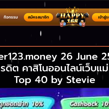
กิจกรรม
สมัครสมาชิก
เข้าสู่
ker123.money 26 June 2
ดิต คาสิโนออนไลน์เว็บแม่ 
Top 40 by Stevie