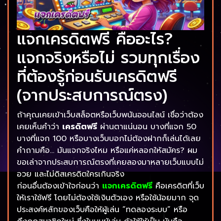
แจกเครดิตฟรี คืออะไร?
แจกจริงหรือไม่ รวมทุกเรื่อง
ที่ต้องรู้ก่อนรับเครดิตฟรี
(จากประสบการณ์ตรง)
ถ้าคุณเคยเข้าเว็บสล็อตหรือเว็บพนันออนไลน์ เชื่อว่าต้อง
เคยเห็นคำว่า
เครดิตฟรี
ผ่านตาแน่นอน บางที่แจก 50
บางที่แจก 100 หรือบางเว็บบอกไม่ต้องฝากก็เล่นได้เลย
คำถามคือ… มันแจกจริงไหม หรือแค่หลอกให้สมัคร? ผม
ขอเล่าจากประสบการณ์ตรงที่เคยลองมาหลายเว็บแบบไม่
อวย และไม่ดิสเครดิตใครเกินจริง
ก่อนอื่นต้องเข้าใจก่อนว่า
แจกเครดิตฟรี
คือเครดิตที่เว็บ
ให้เราใช้ฟรี โดยไม่ต้องใช้เงินตัวเอง หรือใช้น้อยมาก จุด
ประสงค์หลักของเว็บคือให้ผู้เล่น “ทดลองระบบ” หรือ