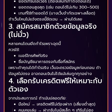
ยอดเทิร์นโอเวอร์ (ต้องเล่นกี่เท่าถึงถอนได้)
ยอดถอนสูงสุด (เช่น ถอนได้ไม่เกิน 300–500)
เกมที่ใช้ทำยอดได้ (บางเว็บจำกัดเฉพาะสล็อต)
ถ้าเว็บไหนไม่แจ้งตรงนี้ชัดเจน → ผ่านได้เลย
3. สมัครสมาชิกด้วยข้อมูลจริง
(ไม่มั่ว)
หลายคนโดนยึดกำไรเพราะจุดนี้
ควรใช้:
เบอร์โทรศัพท์จริง
ชื่อบัญชีธนาคารตรงกับชื่อที่สมัคร
เพราะถ้าคุณได้กำไรจริง เว็บจะตรวจข้อมูลก่อนถอน ถ้า
ข้อมูลไม่ตรง อาจถอนเงินไม่ได้แม้เล่นถูกทุกอย่าง
4. เลือกรับเครดิตฟรีให้เหมาะกับ
ตัวเอง
จากประสบการณ์ ถ้าเน้นปลอดภัย:
มือใหม่ → เครดิตฟรีไม่ต้องฝาก (เสี่ยงต่ำสุด)
คนเคยเล่น → ฝากรับโบนัสเล็ก ๆ เทิร์นไม่สูง