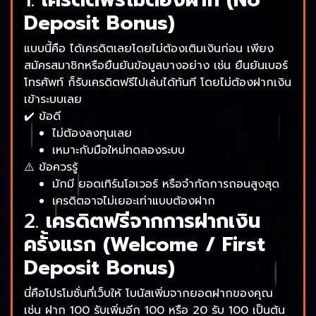
Deposit Bonus)
แบบนี้คือ ได้เครดิตเลยโดยไม่ต้องเติมเงินก่อน เพียง
สมัครสมาชิกหรือยืนยันข้อมูลบางอย่าง เช่น ยืนยันเบอร์
โทรศัพท์ ก็รับเครดิตฟรีไปเล่นได้ทันที โดยไม่ต้องฝากเงิน
เข้าระบบเลย
✔️ ข้อดี
ไม่ต้องลงทุนเลย
เหมาะกับมือใหม่ทดลองระบบ
⚠️ ข้อควรรู้
มักมี ยอดเทิร์นโอเวอร์ หรือจำกัดการถอนสูงสุด
เครดิตอาจไม่เยอะเท่าแบบต้องฝาก
2.
เครดิตฟรีจากการฝากเงิน
ครั้งแรก (Welcome / First
Deposit Bonus)
นี่คือโปรโมชั่นที่เว็บให้ โบนัสเพิ่มจากยอดฝากของคุณ
เช่น ฝาก 100 รับเพิ่มอีก 100 หรือ 20 รับ 100 เป็นต้น