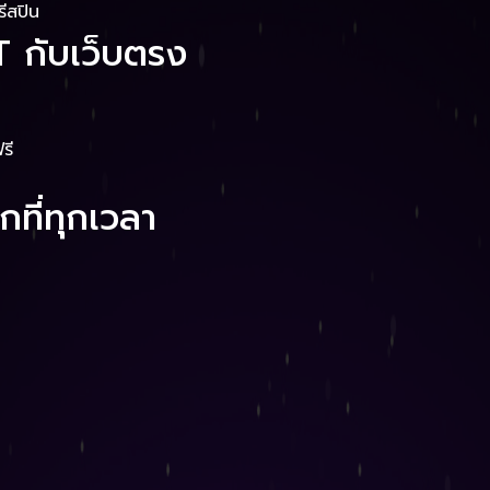
รีสปิน
T กับเว็บตรง
รี
กที่ทุกเวลา