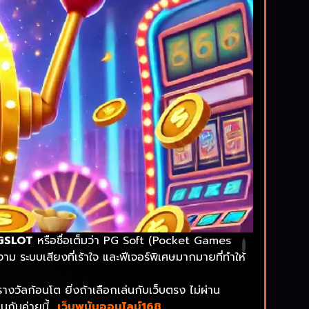
GSLOT
หรือชื่อเต็มว่า PG Soft (Pocket Games
าม ระบบเสียงที่เร้าใจ และฟีเจอร์พิเศษมากมายที่ทำให้
รางวัลก้อนโต ยิ่งถ้าเลือกเล่นกับเว็บตรง ไม่ผ่าน
ุนกับค่ายนี้
เว็บพนันออนไลน์168