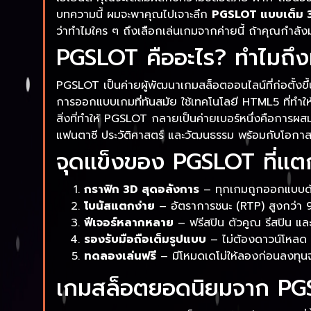
บทความนี้ ผมจะพาคุณไปเจาะลึก
PGSLOT แบบเต็ม 
ว่าทำไมใคร ๆ ถึงเลือกเล่นเกมจากค่ายนี้ ถ้าคุณกำล
PGSLOT คืออะไร? ทำไมถึงม
PGSLOT เป็นค่ายผู้พัฒนาเกมสล็อตออนไลน์ที่ก่อตั้งขึ
การออกแบบเกมที่ทันสมัย ใช้เทคโนโลยี HTML5 ที่ทำให้เ
สิ่งที่ทำให้ PGSLOT กลายเป็นค่ายเบอร์หนึ่งคือการ
แฟนตาซี ประวัติศาสตร์ และวัฒนธรรม พร้อมกับโอกาสรั
จุดแข็งของ PGSLOT ที่แตก
กราฟิก 3D สุดอลังการ
– ทุกเกมถูกออกแบบด้ว
โบนัสแตกง่าย
– อัตราการชนะ (RTP) สูงกว่า
ฟีเจอร์หลากหลาย
– ฟรีสปิน ตัวคูณ รีสปิน และ
รองรับมือถือเต็มรูปแบบ
– ไม่ต้องดาวน์โหลด เล
ทดลองเล่นฟรี
– มีโหมดเดโม่ให้ลองก่อนลงทุนจ
เกมสล็อตยอดนิยมจาก PGS