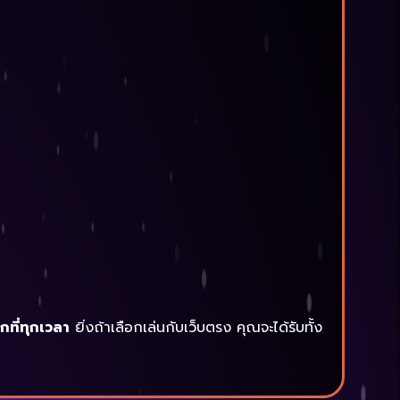
ที่ทุกเวลา
ยิ่งถ้าเลือกเล่นกับเว็บตรง คุณจะได้รับทั้ง