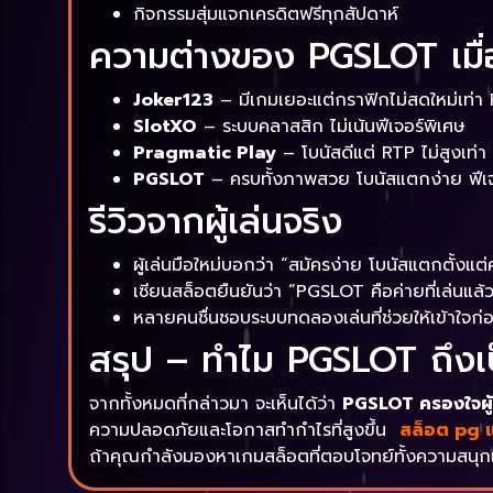
กิจกรรมสุ่มแจกเครดิตฟรีทุกสัปดาห์
ความต่างของ PGSLOT เมื่อเ
Joker123
– มีเกมเยอะแต่กราฟิกไม่สดใหม่เท่า
SlotXO
– ระบบคลาสสิก ไม่เน้นฟีเจอร์พิเศษ
Pragmatic Play
– โบนัสดีแต่ RTP ไม่สูงเท
PGSLOT
– ครบทั้งภาพสวย โบนัสแตกง่าย ฟีเจอ
รีวิวจากผู้เล่นจริง
ผู้เล่นมือใหม่บอกว่า “สมัครง่าย โบนัสแตกตั้งแต่
เซียนสล็อตยืนยันว่า “PGSLOT คือค่ายที่เล่นแล้วคุ
หลายคนชื่นชอบระบบทดลองเล่นที่ช่วยให้เข้าใจก่
สรุป – ทำไม PGSLOT ถึงเป
จากทั้งหมดที่กล่าวมา จะเห็นได้ว่า
PGSLOT ครองใจผู้
ความปลอดภัยและโอกาสทำกำไรที่สูงขึ้น
สล็อต pg 
ถ้าคุณกำลังมองหาเกมสล็อตที่ตอบโจทย์ทั้งความสนุ