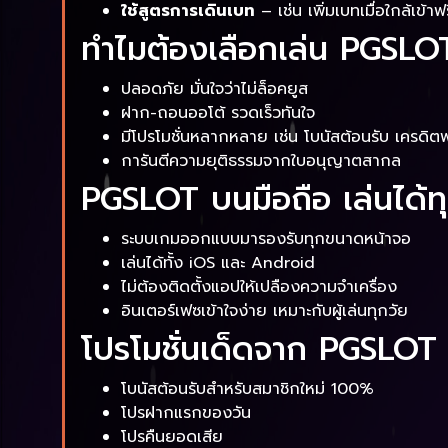
ใช้สูตรการเดินเบท
– เช่น เพิ่มเบทเมื่อใกล้เข้าฟ
ทำไมต้องเลือกเล่น PGSLO
ปลอดภัย มั่นใจว่าไม่ล็อคยูส
ฝาก-ถอนออโต้ รวดเร็วทันใจ
มีโปรโมชั่นหลากหลาย เช่น โบนัสต้อนรับ เครดิตฟ
การันตีความยุติธรรมจากใบอนุญาตสากล
PGSLOT บนมือถือ เล่นได้ทุ
ระบบเกมออกแบบมารองรับทุกขนาดหน้าจอ
เล่นได้ทั้ง iOS และ Android
ไม่ต้องติดตั้งแอปให้เปลืองความจำเครื่อง
อินเตอร์เฟซเข้าใจง่าย เหมาะกับผู้เล่นทุกวัย
โปรโมชั่นเด็ดจาก PGSLOT
โบนัสต้อนรับสำหรับสมาชิกใหม่ 100%
โปรฝากแรกของวัน
โปรคืนยอดเสีย