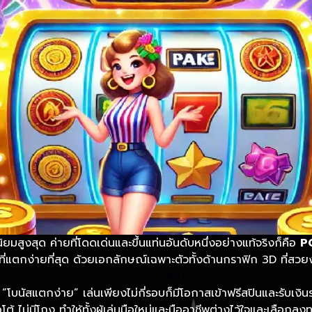
ยมสูงสุด ค่ายที่โดดเด่นและขึ้นแท่นอันดับหนึ่งอย่างแท้จริงก็คือ
P
ตที่แตกง่ายที่สุด ด้วยเอกลักษณ์เฉพาะตัวทั้งด้านกราฟิก 3D ที่สวยง
อง “โบนัสแตกง่าย” เล่นเพียงไม่กี่รอบก็มีโอกาสเข้าฟรีสปินและรับเงิน
ไม่มีโกง ทำให้ทั้งผู้เล่นมือใหม่และมืออาชีพต่างไว้ใจและเลือกลงท