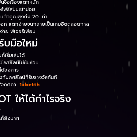
นชื่อเรื่องแตกหนัก
ร์ฟรีสปินเข้าบ่อย
มตัวคูณสูงถึง 20 เท่า
จอก แตกง่ายจนกลายเป็นเกมฮิตตลอดกาล
่าย ฟีเจอร์เพียบ
ับมือใหม่
็เริ่มเล่นได้
ีเพย์ไลน์ไม่ซับซ้อน
่ต้องการ
ับเพย์ไลน์ก็รับรางวัลทันที
าใจกติกา
1xbetth
T ให้ได้กำไรจริง
้
ก็ยิ่งมาก