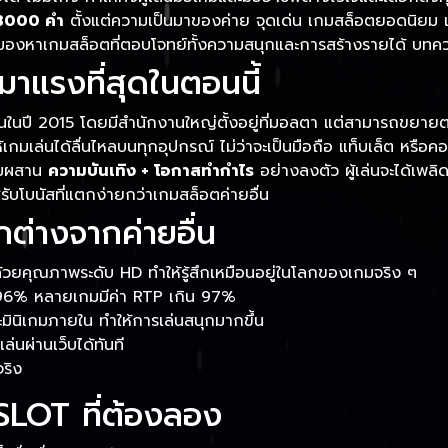
3000 คำ
ตั้งแต่ความเป็นมาของค่าย จุดเด่น เกมสล็อตยอดนิยม เทคน
ังมองหาเกมสล็อตที่ตอบโจทย์ทั้งความสนุกและการสร้างรายได้ บทคว
าแรงที่สุดในตอนนี้
้นในปี 2015 โดยมีสำนักงานใหญ่ตั้งอยู่ที่มอลตา แต่สามารถขยายตล
กมเล่นได้ลื่นไหลบนทุกอุปกรณ์ ไม่ว่าจะเป็นมือถือ แท็บเล็ต หรือค
ผสมผสาน
ความบันเทิง + โอกาสทำกำไร
อย่างลงตัว ผู้เล่นจะได้เพ
บโบนัสที่แตกง่ายกว่าเกมสล็อตค่ายอื่น
ต่างจากค่ายอื่น
ยคุณภาพระดับ HD ทำให้รู้สึกเหมือนอยู่ในโลกของเกมจริง ๆ
 96% หลายเกมมีค่า RTP เกิน 97%
มินิเกมภายใน ทำให้การเล่นสนุกมากขึ้น
่นผ่านเว็บได้ทันที
ริง
LOT ที่ต้องลอง