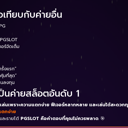
ทียบกับค่ายอื่น
 PG
่า PGSLOT
ร์จัดเต็ม
ครั้งแรก”
้มที่สุด”
อนลงทุน
็นค่ายสล็อตอันดับ 1
เล่นเพราะความแตกง่าย ฟีเจอร์หลากหลาย และเล่นได้สะดวกทุก
แตกง่าย
กและรายได้
PGSLOT คือคำตอบที่คุณไม่ควรพลาด
🎯