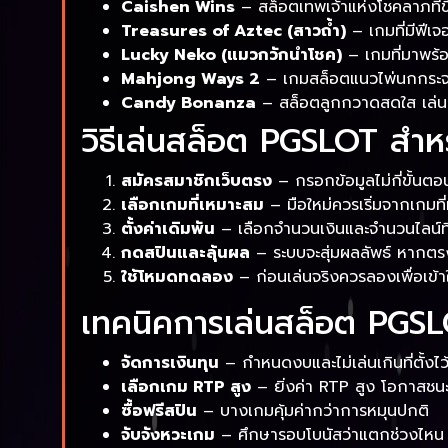
Caishen Wins
– สล็อตเทพเจ้าแห่งโชคลาภที่ขึ้
Treasures of Aztec (สาวถ้ำ)
– เกมที่มีฟีเจอ
Lucky Neko (แมวกวักนำโชค)
– เกมที่มาพร้อ
Mahjong Ways 2
– เกมสล็อตแนวไพ่นกกระ
Candy Bonanza
– สล็อตลูกกวาดสดใส เล่นง
วิธีเล่นสล็อต PGSLOT สำหร
สมัครสมาชิกเว็บตรง
– กรอกข้อมูลไม่กี่ขั้นตอนก
เลือกเกมที่เหมาะสม
– มือใหม่ควรเริ่มจากเกมที่ม
ตั้งค่าเดิมพัน
– เลือกจำนวนเงินและจำนวนไลน์ที
กดสปินและลุ้นผล
– ระบบจะสุ่มผลลัพธ์ หากตรงก
ใช้โหมดทดลอง
– ก่อนเล่นจริงควรลองเพื่อเข้
เทคนิคการเล่นสล็อต PGSLO
จัดการเงินทุน
– กำหนดงบและไม่เล่นเกินที่ตั้งไว
เลือกเกม RTP สูง
– ยิ่งค่า RTP สูง โอกาสชนะ
ซื้อฟรีสปิน
– บางเกมคุ้มค่ากว่าการหมุนปกติ
จับจังหวะเกม
– ศึกษารอบโบนัสว่าแตกช่วงไหน