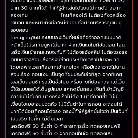
พอได้มาเจอเว็บสล็อตที่ ฝาก-ถอนไม่มีขั้นต่ำ จะฝาก 20
บาท 30 บาทก็ได้ ทำให้รู้สึกเล่นได้แบบไม่กดดัน อยาก
ลองเกม
hengjing168
ไหนก็ลองได้ ไม่ต้องกังวลเรื่อง
เงินจม และเหมาะทั้งมือใหม่กับคนที่อยากบริหารทุนแบบ
รอบคอบ
hengjing168 ระบบของเว็บที่ผมใช้ถือว่าออกแบบมาดี
หน้าเว็บไม่รก เมนูหาไม่ยาก ฝากเงินแค่ไม่กี่ขั้นตอน โอน
เสร็จเงินเข้าเกมแทบจะทันที ไม่ต้องแจ้งสลิป ไม่ต้องรอแอ
ดมินตรวจสอบ ซึ่งตรงนี้ช่วยประหยัดเวลาไปเยอะมาก
โดยเฉพาะเวลาที่อยากเข้าเกมไวๆ หรือมีเวลาว่างไม่นาน
ส่วนเรื่อง ถอนเงิน เป็นจุดที่ผมประทับใจที่สุด จากที่เคย
เจอเว็บถอนช้า รอเป็นชั่วโมง หรือบางทีต้องทวง แต่เว็บ
นี้ใช้ระบบออโต้เต็มรูปแบบ แค่กดยื่นถอน เงินก็เข้าบัญชี
ภายในไม่กี่นาที บางครั้งเร็วไม่ถึง 1 นาทีด้วยซ้ำ ไม่มี
เงื่อนไขเยอะจนปวดหัว ไม่มีขั้นต่ำในการถอน จะถอนได้
มากได้น้อยก็ถอนได้จริง ตรงนี้ทำให้รู้สึกมั่นใจว่าเป็นเว็บที่
โอนจริง ไม่กั๊ก ไม่ดึงเวลา
เครดิตฟรี 50 ขั้นต่ำ 0 ทำรายการเร็ว ทดลองเล่นฟรี
เครดิตฟรี 50 ขั้นต่ำ 0 ฝากถอนทันใจ ทดลองเล่น