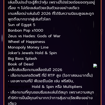
เล่นเป็นประจำจะรู้สึกว่าคุ้ม เพราะมีโปรช่วยต่อยอดทุนอยู่
เรื่อย ๆ ไม่ต้องเล่นด้วยเงินตัวเองอย่างเดียว
เกมสล็อตน่าเล่นในปี 2026 ที่ได้รับความนิยมสูงและถูก
พูดถึงมากจากผู้เล่นทั่วโลก
Sun of Egypt 5
Bonbon Pop x1000
Zeus vs Hades: Gods of War
Wheel of Happiness
Monopoly Money Line
Joker’s Jewels Hold & Spin
Big Bass Splash
Book of Dead
เคล็ดลับเลือกเกมสล็อตในปี 2026
• เลือกเกมเครดิตฟรี ที่มี RTP สูง (โอกาสชนะมากขึ้น)
• มองหาเกมที่มี ฟีเจอร์โบนัส เช่น ฟรีสปิน,
hengjing168
Hold & Spin หรือ Multipliers
• เลือกเกมที่คุณชอบธีมและเล่นได้สนุก เพราะความสนุก
ทำให้การปั่นมีคุณค่ามากกว่าการลุ้นรางวัลเพียงอย่าง
เดียว