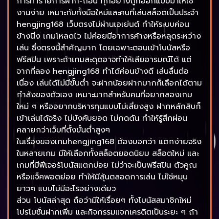
การทำรายการฝาก-ถอน ทุกอย่างถูกออกแบบมาให้ใช้
งานง่าย เหมาะกับทั้งมือใหม่และคนที่เล่นสล็อตเป็นประจำ
hengjing168 เว็บตรงไม่ผ่านเอเย่นต์ ทำให้ระบบค่อน
ข้างนิ่ง เกมโหลดไว ไม่ค่อยมีอาการค้างหรือหลุดระหว่าง
เล่น ซึ่งตรงนี้สำคัญมาก โดยเฉพาะตอนเข้าโบนัสหรือ
ฟรีสปิน เพราะถ้าเกมสะดุดอาจทำให้เสียอารมณ์ได้ แต่
จากที่ลอง hengjing168 ทำได้ค่อนข้างดี เล่นลื่นต่อ
เนื่อง เล่นได้ไม่มีขั้นต่ำ จะฝากน้อยฝากมากก็เลือกได้ตาม
กำลังของตัวเอง เหมาะมากสำหรับคนที่อยากลองเกม
ใหม่ ๆ หรืออยากบริหารทุนแบบไม่เสี่ยงสูง ฝากหลักสิบก็
เข้าเล่นได้จริง ไม่บังคับยอด ไม่กดดัน ทำให้รู้สึกผ่อน
คลายกว่าเว็บที่ตั้งขั้นต่ำสูงๆ
ในเรื่องของเกมhengjing168 ต้องบอกว่า แตกง่ายจริง
ในหลายเกม มีให้เลือกทั้งสล็อตยอดนิยม สล็อตใหม่ และ
เกมที่มีฟีเจอร์โบนัสแตกบ่อย ไม่ว่าจะเป็นฟรีสปิน ตัวคูณ
หรือแจ็คพอตย่อย ทำให้มีลุ้นตลอดการเล่น ไม่ใช่หมุน
ยาวๆ แบบไม่มีอะไรอย่างเดียว
ส่วน โบนัสล่าสุด ถือว่ามีให้เรื่อยๆ ทั้งโบนัสสมาชิกใหม่
โปรโมชั่นฝากเพิ่ม และกิจกรรมแจกเครดิตเป็นระยะ ๆ ถ้า