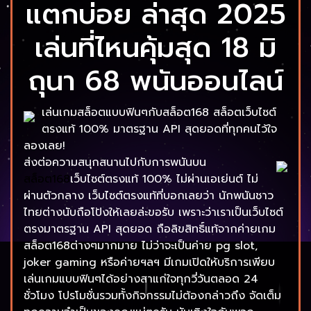
แตกบ่อย ล่าสุด 2025
เล่นที่ไหนคุ้มสุด 18 มิ
ถุนา 68 พนันออนไลน์
เล่นเกมสล็อตแบบฟินๆกับสล็อต168 สล็อตเว็บไซต์
ตรงแท้ 100% มาตรฐาน API สุดยอดที่ทุกคนไว้ใจ
ลองเลย!
ส่งต่อความสนุกสนานไปกับการพนันบน
สล็อต168
เว็บไซต์ตรงแท้ 100% ไม่ผ่านเอเย่นต์ ไม่
ผ่านตัวกลาง เว็บไซต์ตรงแท้ที่บอกเลยว่า นักพนันชาว
ไทยต่างนับถือโป้งให้เลยล่ะขอรับ เพราะว่าเราเป็นเว็บไซต์
ตรงมาตรฐาน API สุดยอด ถือลิขสิทธิ์แท้จากค่ายเกม
สล็อต168ต่างๆมากมาย ไม่ว่าจะเป็นค่าย pg slot,
joker gaming หรือค่ายฯลฯ มีเกมเปิดให้บริการเพียบ
เล่นเกมแบบฟินๆได้อย่างสาแก่ใจทุกวี่วันตลอด 24
ชั่วโมง โปรโมชั่นรวมทั้งกิจกรรมไม่ต้องกล่าวถึง จัดเต็ม