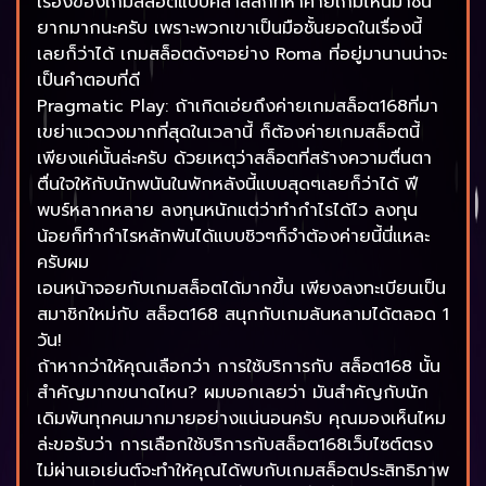
เรื่องของเกมสล็อตแบบคลาสสิกที่หาค่ายเกมไหนมาชน
ยากมากนะครับ เพราะพวกเขาเป็นมือชั้นยอดในเรื่องนี้
เลยก็ว่าได้ เกมสล็อตดังๆอย่าง Roma ที่อยู่มานานน่าจะ
เป็นคำตอบที่ดี
Pragmatic Play: ถ้าเกิดเอ่ยถึงค่ายเกมสล็อต168ที่มา
เขย่าแวดวงมากที่สุดในเวลานี้ ก็ต้องค่ายเกมสล็อตนี้
เพียงแค่นั้นล่ะครับ ด้วยเหตุว่าสล็อตที่สร้างความตื่นตา
ตื่นใจให้กับนักพนันในพักหลังนี้แบบสุดๆเลยก็ว่าได้ ฟี
พบร์หลากหลาย ลงทุนหนักแต่ว่าทำกำไรได้ไว ลงทุน
น้อยก็ทำกำไรหลักพันได้แบบชิวๆก็จำต้องค่ายนี้นี่แหละ
ครับผม
เอนหน้าจอยกับเกมสล็อตได้มากขึ้น เพียงลงทะเบียนเป็น
สมาชิกใหม่กับ สล็อต168 สนุกกับเกมล้นหลามได้ตลอด 1
วัน!
ถ้าหากว่าให้คุณเลือกว่า การใช้บริการกับ สล็อต168 นั้น
สำคัญมากขนาดไหน? ผมบอกเลยว่า มันสำคัญกับนัก
เดิมพันทุกคนมากมายอย่างแน่นอนครับ คุณมองเห็นไหม
ล่ะขอรับว่า การเลือกใช้บริการกับสล็อต168เว็บไซต์ตรง
ไม่ผ่านเอเย่นต์จะทำให้คุณได้พบกับเกมสล็อตประสิทธิภาพ