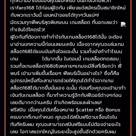
ทุกความจำเป็นของคุณแน่ๆครับ บันเทิงใจกับพวก
เราfaro168 ได้ก่อนผู้ใดกัน เพียงแต่สมัครเป็นสมาชิกใหม่
กับพวกเราวันนี้ เอนหน้าจอยได้ทุกๆวันแน่ๆ!
มัดรวมทุกฟีพบร์สุดพิเศษบน เกมสล็อต ที่บอกเลยว่า
ทำเงินได้โคตรไว!
ผู้ใดกันที่ต้องการทำกำไรกับเกมสล็อต168ได้นั้น จะต้อง
มาอ่านบทความนี้ก่อนเลยนะครับ เนื่องจากคุณจะเล่นเกม
สล็อต168ได้แบบบันเทิงใจเยอะขึ้น รวมทั้งยังทำกำไรบน
เกม
สล็อต168
ได้มากขึ้น ในตอนนี้ เกมสล็อตทดสอบ
รวมทั้งเกมสล็อต168จริงหลายๆเกมจะมีสิ่งที่เรียกว่า ฟี
พบร์ เข้ามาเพิ่มขึ้นเรื่อยๆ ฟีพบร์เป็นอย่างไร? ซึ่งก็คือ
อุปกรณ์หนึ่งที่จะสามารถช่วยให้คุณได้กำไรจากเกม
สล็อต168ได้มากขึ้นนั่นเอง ฉะนั้น ก่อนที่จะคุณจะเข้ามาทำ
เงินกับเกมสล็อต ก็มาทำความรู้จักกับฟีเจอร์ต่างๆก่อน
เลยดีมากกว่านะครับ ถ้าเกิดพร้อมและฝ่าเลย!
ฟรีสปิน: เมื่อคุณได้เครื่องหมาย Scatter หรือ Bonus
ครบจากที่เกมกำหนด คุณจะได้สปินฟรีตามเงื่อนไขใน
ทันทีครับผม คุณจะสามารถสปินฟรีแบบไม่ต้องจ่ายอะไร
เลย โอกาสแตกใหญ่ในระยะนี้จะสูงขึ้นอีกด้วยครับผม