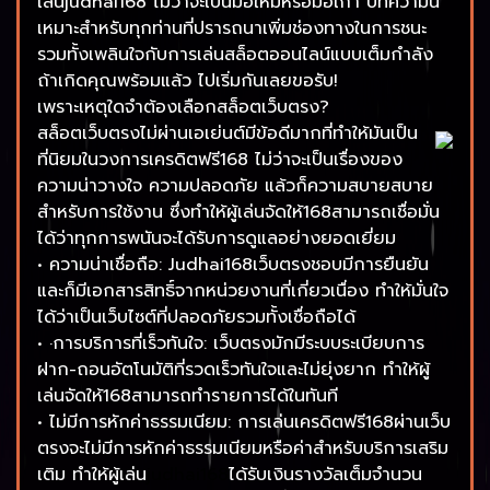
เล่นjudhai168 ไม่ว่าจะเป็นมือใหม่หรือมือเก๋า บทความนี้
เหมาะสำหรับทุกท่านที่ปรารถนาเพิ่มช่องทางในการชนะ
รวมทั้งเพลินใจกับการเล่นสล็อตออนไลน์แบบเต็มกำลัง
ถ้าเกิดคุณพร้อมแล้ว ไปเริ่มกันเลยขอรับ!
เพราะเหตุใดจำต้องเลือกสล็อตเว็บตรง?
สล็อตเว็บตรงไม่ผ่านเอเย่นต์มีข้อดีมากที่ทำให้มันเป็น
ที่นิยมในวงการเครดิตฟรี168 ไม่ว่าจะเป็นเรื่องของ
ความน่าวางใจ ความปลอดภัย แล้วก็ความสบายสบาย
สำหรับการใช้งาน ซึ่งทำให้ผู้เล่นจัดให้168สามารถเชื่อมั่น
ได้ว่าทุกการพนันจะได้รับการดูแลอย่างยอดเยี่ยม
• ความน่าเชื่อถือ: Judhai168เว็บตรงชอบมีการยืนยัน
และก็มีเอกสารสิทธิ์จากหน่วยงานที่เกี่ยวเนื่อง ทำให้มั่นใจ
ได้ว่าเป็นเว็บไซต์ที่ปลอดภัยรวมทั้งเชื่อถือได้
• ·การบริการที่เร็วทันใจ: เว็บตรงมักมีระบบระเบียบการ
ฝาก-ถอนอัตโนมัติที่รวดเร็วทันใจและไม่ยุ่งยาก ทำให้ผู้
เล่นจัดให้168สามารถทำรายการได้ในทันที
• ไม่มีการหักค่าธรรมเนียม: การเล่นเครดิตฟรี168ผ่านเว็บ
ตรงจะไม่มีการหักค่าธรรมเนียมหรือค่าสำหรับบริการเสริม
เติม ทำให้ผู้เล่น
judhai168
ได้รับเงินรางวัลเต็มจำนวน