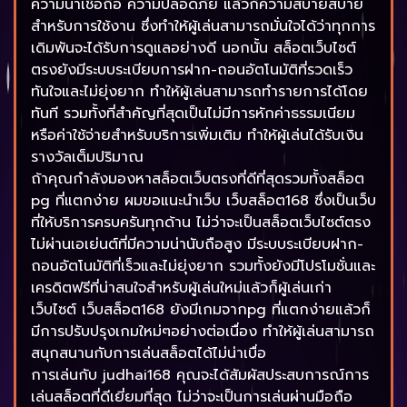
ความน่าเชื่อถือ ความปลอดภัย แล้วก็ความสบายสบาย
สำหรับการใช้งาน ซึ่งทำให้ผู้เล่นสามารถมั่นใจได้ว่าทุกการ
เดิมพันจะได้รับการดูแลอย่างดี นอกนั้น สล็อตเว็บไซต์
ตรงยังมีระบบระเบียบการฝาก-ถอนอัตโนมัติที่รวดเร็ว
ทันใจและไม่ยุ่งยาก ทำให้ผู้เล่นสามารถทำรายการได้โดย
ทันที รวมทั้งที่สำคัญที่สุดเป็นไม่มีการหักค่าธรรมเนียม
หรือค่าใช้จ่ายสำหรับบริการเพิ่มเติม ทำให้ผู้เล่นได้รับเงิน
รางวัลเต็มปริมาณ
ถ้าคุณกำลังมองหาสล็อตเว็บตรงที่ดีที่สุดรวมทั้งสล็อต
pg ที่แตกง่าย ผมขอแนะนำเว็บ เว็บสล็อต168 ซึ่งเป็นเว็บ
ที่ให้บริการครบครันทุกด้าน ไม่ว่าจะเป็นสล็อตเว็บไซต์ตรง
ไม่ผ่านเอเย่นต์ที่มีความน่านับถือสูง มีระบบระเบียบฝาก-
ถอนอัตโนมัติที่เร็วและไม่ยุ่งยาก รวมทั้งยังมีโปรโมชั่นและ
เครดิตฟรีที่น่าสนใจสำหรับผู้เล่นใหม่แล้วก็ผู้เล่นเก่า
เว็บไซต์ เว็บสล็อต168 ยังมีเกมจากpg ที่แตกง่ายแล้วก็
มีการปรับปรุงเกมใหม่ๆอย่างต่อเนื่อง ทำให้ผู้เล่นสามารถ
สนุกสนานกับการเล่นสล็อตได้ไม่น่าเบื่อ
การเล่นกับ judhai168 คุณจะได้สัมผัสประสบการณ์การ
เล่นสล็อตที่ดีเยี่ยมที่สุด ไม่ว่าจะเป็นการเล่นผ่านมือถือ