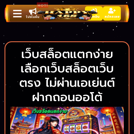
ล็อคอิน
สมัครเลย
โปรโมชั่น
เว็บสล็อตแตกง่าย
เลือกเว็บสล็อตเว็บ
ตรง ไม่ผ่านเอเย่นต์
ฝากถอนออโต้