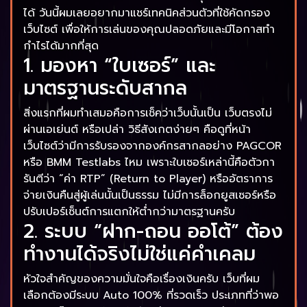
ได้ วันนี้ผมเลยอยากมาแชร์เทคนิคส่วนตัวที่ใช้คัดกรอง
เว็บไซต์ เพื่อให้การเล่นของคุณปลอดภัยและมีโอกาสทำ
กำไรได้มากที่สุด
1. มองหา “ใบเซอร์” และ
มาตรฐานระดับสากล
สิ่งแรกที่ผมทำเสมอคือการเช็คว่าเว็บนั้นเป็น เว็บตรงไม่
ผ่านเอเย่นต์ หรือเปล่า วิธีสังเกตง่ายๆ คือดูที่หน้า
เว็บไซต์ว่ามีการรับรองจากองค์กรสากลอย่าง PAGCOR
หรือ BMM Testlabs ไหม เพราะใบเซอร์เหล่านี้คือตัวกา
รันตีว่า “ค่า RTP” (Return to Player) หรืออัตราการ
จ่ายเงินคืนสู่ผู้เล่นนั้นเป็นธรรม ไม่มีการล็อกยูสเซอร์หรือ
ปรับเปอร์เซ็นต์การแตกให้ต่ำกว่ามาตรฐานครับ
2. ระบบ “ฝาก-ถอน ออโต้” ต้อง
ทำงานได้จริงไม่ใช่แค่คำเคลม
หัวใจสำคัญของความมั่นใจคือเรื่องเงินครับ เว็บที่ผม
เลือกต้องมีระบบ Auto 100% ที่รวดเร็ว ประเภทที่ว่าพอ