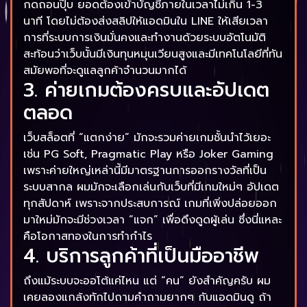
กดถอนปุ๊บ ยอดต้องเข้าบัญชีภายในเวลาไม่เกิน 1-3
นาที โดยไม่ต้องส่งสลิปให้แอดมินใน LINE ให้เสียเวลา
การที่ระบบการเงินมั่นคงและทำงานด้วยระบบอัตโนมัติ
สะท้อนว่าเว็บนั้นมีเงินทุนหมุนเวียนสูงและมีเทคโนโลยีที่ทัน
สมัยพอที่จะดูแลลูกค้าจำนวนมากได้
3. ค่ายเกมต้องครบและอัปเดต
ตลอด
เว็บสล็อตที่ “แตกง่าย” มักจะรวมค่ายเกมชั้นนำไว้เยอะ
เช่น PG Soft, Pragmatic Play หรือ Joker Gaming
เพราะค่ายใหญ่เหล่านี้มีมาตรฐานการออกรางวัลที่เป็น
ระบบสากล ผมมักจะเลือกเล่นกับเว็บที่มีเกมใหม่ๆ อัปเดต
ทุกสัปดาห์ เพราะจากประสบการณ์ เกมที่เพิ่งปล่อยออก
มาใหม่มักจะมีช่วงเวลา “แจก” เพื่อดึงดูดผู้เล่น ซึ่งนี่แหละ
คือโอกาสทองในการทำกำไร
4. บริการลูกค้าที่เป็นมืออาชีพ
ถึงแม้ระบบจะออโต้แค่ไหน แต่ “คน” ยังสำคัญครับ ผม
เคยลองแกล้งทักไปถามคำถามยากๆ กับแอดมินดู ถ้า