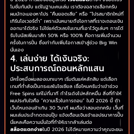
โมชั่นกันยับ แต่ในฐานะคนเล่น เราต้องฉลาดเลือกครับ
ผมมักจะมองหาโปร “คืนยอดเสีย” หรือ “โปรสมาชิกใหม่ที่
เทิร์นโอเวอร์ต่ำ” เพราะมันหมายถึงโอกาสที่เราจะถอนเงิน
ออกมาได้จริง ไม่ใช่แค่ตัวเลขในเกมที่เอาไว้ดูเล่นๆ การได้
รับโบนัสเพิ่มมาสัก 50% หรือ 100% คือการเพิ่มจำนวน
ครั้งในการปั่น ซึ่งเท่ากับเพิ่มโอกาสเข้าสู่ช่วง Big Win
นั่นเอง
4. เล่นง่าย ได้เงินจริง:
ประสบการณ์ถอนหลักแสน
มีครั้งหนึ่งผมลองเบทเบาๆ เริ่มต้นแค่หลักสิบ แต่เลือก
เกมที่กำลังเป็นกระแสในโซเชียล เชื่อไหมครับว่าเข้าช่วง
Free Spins แค่ไม่กี่นาที กำไรเด้งไปหลักหมื่น สิ่งที่ทำให้
ผมประทับใจคือ “ความเร็วในการถอน” ในปี 2026 นี้ ถ้า
เว็บไหนถอนช้าเกิน 30 วินาที ผมถือว่าสอบตกครับ เว็บที่
ผมเล่นประจำกดถอนปุ๊บ แจ้งเตือนเงินเข้าแอปธนาคารปั๊บ
นี่แหละคือความมั่นใจที่ทำให้เรากล้าเล่นต่อ
สล็อตแตกง่าย
ในปี 2026 ไม่ได้หมายความว่าคุณจะชนะ