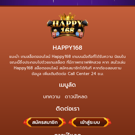
HAPPY168
แนะนำ เกมสล็อตออนไลน์ Happy168 เกมบนมือถือที่ได้รับความ นิยมใน
ขณะนี้ซึ่งประกอบไปด้วยเกมสล็อต ที่มีภาพกราฟฟิคสวย หาก สนใจเล่น
Happy168 สล็อตออนไลน์ สมัครสมาชิกได้ทันที หากต้องสอบถาม
ข้อมูล เพิ่มเติมติดต่อ Call Center 24 ช.ม.
เมนูลัด
บทความ
ดาวน์โหลด
ติดต่อเรา