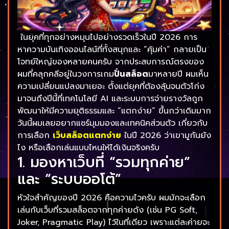
ในยุคที่ทุกอย่างหมุนไปอย่างรวดเร็วในปี 2026 การ
หาความบันเทิงออนไลน์ที่ทั้งสนุกและ “คุ้มค่า” กลายเป็น
โจทย์ใหญ่ของหลายคนครับ จากประสบการณ์ตรงของ
ผมที่คลุกคลีอยู่ในวงการเกม
ปั่นสล็อต
มาหลายปี ผมเห็น
ความเปลี่ยนแปลงมาเยอะ ตั้งแต่ยุคที่ต้องลุ้นจนตัวโก่ง
มาจนถึงปีนี้ที่เทคโนโลยี AI และระบบการจ่ายรางวัลถูก
พัฒนาให้มีความยุติธรรมและ “แตกง่าย” ขึ้นกว่าเดิมมาก
วันนี้ผมเลยอยากแชร์มุมมองและเทคนิคส่วนตัว เกี่ยวกับ
การเลือก
เว็บสล็อตแตกง่าย
ในปี 2026 ว่าเขามูกันยัง
ไง หรือเลือกเล่นแบบไหนให้ได้เงินจริงครับ
1. มองหาเว็บที่ “รวมทุกค่าย”
และ “ระบบออโต้”
หัวใจสำคัญของปี 2026 คือความไวครับ ผมมักจะเลือก
เล่นกับเว็บที่รวมสล็อตจากทุกค่ายดัง (เช่น PG Soft,
Joker, Pragmatic Play) ไว้ในที่เดียว เพราะแต่ละค่ายจะ