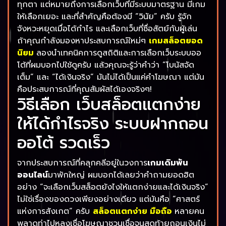
ทุกตา แต่หมายถึงการเลือกเว็บที่มีระบบมาตรฐาน มีเกม
ให้เลือกเยอะ และที่สำคัญคือต้องมี “วินัย” ครับ รู้จัก
จังหวะหยุดเมื่อได้กำไร และเลือกเว็บที่ซื่อสัตย์กับผู้เล่น
ถ้าคุณกำลังมองหาประสบการณ์ใหม่ๆ
เกมสล็อตยอด
นิยม
ลองนำเทคนิคการดูสถิติและการเลือกเว็บระบบออ
โต้ที่ผมบอกไปใช้ดูครับ แล้วคุณจะรู้ว่าคำว่า “โบนัสจัด
เต็ม” และ “ได้เงินจริง” มันไม่ได้เป็นแค่คำโฆษณา แต่มัน
คือประสบการณ์ที่คุณสัมผัสได้เองจริงๆ!
วิธีเลือก เว็บสล็อตแตกง่าย
ให้ได้กำไรจริง ระบบฝากถอน
ออโต้ รวดเร็ว
จากประสบการณ์ที่คลุกคลีอยู่ในวงการ
เกมเดิมพัน
ออนไลน์
มาพักใหญ่ ผมบอกได้เลยว่าคำถามยอดฮิต
อย่าง “จะเลือกเว็บสล็อตยังไงให้แตกง่ายและได้เงินจริง”
ไม่ใช่เรื่องของดวงเพียงอย่างเดียว แต่มันคือ “ศาสตร์
แห่งการสังเกต” ครับ
สล็อตแตกง่าย มือถือ
หลายคน
พลาดท่าไปหลงเชื่อโฆษณาชวนเชื่อจนสุดท้ายถอนเงินไม่