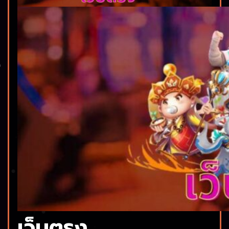
เว็บตรง