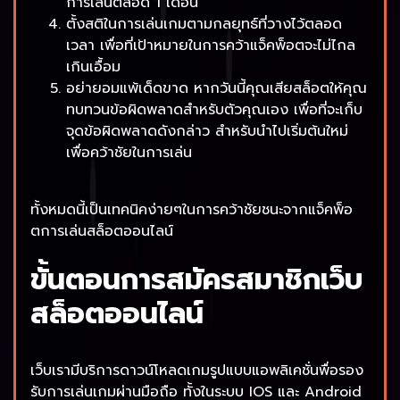
การเล่นตลอด 1 เดือน
ตั้งสติในการเล่นเกมตามกลยุทธ์ที่วางไว้ตลอด
เวลา เพื่อที่เป้าหมายในการคว้าแจ็คพ็อตจะไม่ไกล
เกินเอื้อม
อย่ายอมแพ้เด็ดขาด หากวันนี้คุณเสียสล็อตให้คุณ
ทบทวนข้อผิดพลาดสำหรับตัวคุณเอง เพื่อที่จะเก็บ
จุดข้อผิดพลาดดังกล่าว สำหรับนำไปเริ่มต้นใหม่
เพื่อคว้าชัยในการเล่น
ทั้งหมดนี้เป็นเทคนิคง่ายๆในการคว้าชัยชนะจากแจ็คพ็อ
ตการเล่นสล็อตออนไลน์
ขั้นตอนการสมัครสมาชิกเว็บ
สล็อตออนไลน์
เว็บเรามีบริการดาวน์โหลดเกมรูปแบบแอพลิเคชั่นพื่อรอง
รับการเล่นเกมผ่านมือถือ ทั้งในระบบ IOS และ Android