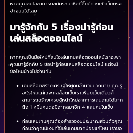
หากคุณสนใจสามารถสมัครสมาชิกที่ลิ้งค์ทางเข้าเว็บตรง
ข้างบนได้เลย
มารู้จักกับ 5 เรื่องน่ารู้ก่อน
เล่นสล็อตออนไลน์
หากคุณเป็นมือใหม่ที่สนใจเล่นเกมสล็อตออนไลน์เราจะพา
คุณมารู้จักกับ 5 ข้อน่ารู้ก่อนเล่นสล็อตออนไลน์ แต่จะมี
ข้อไหนบ้างไปอ่านกัน
เกมสล็อตสร้างเศรษฐีให้ผู้คนจำนวนมากมาย คุณรู้
อะไรไหมแค่เฉพาะสล็อตเว็บเราเพียงเว็บเดียวก็
สามารถสร้างเศรษฐีหน้าใหม่จากการเล่นเกมได้มาก
ถึง 1 หมื่นคนต่อปีจากสมาชิก 4 แสนคนในเว็บ
ก่อนเล่นเกมคุณต้องสำรวจงบประมาณส่วนตัวคุณ
ก่อนว่าคุณมีเงินที่ใช้เล่นเกมมากน้อยแค่ไหน เราขอ