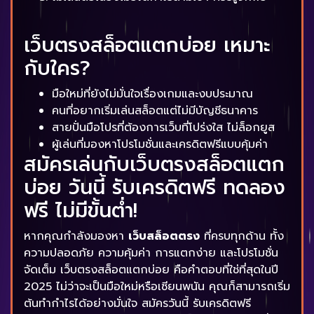
เว็บตรงสล็อตแตกบ่อย เหมาะ
กับใคร?
มือใหม่ที่ยังไม่มั่นใจเรื่องเกมและงบประมาณ
คนที่อยากเริ่มเล่นสล็อตแต่ไม่มีบัญชีธนาคาร
สายปั่นมือโปรที่ต้องการเว็บที่โปร่งใส ไม่ล็อกยูส
ผู้เล่นที่มองหาโปรโมชั่นและเครดิตฟรีแบบคุ้มค่า
สมัครเล่นกับเว็บตรงสล็อตแตก
บ่อย วันนี้ รับเครดิตฟรี ทดลอง
ฟรี ไม่มีขั้นต่ำ!
หากคุณกำลังมองหา
เว็บสล็อตตรง
ที่ครบทุกด้าน ทั้ง
ความปลอดภัย ความคุ้มค่า การแตกง่าย และโปรโมชั่น
จัดเต็ม เว็บตรงสล็อตแตกบ่อย คือคำตอบที่ใช่ที่สุดในปี
2025 ไม่ว่าจะเป็นมือใหม่หรือเซียนพนัน คุณก็สามารถเริ่ม
ต้นทำกำไรได้อย่างมั่นใจ สมัครวันนี้ รับเครดิตฟรี