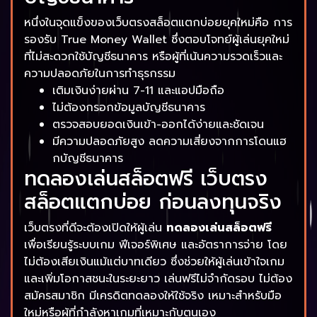
หนึ่งในจุดแข็งของเว็บตรงสล็อตแตกบ่อยยุคใหม่คือ การ
รองรับ True Money Wallet ซึ่งตอบโจทย์ผู้เล่นยุคใหม่
ที่ไม่สะดวกใช้บัญชีธนาคาร หรือผู้ที่เน้นความรวดเร็วและ
ความปลอดภัยในการทำธุรกรรม
เติมเงินง่ายผ่าน 7-11 และแอปมือถือ
ไม่ต้องกรอกข้อมูลบัญชีธนาคาร
ตรวจสอบยอดเงินเข้า-ออกได้ง่ายและชัดเจน
มีความปลอดภัยสูง ลดความเสี่ยงจากการโดนแฮ
กบัญชีธนาคาร
ทดลองเล่นสล็อตฟรี เว็บตรง
สล็อตแตกบ่อย ก่อนลงทุนจริง
เว็บตรงที่ดีจะต้องเปิดให้ผู้เล่น
ทดลองเล่นสล็อตฟรี
เพื่อเรียนรู้ระบบเกม ฟีเจอร์พิเศษ และอัตราการจ่าย โดย
ไม่ต้องเสียเงินแม้แต่บาทเดียว ซึ่งช่วยให้ผู้เล่นเข้าใจเกม
และเพิ่มโอกาสชนะในระยะยาว เล่นฟรีไม่จำกัดรอบ ไม่ต้อง
สมัครสมาชิก มีเครดิตทดลองให้ใช้จริง เหมาะสำหรับมือ
ใหม่หรือผู้ที่กำลังหาเกมที่เหมาะกับตนเอง