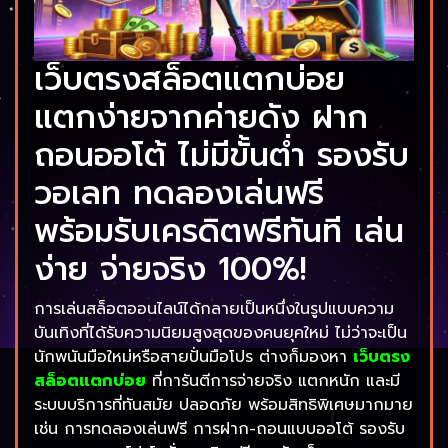
เว็บตรงสล็อตแตกบ่อย
แตกง่ายจากค่ายดัง ฝาก
ถอนออโต้ ไม่มีขั้นต่ำ รองรับ
วอเลท ทดลองเล่นฟรี
พร้อมรับเครดิตฟรีทันที เล่น
ง่าย จ่ายจริง 100%!
การเล่นสล็อตออนไลน์ได้กลายเป็นหนึ่งในรูปแบบความ
บันเทิงที่ได้รับความนิยมสูงสุดของคนยุคใหม่ ไม่ว่าจะเป็น
นักพนันมือใหม่หรือสายปั่นมือโปร ต่างก็มองหา
เว็บตรง
สล็อตแตกบ่อย
ที่การันตีการจ่ายจริง แตกหนัก และมี
ระบบบริการที่ทันสมัย ปลอดภัย พร้อมสิทธิพิเศษมากมาย
เช่น การทดลองเล่นฟรี การฝาก-ถอนแบบออโต้ รองรับ