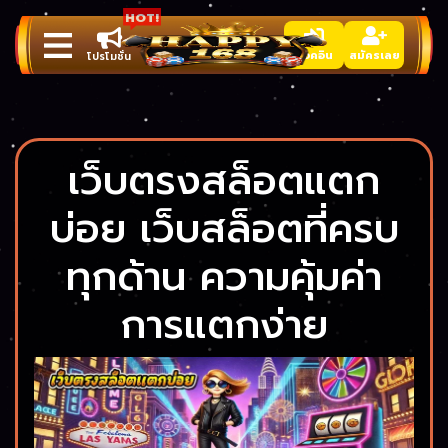
ล็อคอิน
สมัครเลย
โปรโมชั่น
เว็บตรงสล็อตแตก
บ่อย เว็บสล็อตที่ครบ
ทุกด้าน ความคุ้มค่า
การแตกง่าย