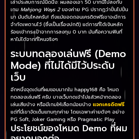
เล่าประสบการณ์นิดนึง: ผมลองเอา 50 บาทนี้ไปลงกับ
เกม
Mahjong Ways 2
ของค่าย PG ปรากฏว่าปั่นไปปั่น
มา มันดันไหลครับ! ถึงแม้ยอดถอนเครดิตฟรีเขาจะมีการ
จำกัดเพดานไว้ (ซึ่งเป็นเรื่องปกติ) แต่การที่ได้เงินหลัก
ร้อยเข้ากระเป๋าจากการลงทุน 0 บาท มันคือความฟินที่
หาไม่ได้จากที่ไหนจริงๆ
ระบบทดลองเล่นฟรี (Demo
Mode) ที่ไม่ได้มีไว้ประดับ
เว็บ
อีกหนึ่งจุดเด่นที่ผมชอบมากใน happy168 คือ โหมด
ทดลองเล่นฟรี ครับ บางเว็บกดเข้าไปแล้วหน้าทดลอง
เล่นเสียบ้าง หรือมีเกมให้เลือกน้อยบ้าง
แจกเครดิตฟรี
แต่ที่นี่เขาจัดเต็มแทบทุกค่าย โดยเฉพาะค่ายดังๆ อย่าง
PG Soft, Joker Gaming หรือ Pragmatic Play
ประโยชน์ของโหมด Demo ที่ผม
อยากบอกต่อ