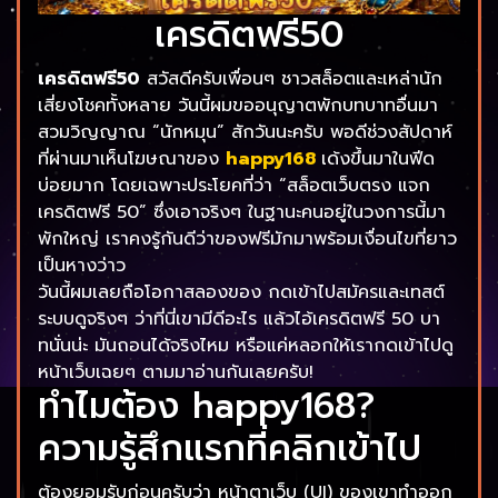
เครดิตฟรี50
เครดิตฟรี50
สวัสดีครับเพื่อนๆ ชาวสล็อตและเหล่านัก
เสี่ยงโชคทั้งหลาย วันนี้ผมขออนุญาตพักบทบาทอื่นมา
สวมวิญญาณ “นักหมุน” สักวันนะครับ พอดีช่วงสัปดาห์
ที่ผ่านมาเห็นโฆษณาของ
happy168
เด้งขึ้นมาในฟีด
บ่อยมาก โดยเฉพาะประโยคที่ว่า “สล็อตเว็บตรง แจก
เครดิตฟรี 50” ซึ่งเอาจริงๆ ในฐานะคนอยู่ในวงการนี้มา
พักใหญ่ เราคงรู้กันดีว่าของฟรีมักมาพร้อมเงื่อนไขที่ยาว
เป็นหางว่าว
วันนี้ผมเลยถือโอกาสลองของ กดเข้าไปสมัครและเทสต์
ระบบดูจริงๆ ว่าที่นี่เขามีดีอะไร แล้วไอ้เครดิตฟรี 50 บา
ทนั่นน่ะ มันถอนได้จริงไหม หรือแค่หลอกให้เรากดเข้าไปดู
หน้าเว็บเฉยๆ ตามมาอ่านกันเลยครับ!
ทำไมต้อง happy168?
ความรู้สึกแรกที่คลิกเข้าไป
ต้องยอมรับก่อนครับว่า หน้าตาเว็บ (UI) ของเขาทำออก