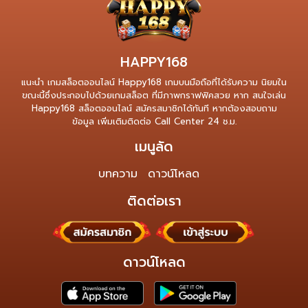
HAPPY168
แนะนำ เกมสล็อตออนไลน์ Happy168 เกมบนมือถือที่ได้รับความ นิยมใน
ขณะนี้ซึ่งประกอบไปด้วยเกมสล็อต ที่มีภาพกราฟฟิคสวย หาก สนใจเล่น
Happy168 สล็อตออนไลน์ สมัครสมาชิกได้ทันที หากต้องสอบถาม
ข้อมูล เพิ่มเติมติดต่อ Call Center 24 ช.ม.
เมนูลัด
บทความ
ดาวน์โหลด
ติดต่อเรา
ดาวน์โหลด