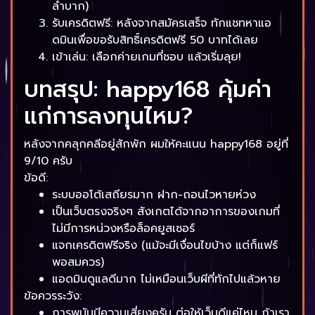
ลำบาก)
รับเครดิตฟรี: หลังจากสมัครเสร็จ ทักแชทหาแอ
ดมินเพื่อขอรับสิทธิ์เครดิตฟรี 50 บาทได้เลย
เข้าเล่น: เลือกค่ายเกมที่ชอบ แล้วเริ่มลุย!
บทสรุป: happy168 คุ้มค่า
แก่การลงทุนไหม?
หลังจากคลุกคลีอยู่สักพัก ผมให้คะแนน happy168 อยู่ที่
9/10 ครับ
ข้อดี:
ระบบออโต้เสถียรมาก ฝาก-ถอนไวหายห่วง
เป็นเว็บตรงจริงๆ สังเกตได้จากอาการของเกมที่
ไม่มีการหน่วงหรือล็อคยูสเซอร์
แจกเครดิตฟรีจริง (แม้จะมีเงื่อนไขบ้าง แต่ก็แฟร์
พอสมควร)
แอดมินดูแลดีมาก ไม่เหมือนเว็บผีที่ทักไปแล้วหาย
ข้อควรระวัง:
การพนันมีความเสี่ยงครับ ต่อให้เว็บดีแค่ไหน ถ้าเรา